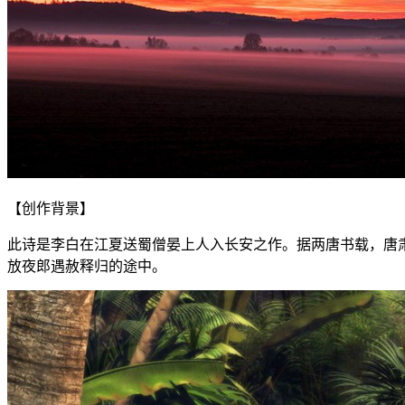
【创作背景】
此诗是李白在江夏送蜀僧晏上人入长安之作。据两唐书载，唐
放夜郎遇赦释归的途中。