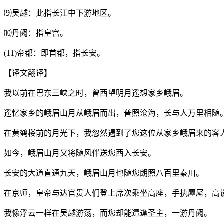
⑼吴越：此指长江中下游地区。
⑽丹阙：指皇宫。
(11)帝都：即首都，指长安。
【译文翻译】
我以前在巴东三峡之时，曾西望明月遥想家乡峨眉。
遥忆家乡的峨眉山月从峨眉而出，普照沧海，长与人万里相随
在黄鹤楼前的月光下，我忽然遇到了您这位从家乡峨眉来的客
如今，峨眉山月又将随风伴送您西入长安。
长安的大道直通九天，峨眉山月也随您朗照八百里秦川。
在京师，皇帝与达官贵人们登上席次乘坐高座，手执麈尾，高
我像浮云一样在吴越游荡，而您却能遭逢圣主，一游丹阙。