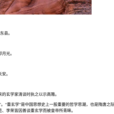
巴东县。
即月光。
长安。
来的玄学家清谈时执之以示高雅。
门”。“重玄学”是中国思想史上一股重要的哲学思潮，也是隋唐
览、李荣皆因善谈重玄学而被皇帝所青睐。