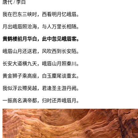
唐代 / 李白
我在巴东三峡时，西看明月忆峨眉。
月出峨眉照沧海，与人万里长相随。
黄鹤楼前月华白，此中忽见峨眉客。
峨眉山月还送君，风吹西到长安陌。
长安大道横九天，峨眉山月照秦川。
黄金狮子乘高座，白玉麈尾谈重玄。
我似浮云殢吴越，君逢圣主游丹阙。
一振高名满帝都，归时还弄峨眉月。