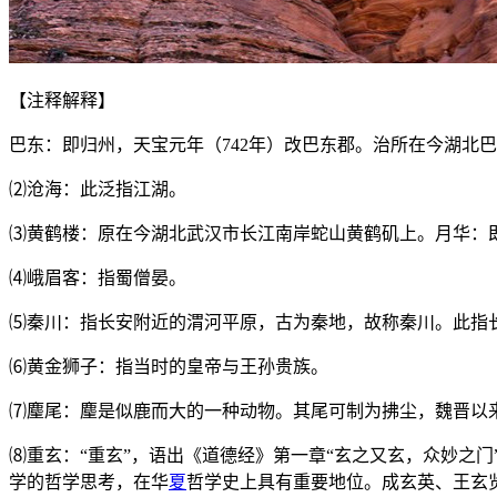
【注释解释】
巴东：即归州，天宝元年（742年）改巴东郡。治所在今湖北
⑵沧海：此泛指江湖。
⑶黄鹤楼：原在今湖北武汉市长江南岸蛇山黄鹤矶上。月华：
⑷峨眉客：指蜀僧晏。
⑸秦川：指长安附近的渭河平原，古为秦地，故称秦川。此指
⑹黄金狮子：指当时的皇帝与王孙贵族。
⑺麈尾：麈是似鹿而大的一种动物。其尾可制为拂尘，魏晋以
⑻重玄：“重玄”，语出《道德经》第一章“玄之又玄，众妙之
学的哲学思考，在华
夏
哲学史上具有重要地位。成玄英、王玄