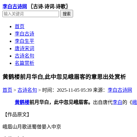
李白古诗网
〖古诗-诗词-诗歌〗
首页
李白古诗
李白生平
唐诗宋词
古诗名句
名篇赏析
黄鹤楼前月华白,此中忽见峨眉客的意思出处赏析
首页
>
古诗名句
>
时间：2025-11-05 05:39
来源：
李白古诗网
黄鹤楼
前月华白，此中忽见峨眉客。
出自唐代
李白
的《
峨
【作品原文】
峨眉山月歌送蜀僧晏入中京