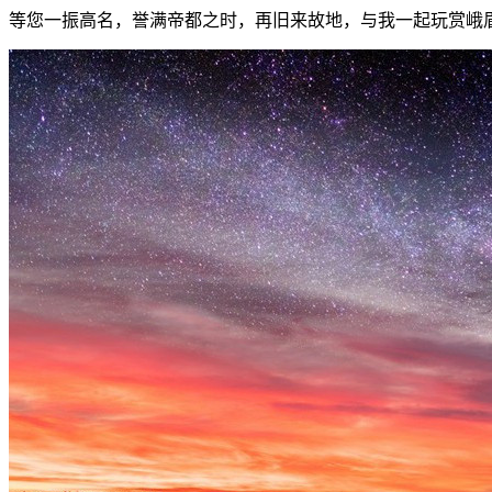
等您一振高名，誉满帝都之时，再旧来故地，与我一起玩赏峨