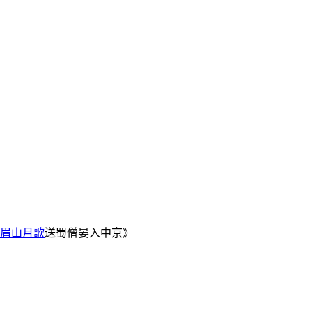
眉山月歌
送蜀僧晏入中京》