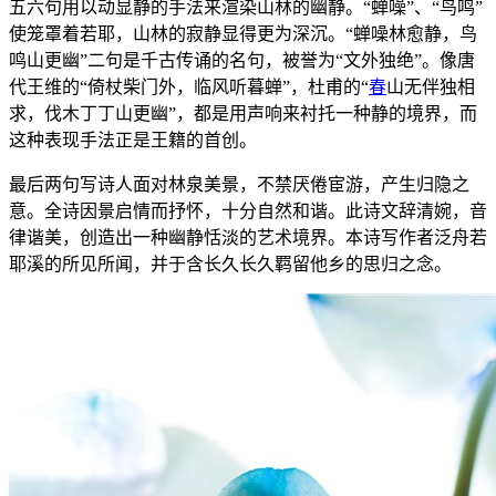
五六句用以动显静的手法来渲染山林的幽静。“蝉噪”、“鸟鸣”
使笼罩着若耶，山林的寂静显得更为深沉。“蝉噪林愈静，鸟
鸣山更幽”二句是千古传诵的名句，被誉为“文外独绝”。像唐
代王维的“倚杖柴门外，临风听暮蝉”，杜甫的“
春
山无伴独相
求，伐木丁丁山更幽”，都是用声响来衬托一种静的境界，而
这种表现手法正是王籍的首创。
最后两句写诗人面对林泉美景，不禁厌倦宦游，产生归隐之
意。全诗因景启情而抒怀，十分自然和谐。此诗文辞清婉，音
律谐美，创造出一种幽静恬淡的艺术境界。本诗写作者泛舟若
耶溪的所见所闻，并于含长久长久羁留他乡的思归之念。