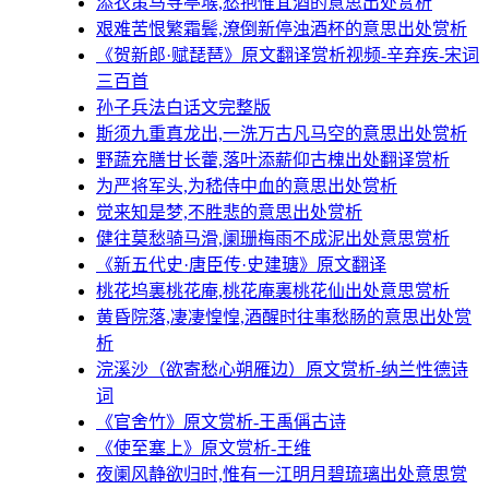
添衣策马寻亭堠,愁抱惟宜酒的意思出处赏析
艰难苦恨繁霜鬓,潦倒新停浊酒杯的意思出处赏析
《贺新郎·赋琵琶》原文翻译赏析视频-辛弃疾-宋词
三百首
孙子兵法白话文完整版
斯须九重真龙出,一洗万古凡马空的意思出处赏析
野蔬充膳甘长藿,落叶添薪仰古槐出处翻译赏析
为严将军头,为嵇侍中血的意思出处赏析
觉来知是梦,不胜悲的意思出处赏析
健往莫愁骑马滑,阑珊梅雨不成泥出处意思赏析
《新五代史·唐臣传·史建瑭》原文翻译
桃花坞裏桃花庵,桃花庵裏桃花仙出处意思赏析
黄昏院落,凄凄惶惶,酒醒时往事愁肠的意思出处赏
析
浣溪沙（欲寄愁心朔雁边）原文赏析-纳兰性德诗
词
《官舍竹》原文赏析-王禹偁古诗
《使至塞上》原文赏析-王维
夜阑风静欲归时,惟有一江明月碧琉璃出处意思赏