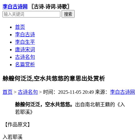
李白古诗网
〖古诗-诗词-诗歌〗
首页
李白古诗
李白生平
唐诗宋词
古诗名句
名篇赏析
艅艎何泛泛,空水共悠悠的意思出处赏析
首页
>
古诗名句
>
时间：2025-11-05 20:49
来源：
李白古诗网
艅艎何泛泛，空水共悠悠。
出自南北朝王籍的《入
若耶溪》
【作品原文】
入若耶溪