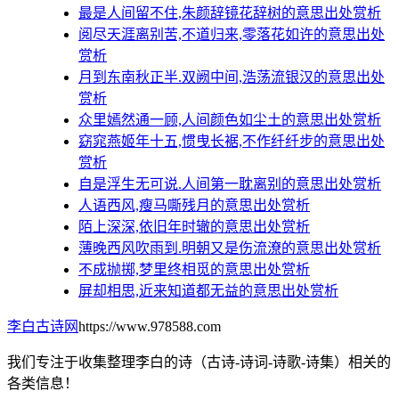
最是人间留不住,朱颜辞镜花辞树的意思出处赏析
阅尽天涯离别苦,不道归来,零落花如许的意思出处
赏析
月到东南秋正半.双阙中间,浩荡流银汉的意思出处
赏析
众里嫣然通一顾,人间颜色如尘土的意思出处赏析
窈窕燕姬年十五,惯曳长裾,不作纤纤步的意思出处
赏析
自是浮生无可说.人间第一耽离别的意思出处赏析
人语西风,瘦马嘶残月的意思出处赏析
陌上深深,依旧年时辙的意思出处赏析
薄晚西风吹雨到.明朝又是伤流潦的意思出处赏析
不成抛掷,梦里终相觅的意思出处赏析
屏却相思,近来知道都无益的意思出处赏析
李白古诗网
https://www.978588.com
我们专注于收集整理李白的诗（古诗-诗词-诗歌-诗集）相关的
各类信息！