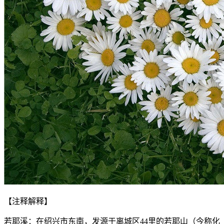
【注释解释】
若耶溪：在绍兴市东南，发源于离城区44里的若耶山（今称化