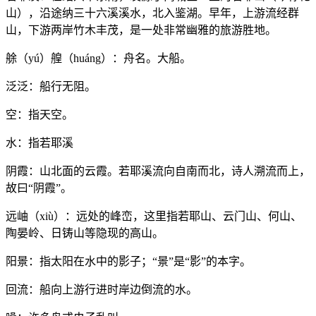
山），沿途纳三十六溪溪水，北入鉴湖。早年，上游流经群
山，下游两岸竹木丰茂，是一处非常幽雅的旅游胜地。
艅（yú）艎（huáng）：舟名。大船。
泛泛：船行无阻。
空：指天空。
水：指若耶溪
阴霞：山北面的云霞。若耶溪流向自南而北，诗人溯流而上，
故曰“阴霞”。
远岫（xiù）：远处的峰峦，这里指若耶山、云门山、何山、
陶晏岭、日铸山等隐现的高山。
阳景：指太阳在水中的影子；“景”是“影”的本字。
回流：船向上游行进时岸边倒流的水。