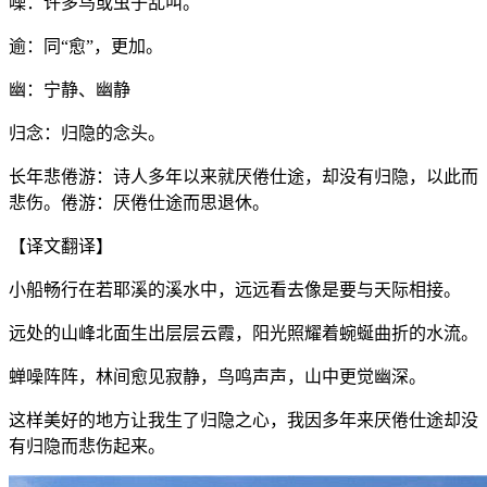
噪：许多鸟或虫子乱叫。
逾：同“愈”，更加。
幽：宁静、幽静
归念：归隐的念头。
长年悲倦游：诗人多年以来就厌倦仕途，却没有归隐，以此而
悲伤。倦游：厌倦仕途而思退休。
【译文翻译】
小船畅行在若耶溪的溪水中，远远看去像是要与天际相接。
远处的山峰北面生出层层云霞，阳光照耀着蜿蜒曲折的水流。
蝉噪阵阵，林间愈见寂静，鸟鸣声声，山中更觉幽深。
这样美好的地方让我生了归隐之心，我因多年来厌倦仕途却没
有归隐而悲伤起来。