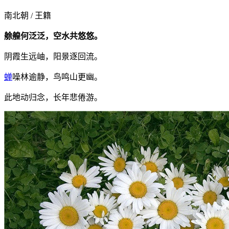
南北朝 / 王籍
艅艎何泛泛，空水共悠悠。
阴霞生远岫，阳景逐回流。
蝉
噪林逾静，鸟鸣山更幽。
此地动归念，长年悲倦游。