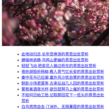
此地动归念,长年悲倦游的意思出处赏析
蝉噪林逾静,鸟鸣山更幽的意思出处赏析
轻轻飞动,把卖花人搧过桥东的意思出处赏析
夜听胡笳折杨柳,教人意气忆长安的意思出处赏析
秦中花鸟已应阑,塞外风沙犹自寒的意思出处赏析
醉卧沙场君莫笑,古来征战几人回的意思出处赏析
葡萄美酒夜光杯,欲饮琵琶马上催的意思出处赏析
不知何日始工愁.记取那回花下一低头的意思出处
赏析
白鸟悠悠自去,汀洲外、无限蒹葭的意思出处赏析