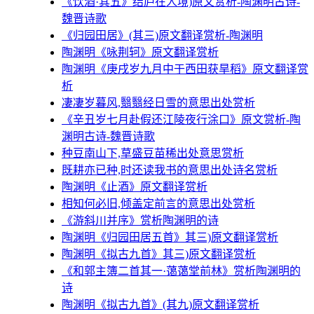
《饮酒·其五》结庐在人境)原文赏析-陶渊明古诗-
魏晋诗歌
《归园田居》(其三)原文翻译赏析-陶渊明
陶渊明《咏荆轲》原文翻译赏析
陶渊明《庚戌岁九月中于西田获旱稻》原文翻译赏
析
凄凄岁暮风,翳翳经日雪的意思出处赏析
《辛丑岁七月赴假还江陵夜行涂口》原文赏析-陶
渊明古诗-魏晋诗歌
种豆南山下,草盛豆苗稀出处意思赏析
既耕亦已种,时还读我书的意思出处诗名赏析
陶渊明《止酒》原文翻译赏析
相知何必旧,倾盖定前言的意思出处赏析
《游斜川并序》赏析陶渊明的诗
陶渊明《归园田居五首》其三)原文翻译赏析
陶渊明《拟古九首》其三)原文翻译赏析
《和郭主簿二首其一·蔼蔼堂前林》赏析陶渊明的
诗
陶渊明《拟古九首》(其九)原文翻译赏析