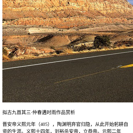
拟古九首其三·仲春遘时雨作品赏析
晋安帝义熙元年（405），陶渊明弃官归隐，从此开始躬耕自
资的生涯。义熙十四年，刘裕杀安帝，立恭帝。元熙二年