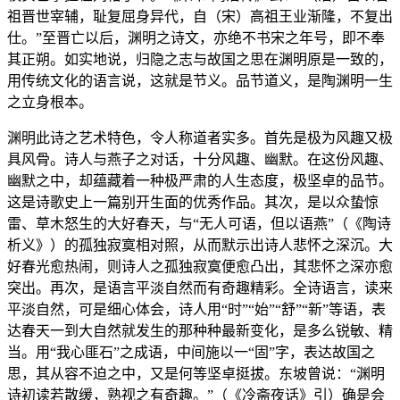
祖晋世宰辅，耻复屈身异代，自（宋）高祖王业渐隆，不复出
仕。”至晋亡以后，渊明之诗文，亦绝不书宋之年号，即不奉
其正朔。如实地说，归隐之志与故国之思在渊明原是一致的，
用传统文化的语言说，这就是节义。品节道义，是陶渊明一生
之立身根本。
渊明此诗之艺术特色，令人称道者实多。首先是极为风趣又极
具风骨。诗人与燕子之对话，十分风趣、幽默。在这份风趣、
幽默之中，却蕴藏着一种极严肃的人生态度，极坚卓的品节。
这是诗歌史上一篇别开生面的优秀作品。其次，是以众蛰惊
雷、草木怒生的大好春天，与“无人可语，但以语燕”（《陶诗
析义》）的孤独寂寞相对照，从而默示出诗人悲怀之深沉。大
好春光愈热闹，则诗人之孤独寂寞便愈凸出，其悲怀之深亦愈
突出。再次，是语言平淡自然而有奇趣精彩。全诗语言，读来
平淡自然，可是细心体会，诗人用“时”“始”“舒”“新”等语，表
达春天一到大自然就发生的那种种最新变化，是多么锐敏、精
当。用“我心匪石”之成语，中间施以一“固”字，表达故国之
思，其从容不迫之中，又是何等坚卓挺拔。东坡曾说：“渊明
诗初读若散缓，熟视之有奇趣。”（《冷斋夜话》引）确是会