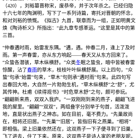
（420），刘裕篡晋称宋，废恭帝，并于次年杀之。已经归隐
十六七年的陶渊明，写下了一系列诗篇，寄托对晋朝的怀念，
和对刘裕的愤慨。《拟古》九首，联章而为一组，正如明黄文
焕《陶诗析义》所指出：“此九章专感革运。”这里是其中的第
三首。
“仲春遘时雨，始雷发东隅。”遘，遇。仲春二月，逢上了及时
雨。第一声春雷，亦从东方响起——春天又从东方回来了。
“众蛰各潜骇，草木纵横舒。”众类
冬
眠之蛰虫，暗中皆被春雷
惊醒，沾了
春雨
的草木，枝枝叶叶纵横舒展。以上四句，“众
蛰”句承“始雷”句来，“草木”句则承“遘时雨”句来。此四句写
出春回大地，大自然一片勃勃生机，“草木纵横舒”之“舒”，尤
其传神。杜甫《续得观书》“时危草木舒”之句，颇可参玩。
“翩翩新来燕，双双入我庐。”一双刚刚到来的燕子，翩翩飞进
我的屋里。“翩翩”“双双”，两组叠字分别举于句首，活泼泼
地，直是状出燕子之神态。如在目前，毫不费力。“先巢故尚
在，相将还旧居。”“先巢”“旧居”，皆指旧有之燕巢。“相将”
即相偕。梁上旧巢依然还在，这双燕子一下子便寻到了旧巢，
飞了进去，住了下来。原来，这双燕子是诗人家的老朋友呢。