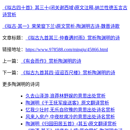
《拟古四十首》其三十(闭关谢西域)原文注释-纳兰性德五言古
诗赏析
《拟古·其一》荣荣窗下兰)原文赏析-陶渊明古诗-魏晋诗歌
文章标题：
《拟古九首其三·仲春遘时雨》赏析陶渊明的诗
链接地址：
https://www.978588.com/mingju/45866.html
上一篇：
《有会而作》赏析陶渊明的诗
下一篇：
《拟古九首其四·迢迢百尺楼》赏析陶渊明的诗
更多陶渊明的诗词
久去山泽游,浪莽林野娱的意思出处赏析
陶渊明《于王抚军座送客》原文翻译赏析
忆我少壮时,无乐自欣豫的意思出处诗名赏析
风来入房户,中夜枕席冷的意思出处诗名赏析
陶渊明《归园田居五首》(其五)原文翻译赏析