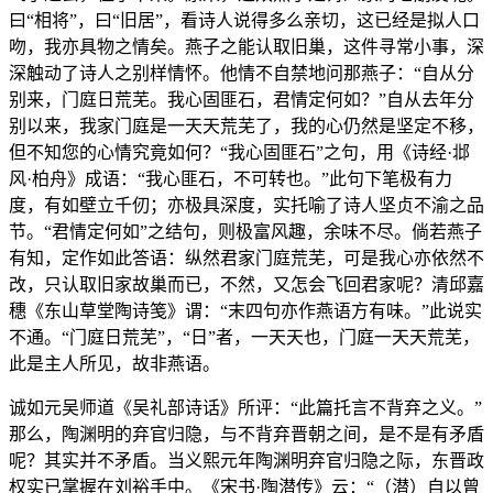
曰“相将”，曰“旧居”，看诗人说得多么亲切，这已经是拟人口
吻，我亦具物之情矣。燕子之能认取旧巢，这件寻常小事，深
深触动了诗人之别样情怀。他情不自禁地问那燕子：“自从分
别来，门庭日荒芜。我心固匪石，君情定何如？”自从去年分
别以来，我家门庭是一天天荒芜了，我的心仍然是坚定不移，
但不知您的心情究竟如何？“我心固匪石”之句，用《诗经·邶
风·柏舟》成语：“我心匪石，不可转也。”此句下笔极有力
度，有如壁立千仞；亦极具深度，实托喻了诗人坚贞不渝之品
节。“君情定何如”之结句，则极富风趣，余味不尽。倘若燕子
有知，定作如此答语：纵然君家门庭荒芜，可是我心亦依然不
改，只认取旧家故巢而已，不然，又怎会飞回君家呢？清邱嘉
穗《东山草堂陶诗笺》谓：“末四句亦作燕语方有味。”此说实
不通。“门庭日荒芜”，“日”者，一天天也，门庭一天天荒芜，
此是主人所见，故非燕语。
诚如元吴师道《吴礼部诗话》所评：“此篇托言不背弃之义。”
那么，陶渊明的弃官归隐，与不背弃晋朝之间，是不是有矛盾
呢？其实并不矛盾。当义熙元年陶渊明弃官归隐之际，东晋政
权实已掌握在刘裕手中。《宋书·陶潜传》云：“（潜）自以曾