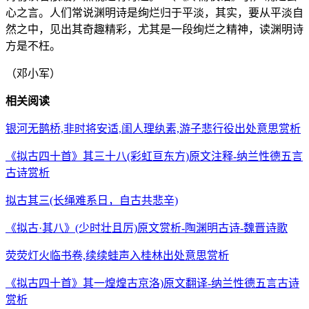
心之言。人们常说渊明诗是绚烂归于平淡，其实，要从平淡自
然之中，见出其奇趣精彩，尤其是一段绚烂之精神，读渊明诗
方是不枉。
（邓小军）
相关阅读
银河无鹊桥,非时将安适,闺人理纨素,游子悲行役出处意思赏析
《拟古四十首》其三十八(彩虹亘东方)原文注释-纳兰性德五言
古诗赏析
拟古其三(长绳难系日，自古共悲辛)
《拟古·其八》(少时壮且厉)原文赏析-陶渊明古诗-魏晋诗歌
荧荧灯火临书卷,续续蛙声入桂林出处意思赏析
《拟古四十首》其一煌煌古京洛)原文翻译-纳兰性德五言古诗
赏析