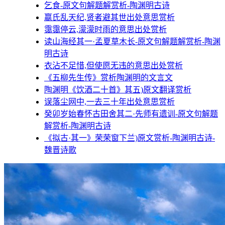
乞食-原文句解题解赏析-陶渊明古诗
嬴氏乱天纪,贤者避其世出处意思赏析
霭霭停云,濛濛时雨的意思出处赏析
读山海经其一·孟夏草木长-原文句解题解赏析-陶渊
明古诗
衣沾不足惜,但使愿无违的意思出处赏析
《五柳先生传》赏析陶渊明的文言文
陶渊明《饮酒二十首》其五)原文翻译赏析
误落尘网中,一去三十年出处意思赏析
癸卯岁始春怀古田舍其二·先师有遗训-原文句解题
解赏析-陶渊明古诗
《拟古·其一》荣荣窗下兰)原文赏析-陶渊明古诗-
魏晋诗歌