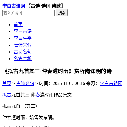
李白古诗网
〖古诗-诗词-诗歌〗
首页
李白古诗
李白生平
唐诗宋词
古诗名句
名篇赏析
《拟古九首其三·仲春遘时雨》赏析陶渊明的诗
首页
>
古诗名句
>
时间：2025-11-07 20:16
来源：
李白古诗网
拟古
九首其三·仲
春
遘时雨作品原文
拟古九首 （其三）
仲春遘时雨，始雷发东隅。