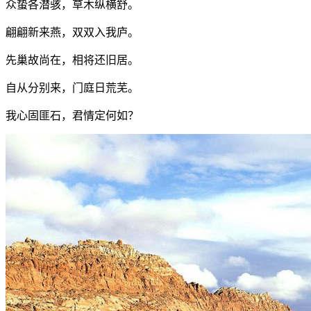
众蛰各潜骇，草木纵横舒。
翩翩新来燕，双双入我庐。
先巢故尚在，相将还旧居。
自从分别来，门庭日荒芜。
我心固匪石，君情定何如？