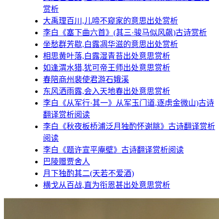
赏析
大禹理百川,儿啼不窥家的意思出处赏析
李白《塞下曲六首》(其三·骏马似风飙)古诗赏析
坐愁群芳歇,白露凋华滋的意思出处赏析
相思黄叶落,白露湿青苔出处意思赏析
如逢渭水猎,犹可帝王师出处意思赏析
春陪商州裴使君游石娥溪
东风洒雨露,会入天地春出处意思赏析
李白《从军行·其一》从军玉门道,逐虏金微山)古诗
翻译赏析阅读
李白《秋夜板桥浦泛月独酌怀谢脁》古诗翻译赏析
阅读
李白《题许宣平庵壁》古诗翻译赏析阅读
巴陵赠贾舍人
月下独酌其二(天若不爱酒)
横戈从百战,直为衔恩甚出处意思赏析