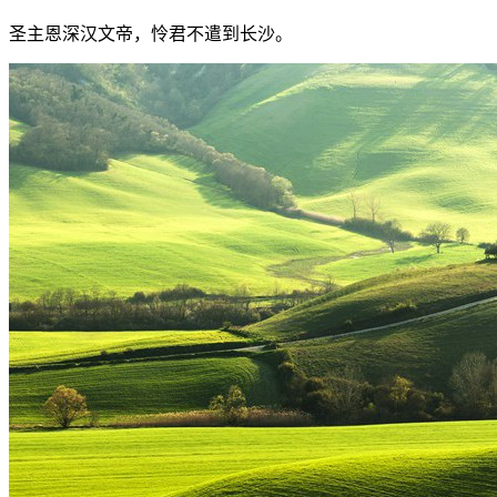
圣主恩深汉文帝，怜君不遣到长沙。