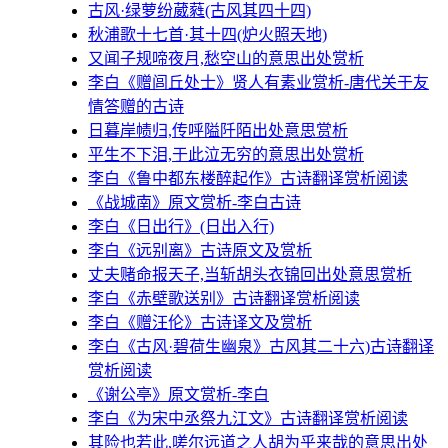
古风·绿萝纷葳蕤(古风其四十四)
秋浦歌十七首·其十四(炉火照天地)
又闻子规啼夜月,愁空山的意思出处赏析
李白《赠闾丘处士》贤人有素业赏析-唐代关于友
情答赠的古诗
日暮岸帻归,传呼隘阡陌出处意思赏析
平生不下泪,于此泣无穷的意思出处赏析
李白《鲁中都东楼醉起作》古诗翻译赏析阅读
《战城南》原文赏析-李白古诗
李白《日出行》(日出入行)
李白《远别离》古诗原文及赏析
丈夫赌命报天子,当斩胡头衣锦回出处意思赏析
李白《赤壁歌送别》古诗翻译赏析阅读
李白《赠汪伦》古诗译文及赏析
李白《古风·碧荷生幽泉》古风其二十六)古诗翻译
赏析阅读
《谢公亭》原文赏析-李白
李白《为宋中丞祭九江文》古诗翻译赏析阅读
其险也若此,嗟尔远道之人胡为乎来哉的意思出处