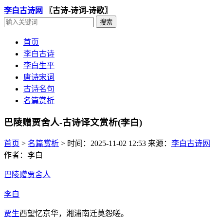
李白古诗网
〖古诗-诗词-诗歌〗
首页
李白古诗
李白生平
唐诗宋词
古诗名句
名篇赏析
巴陵赠贾舍人-古诗译文赏析(李白)
首页
>
名篇赏析
>
时间：2025-11-02 12:53
来源：
李白古诗网
作者：李白
巴陵赠贾舍人
李白
贾生
西望忆京华，湘浦南迁莫怨嗟。