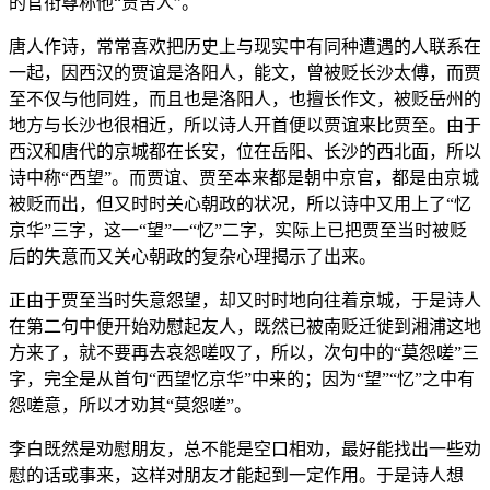
的官衔尊称他“贾舍人”。
唐人作诗，常常喜欢把历史上与现实中有同种遭遇的人联系在
一起，因西汉的贾谊是洛阳人，能文，曾被贬长沙太傅，而贾
至不仅与他同姓，而且也是洛阳人，也擅长作文，被贬岳州的
地方与长沙也很相近，所以诗人开首便以贾谊来比贾至。由于
西汉和唐代的京城都在长安，位在岳阳、长沙的西北面，所以
诗中称“西望”。而贾谊、贾至本来都是朝中京官，都是由京城
被贬而出，但又时时关心朝政的状况，所以诗中又用上了“忆
京华”三字，这一“望”一“忆”二字，实际上已把贾至当时被贬
后的失意而又关心朝政的复杂心理揭示了出来。
正由于贾至当时失意怨望，却又时时地向往着京城，于是诗人
在第二句中便开始劝慰起友人，既然已被南贬迁徙到湘浦这地
方来了，就不要再去哀怨嗟叹了，所以，次句中的“莫怨嗟”三
字，完全是从首句“西望忆京华”中来的；因为“望”“忆”之中有
怨嗟意，所以才劝其“莫怨嗟”。
李白既然是劝慰朋友，总不能是空口相劝，最好能找出一些劝
慰的话或事来，这样对朋友才能起到一定作用。于是诗人想