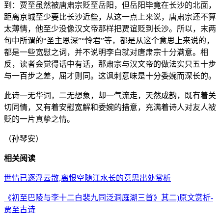
到：贾至虽然被唐肃宗贬至岳阳，但岳阳毕竟在长沙的北面，
距离京城至少要比长沙近些，从这一点上来说，唐肃宗还不算
太薄情，他至少没像汉文帝那样把贾谊贬到长沙。所以，末两
句中所谓的“圣主恩深”“怜君”等，都是从这个意思上来说的，
都是一些宽慰之词，并不说明李白就对唐肃宗十分满意。相
反，读者会觉得话中有话，那肃宗与汉文帝的做法实只五十步
与一百步之差，屈才则同。这讽刺意味是十分委婉而深长的。
此诗一无华词，二无想象，却一气流走，天然成韵，既有着关
切同情，又有着安慰宽解和委婉的措意，充满着诗人对友人被
贬的一片真挚之情。
（孙琴安）
相关阅读
世情已逐浮云散,离恨空随江水长的意思出处赏析
《初至巴陵与李十二白裴九同泛洞庭湖三首》其二)原文赏析-
贾至古诗