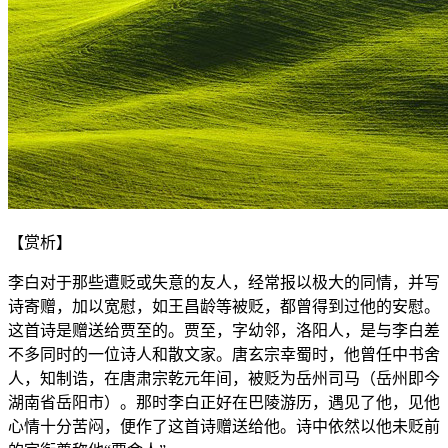
【赏析】
李白对于那些遭贬或失意的友人，经常报以极大的同情，并写
诗寄赠，加以宽慰，如王昌龄等被贬，都曾得到过他的安慰。
这首诗是赠送给贾至的。贾至，字幼邻，洛阳人，是与李白差
不多同时的一位诗人和散文家。唐玄宗幸蜀时，他曾任中书舍
人，知制诰，在唐肃宗乾元年间，被贬为岳州司马（岳州即今
湖南省岳阳市）。那时李白正好在巴陵游历，遇见了他，见他
心情十分苦闷，便作了这首诗赠送给他。诗中依然以他未贬前