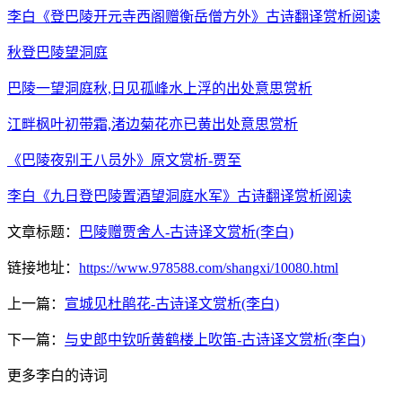
李白《登巴陵开元寺西阁赠衡岳僧方外》古诗翻译赏析阅读
秋登巴陵望洞庭
巴陵一望洞庭秋,日见孤峰水上浮的出处意思赏析
江畔枫叶初带霜,渚边菊花亦已黄出处意思赏析
《巴陵夜别王八员外》原文赏析-贾至
李白《九日登巴陵置酒望洞庭水军》古诗翻译赏析阅读
文章标题：
巴陵赠贾舍人-古诗译文赏析(李白)
链接地址：
https://www.978588.com/shangxi/10080.html
上一篇：
宣城见杜鹃花-古诗译文赏析(李白)
下一篇：
与史郎中钦听黄鹤楼上吹笛-古诗译文赏析(李白)
更多李白的诗词