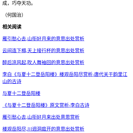
成，巧夺天功。
（何国治）
相关阅读
雁引愁心去,山衔好月来的意思出处赏析
云间连下榻,天上接行杯的意思出处赏析
醉后凉风起,吹人舞袖回的意思出处赏析
李白《与夏十二登岳阳楼》楼观岳阳尽赏析-唐代关于韵里江
山的古诗
与夏十二登岳阳楼
《与夏十二登岳阳楼》原文赏析-李白古诗
雁引愁心去,山衔好月来出处意思赏析
楼观岳阳尽,川迥洞庭开的意思出处赏析