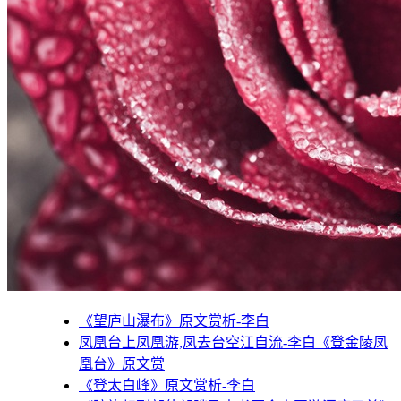
《望庐山瀑布》原文赏析-李白
凤凰台上凤凰游,凤去台空江自流-李白《登金陵凤
凰台》原文赏
《登太白峰》原文赏析-李白