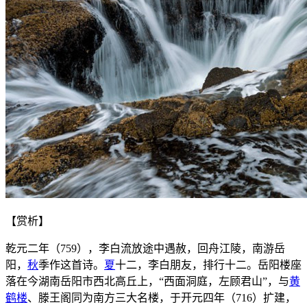
【赏析】
乾元二年（759），李白流放途中遇赦，回舟江陵，南游岳
阳，
秋
季作这首诗。
夏
十二，李白朋友，排行十二。岳阳楼座
落在今湖南岳阳市西北高丘上，“西面洞庭，左顾君山”，与
黄
鹤楼
、滕王阁同为南方三大名楼，于开元四年（716）扩建，