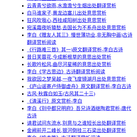
云青青兮欲雨,水澹澹兮生烟出处翻译赏析
白马谁家子,黄龙边塞儿出处意思赏析
狂风吹我心,西挂咸阳树出处意思赏析
宛溪霜夜听猿愁,去国长为不系舟出处意思赏析
李白《赠友人其三》慢世薄功业,非无胸中画)古诗
翻译赏析阅读
《行路难三首》其一)原文翻译赏析-李白古诗
昔日芙蓉花,今成断根草的意思出处赏析
长歌吟松风,曲尽河星稀的意思出处赏析
李白《学古思边》古诗翻译赏析阅读
我欲因之梦吴越,一夜飞度镜湖月出处意思赏析
《庐山谣寄卢侍御虚舟》原文翻译赏析-李白古诗
古风·秋露白如玉(古风其二十三)
《清溪行》原文赏析-李白
李白《别中都兄明府》吾兄诗酒继陶君赏析-唐代
古诗
请君试问东流水,别意与之谁短长出处翻译赏析
金阙前开二峰长,银河倒挂三石梁出处翻译赏析