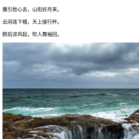
雁引愁心去，山衔好月来。
云间连下榻，天上接行杯。
醉后凉风起，吹人舞袖回。