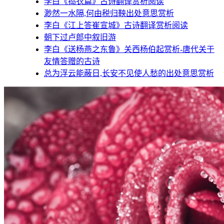
李白《捣衣篇》古诗翻译赏析阅读
渺然一水隔,何由税归鞅出处意思赏析
李白《江上答崔宣城》古诗翻译赏析阅读
朝下过卢郎中叙旧游
李白《送杨燕之东鲁》关西杨伯起赏析-唐代关于
友情答赠的古诗
总为浮云能蔽日,长安不见使人愁的出处意思赏析