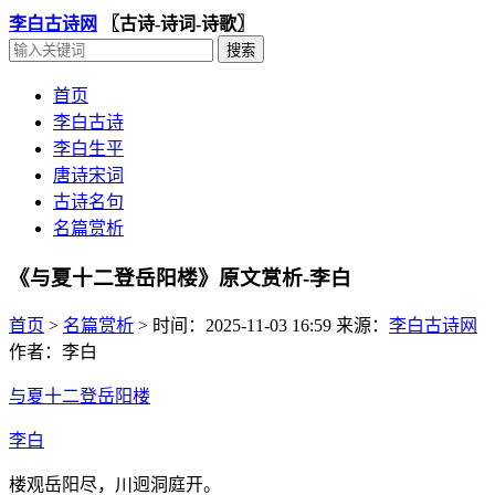
李白古诗网
〖古诗-诗词-诗歌〗
首页
李白古诗
李白生平
唐诗宋词
古诗名句
名篇赏析
《与夏十二登岳阳楼》原文赏析-李白
首页
>
名篇赏析
>
时间：2025-11-03 16:59
来源：
李白古诗网
作者：李白
与夏十二登岳阳楼
李白
楼观岳阳尽，川迥洞庭开。