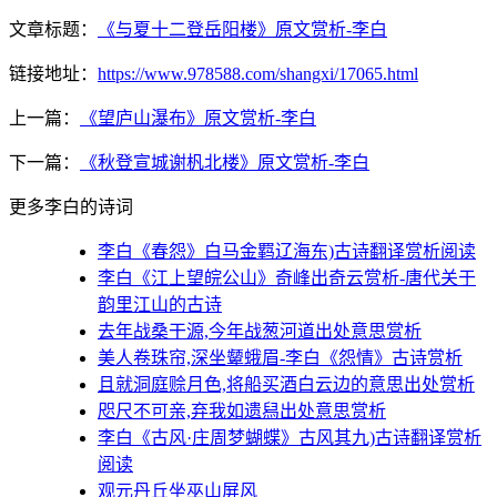
文章标题：
《与夏十二登岳阳楼》原文赏析-李白
链接地址：
https://www.978588.com/shangxi/17065.html
上一篇：
《望庐山瀑布》原文赏析-李白
下一篇：
《秋登宣城谢杋北楼》原文赏析-李白
更多李白的诗词
李白《春怨》白马金羁辽海东)古诗翻译赏析阅读
李白《江上望皖公山》奇峰出奇云赏析-唐代关于
韵里江山的古诗
去年战桑干源,今年战葱河道出处意思赏析
美人卷珠帘,深坐颦蛾眉-李白《怨情》古诗赏析
且就洞庭赊月色,将船买酒白云边的意思出处赏析
咫尺不可亲,弃我如遗舄出处意思赏析
李白《古风·庄周梦蝴蝶》古风其九)古诗翻译赏析
阅读
观元丹丘坐巫山屏风