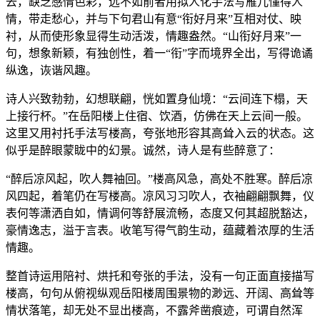
去，缺乏感情色彩，远不如前者用拟人化手法写雁儿懂得人
情，带走愁心，并与下句君山有意“衔好月来”互相对仗、映
衬，从而使形象显得生动活泼，情趣盎然。“山衔好月来”一
句，想象新颖，有独创性，着一“衔”字而境界全出，写得诡谲
纵逸，诙谐风趣。
诗人兴致勃勃，幻想联翩，恍如置身仙境：“云间连下榻，天
上接行杯。”在岳阳楼上住宿、饮酒，仿佛在天上云间一般。
这里又用衬托手法写楼高，夸张地形容其高耸入云的状态。这
似乎是醉眼蒙眬中的幻景。诚然，诗人是有些醉意了：
“醉后凉风起，吹人舞袖回。”楼高风急，高处不胜寒。醉后凉
风四起，着笔仍在写楼高。凉风习习吹人，衣袖翩翩飘舞，仪
表何等潇洒自如，情调何等舒展流畅，态度又何其超脱豁达，
豪情逸志，溢于言表。收笔写得气韵生动，蕴藏着浓厚的生活
情趣。
整首诗运用陪衬、烘托和夸张的手法，没有一句正面直接描写
楼高，句句从俯视纵观岳阳楼周围景物的渺远、开阔、高耸等
情状落笔，却无处不显出楼高，不露斧凿痕迹，可谓自然浑