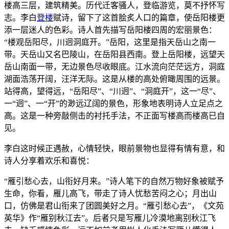
楼高三层，建筑精美。历代迁客骚人，登临游览，莫不抒怀写
志。李白
登楼
赋诗，留下了这首脍炙人口的篇章，使岳阳楼更
添一层迷人的色彩。诗人首先描写岳阳楼四周的宏丽景色：
“楼观岳阳尽，川迥洞庭开。”岳阳，这里是指天岳山之南一
带。天岳山又名巴陵山，在岳阳县西南。登上岳阳楼，远望天
岳山南面一带，无边景色尽收眼底。江水流向茫茫远方，洞庭
湖面浩荡开阔，汪洋无际。这是从楼的高处俯瞰周围的远景。
站得高，望得远，“岳阳尽”、“川迥”、“洞庭开”，这一“尽”、
一“迥”、一“开”的渺远辽阔的景色，形象地表明诗人立足点之
高。这是一种旁敲侧击的衬托手法，不正面写楼高而楼高已自
见。
李白这时候正遇赦，心情轻快，眼前景物也显得有情有意，和
诗人分享着欢乐和喜悦：
“雁引愁心去，山衔好月来。”诗人笔下的自然万物好象被赋予
生命，你看，雁儿高飞，带走了诗人忧愁苦闷之心；月出山
口，仿佛是君山衔来了团圆美好之月。“雁引愁心去”，《文苑
英华》作“雁别秋江去”。后者只是写雁儿冷漠地离别秋江飞