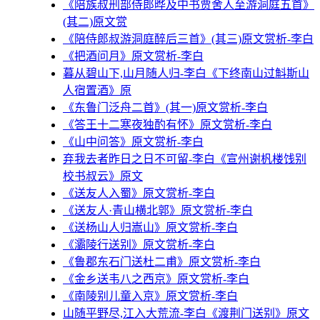
《陪族叔刑部侍郎晔及中书贾舍人至游洞庭五首》
(其二)原文赏
《陪侍郎叔游洞庭醉后三首》(其三)原文赏析-李白
《把酒问月》原文赏析-李白
暮从碧山下,山月随人归-李白《下终南山过斛斯山
人宿置酒》原
《东鲁门泛舟二首》(其一)原文赏析-李白
《答王十二寒夜独酌有怀》原文赏析-李白
《山中问答》原文赏析-李白
弃我去者昨日之日不可留-李白《宣州谢杋楼饯别
校书叔云》原文
《送友人入蜀》原文赏析-李白
《送友人·青山横北郭》原文赏析-李白
《送杨山人归嵩山》原文赏析-李白
《灞陵行送别》原文赏析-李白
《鲁郡东石门送杜二甫》原文赏析-李白
《金乡送韦八之西京》原文赏析-李白
《南陵别儿童入京》原文赏析-李白
山随平野尽,江入大荒流-李白《渡荆门送别》原文