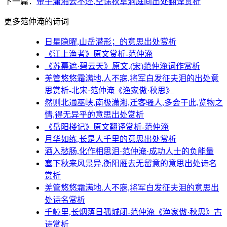
下一篇：
帝子潇湘去不还,空馀秋草洞庭间出处翻译赏析
更多范仲淹的诗词
日星隐曜,山岳潜形；的意思出处赏析
《江上渔者》原文赏析-范仲淹
《苏幕遮·碧云天》原文,(宋)范仲淹词作赏析
羌管悠悠霜满地,人不寐,将军白发征夫泪的出处意
思赏析-北宋·范仲淹《渔家傲·秋思》
然则北通巫峡,南极潇湘,迁客骚人,多会于此,览物之
情,得无异乎的意思出处赏析
《岳阳楼记》原文翻译赏析-范仲淹
月华如练,长是人千里的意思出处赏析
酒入愁肠,化作相思泪·范仲淹·成功人士的负能量
塞下秋来风景异,衡阳雁去无留意的意思出处诗名
赏析
羌管悠悠霜满地.人不寐,将军白发征夫泪的意思出
处诗名赏析
千嶂里,长烟落日孤城闭-范仲淹《渔家傲·秋思》古
诗赏析