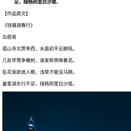
足，绿杨阴里白沙堤
。
【作品原文】
《钱塘湖春行》
白居易
孤山寺北贾亭西，水面初平云脚低。
几处早莺争暖树，谁家新燕啄春泥。
乱花渐欲迷人眼，浅草才能没马蹄。
最爱湖东行不足，绿杨阴里白沙堤。