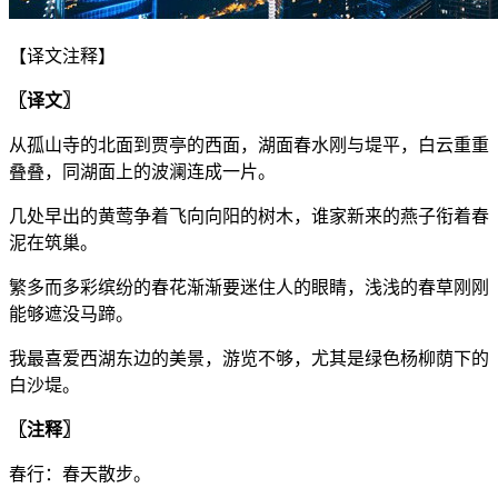
【译文注释】
〖译文〗
从孤山寺的北面到贾亭的西面，湖面春水刚与堤平，白云重重
叠叠，同湖面上的波澜连成一片。
几处早出的黄莺争着飞向向阳的树木，谁家新来的燕子衔着春
泥在筑巢。
繁多而多彩缤纷的春花渐渐要迷住人的眼睛，浅浅的春草刚刚
能够遮没马蹄。
我最喜爱西湖东边的美景，游览不够，尤其是绿色杨柳荫下的
白沙堤。
〖注释〗
春行：春天散步。