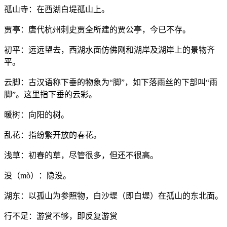
孤山寺：在西湖白堤孤山上。
贾亭：唐代杭州刺史贾全所建的贾公亭，今已不存。
初平：远远望去，西湖水面仿佛刚和湖岸及湖岸上的景物齐
平。
云脚：古汉语称下垂的物象为“脚”，如下落雨丝的下部叫“雨
脚”。这里指下垂的云彩。
暖树：向阳的树。
乱花：指纷繁开放的春花。
浅草：初春的草，尽管很多，但还不很高。
没（mò）：隐没。
湖东：以孤山为参照物，白沙堤（即白堤）在孤山的东北面。
行不足：游赏不够，即反复游赏