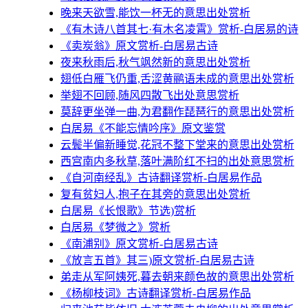
晚来天欲雪,能饮一杯无的意思出处赏析
《有木诗八首其七·有木名凌霄》赏析-白居易的诗
《卖炭翁》原文赏析-白居易古诗
夜来秋雨后,秋气飒然新的意思出处赏析
翅低白雁飞仍重,舌涩黄鹂语未成的意思出处赏析
举翅不回顾,随风四散飞出处意思赏析
莫辞更坐弹一曲,为君翻作琵琶行的意思出处赏析
白居易《不能忘情吟序》原文鉴赏
云鬓半偏新睡觉,花冠不整下堂来的意思出处赏析
西宫南内多秋草,落叶满阶红不扫的出处意思赏析
《自河南经乱》古诗翻译赏析-白居易作品
复有贫妇人,抱子在其旁的意思出处赏析
白居易《长恨歌》节选)赏析
白居易《梦微之》赏析
《南浦别》原文赏析-白居易古诗
《放言五首》其三)原文赏析-白居易古诗
弟走从军阿姨死,暮去朝来颜色故的意思出处赏析
《杨柳枝词》古诗翻译赏析-白居易作品