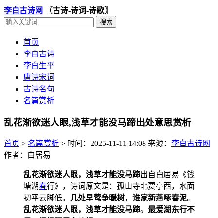
李白古诗网
〖古诗-诗词-诗歌〗
首页
李白古诗
李白生平
唐诗宋词
古诗名句
名篇赏析
乱花渐欲迷人眼,浅草才能没马蹄出处意思赏析
首页
>
名篇赏析
>
时间：2025-11-11 14:08
来源：
李白古诗网
作者：白居易
乱花渐欲迷人眼，浅草才能没马蹄
出自白居易《钱
塘湖
春
行》，诗词原文是：孤山寺北贾亭西，水面
初平云脚低。
几处早莺争暖树，谁家新燕啄春泥
。
乱花渐欲迷人眼，浅草才能没马蹄
。
最爱湖东行不