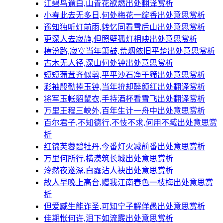
江碧鸟逾白,山青花欲燃出处翻译赏析
小春此去无多日,何处梅花一绽香出处意思赏析
遥知独听灯前雨,转忆同看雪后山出处意思赏析
更深人去寂静,但照壁孤灯相映出处意思赏析
横汾路,寂寞当年箫鼓,荒烟依旧平楚出处意思赏析
古木无人径,深山何处钟出处意思赏析
短短蒲茸齐似剪,平平沙石净于筛出处意思赏析
彩袖殷勤捧玉钟,当年拚却醉颜红出处翻译赏析
将军玉帐貂鼠衣,手持酒杯看雪飞出处翻译赏析
万里王程三峡外,百年生计一舟中出处意思赏析
百尔君子,不知德行,不忮不求,何用不臧出处意思赏
析
红锦芙蓉碧牡丹,今番灯火减前番出处意思赏析
万里何所行,横漠筑长城出处意思赏析
泠然夜遂深,白露沾人袂出处意思赏析
故人早晚上高台,赠我江南春色一枝梅出处意思赏
析
但爱臧生能诈圣,可知宁子解佯愚出处意思赏析
佳期怅何许,泪下如流霰出处意思赏析