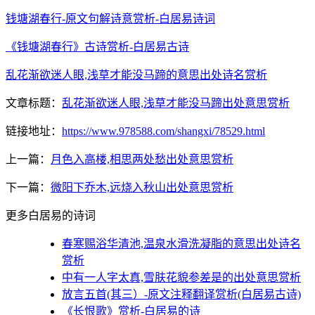
钱塘湖春行-原文句解诗意赏析-白居易诗词
《钱塘湖春行》古诗赏析-白居易古诗
乱花渐欲迷人眼,浅草才能没马蹄的意思出处诗名赏析
文章标题：
乱花渐欲迷人眼,浅草才能没马蹄出处意思赏析
链接地址：
https://www.978588.com/shangxi/78529.html
上一篇：
月色入高楼,相思两处愁出处意思赏析
下一篇：
微阳下乔木,远烧入秋山出处意思赏析
更多白居易的诗词
春寒赐浴华清池,温泉水滑洗凝脂的意思出处诗名
赏析
中有一人字太真,雪肤花貌参差是的出处意思赏析
放言五首(其三）-原文注释翻译赏析(白居易古诗)
《长恨歌》赏析-白居易的诗