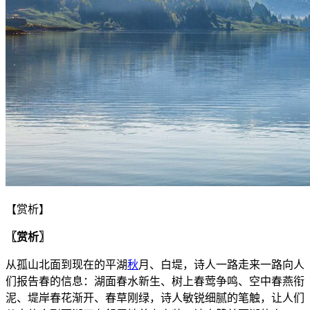
【赏析】
〖赏析〗
从孤山北面到现在的平湖
秋
月、白堤，诗人一路走来一路向人
们报告春的信息：湖面春水新生、树上春莺争鸣、空中春燕衔
泥、堤岸春花渐开、春草刚绿，诗人敏锐细腻的笔触，让人们