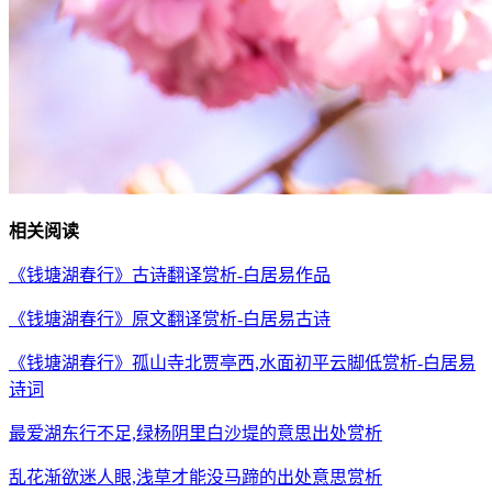
相关阅读
《钱塘湖春行》古诗翻译赏析-白居易作品
《钱塘湖春行》原文翻译赏析-白居易古诗
《钱塘湖春行》孤山寺北贾亭西,水面初平云脚低赏析-白居易
诗词
最爱湖东行不足,绿杨阴里白沙堤的意思出处赏析
乱花渐欲迷人眼,浅草才能没马蹄的出处意思赏析