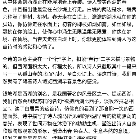
从中体会到西湖正在舒展地着上春装。诗人赞美西湖的春
色，并且指出他最爱在白沙堤上行走。白堤的两边是水，堤两
旁种满了柳树、桃树。春天走在白堤上，澹澹的湖水就在你的
脚边，你仿佛走在水面上；初春的柳枝如烟如雾，如丝如缕，
飘拂在你的脸上，使你心中涌生无限温柔无限爱，你像在梦
境、在仙境。当春天走在白堤上时，你就更能体味到诗人写这
首诗时的感觉和心情了。
全诗的题意主要在一个“行”字上，扣紧“春行”二字来描写景物
的。但西湖面积太大，行程太长，所以诗人只截取其中一段来
写－－从孤山寺的北面写起，至白沙堤止。读这首诗，我们自
然就有了随着诗人饱览西湖早春景色的感觉。
钱塘湖是西湖的别名，是我国著名的风景区之一。提起西湖，
我们自然会想起苏轼的名句“欲把西湖比西子，淡妆浓抹总相
宜”。读了白居易的这首诗，仿佛真的看到了那含睇一笑的西
施面影。诗中描写了诗人骑马所见到的西湖早春的旖旎骀荡的
春光，表现了世间万物在沐浴下的勃勃生机，塑造出诗人自身
欣然陶然观景的形象，创造出春 色喜人、生意盎然的意境，
抒发了喜爱早春风光、恬静闲适自得的感情。