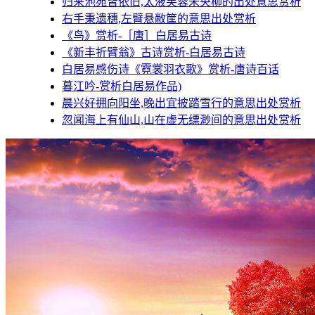
归来池苑皆依旧,太液芙蓉未央柳的出处意思赏析
右手秉遗穗,左臂悬敝筐的意思出处赏析
《鸟》赏析-［唐］白居易古诗
《新丰折臂翁》古诗赏析-白居易古诗
白居易感伤诗《霓裳羽衣歌》赏析-唐诗百话
暮江吟-赏析白居易作品)
晨兴好拥向阳坐,晚出宜披踏雪行的意思出处赏析
忽闻海上有仙山,山在虚无缥渺间的意思出处赏析