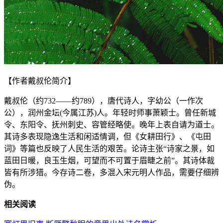
【作者戴叔伦简介】
戴叔伦（约732——约789），唐代诗人，字幼公（一作次
公），润州金坛(今属江苏)人。年轻时师事萧颖士。曾任新城
令、东阳令、抚州刺史、容管经略使。晚年上表自请为道士。
其诗多表现隐逸生活和闲适情调，但《女耕田行》、《屯田
词》等篇也反映了人民生活的艰苦。论诗主张“诗家之景，如
蓝田日暖，良玉生烟，可望而不可置于眉睫之前”。其诗体裁
皆有所涉猎。今存诗二卷，多混入宋元明人作品，需要仔细辨
伪。
相关阅读