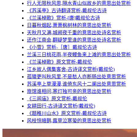
行人无限秋风思,隔水青山似故乡的意思出处赏析
《苏溪亭》古诗翻译赏析-戴叔伦古诗
《兰溪棹歌》赏析-[唐]戴叔伦古诗
日暮秋烟起,萧萧枫树林的意思出处赏析
天秋月又满,城阙夜千重的意思出处诗名赏析
还作江南会,翻疑梦里逢的意思出处诗名赏析
《小雪》赏析-［唐］戴叔伦古诗
兰溪三日桃花雨,半夜鲤鱼来上滩的意思出处赏析
《兰溪棹歌》原文赏析-戴叔伦
江乡故人偶集客舍-古诗译文赏析(戴叔伦)
孤猿更叫秋风里,不是愁人亦断肠出处意思赏析
苏溪亭上草漫漫,谁倚东风十二阑出处意思赏析
旅馆谁相问,寒灯独可亲的意思出处赏析
《三闾庙》原文赏析-戴叔伦
女耕田行-古诗译文赏析(戴叔伦)
《题稚川山水》原文赏析-戴叔伦古诗
风枝惊暗鹊,露草泣寒蛩的意思出处赏析