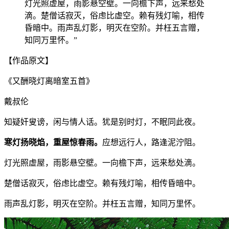
灯光照虚屋，雨影悬空壁。一向檐下声，远来愁处
滴。楚僧话寂灭，俗虑比虚空。赖有残灯喻，相传
昏暗中。雨声乱灯影，明灭在空阶。并枉五言赠，
知同万里怀。”
【作品原文】
《又酬晓灯离暗室五首》
戴叔伦
知疑奸叟谤，闲与情人话。犹是别时灯，不眠同此夜。
寒灯扬晓焰，重屋惊春雨。
应想远行人，路逢泥泞阻。
灯光照虚屋，雨影悬空壁。一向檐下声，远来愁处滴。
楚僧话寂灭，俗虑比虚空。赖有残灯喻，相传昏暗中。
雨声乱灯影，明灭在空阶。并枉五言赠，知同万里怀。