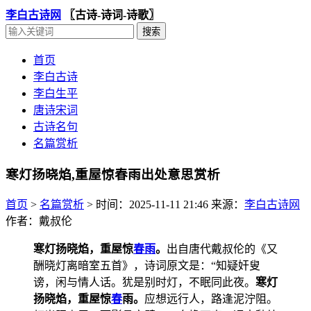
李白古诗网
〖古诗-诗词-诗歌〗
首页
李白古诗
李白生平
唐诗宋词
古诗名句
名篇赏析
寒灯扬晓焰,重屋惊春雨出处意思赏析
首页
>
名篇赏析
>
时间：2025-11-11 21:46
来源：
李白古诗网
作者：戴叔伦
寒灯扬晓焰，重屋惊
春雨
。
出自唐代戴叔伦的《又
酬晓灯离暗室五首》，诗词原文是：“知疑奸叟
谤，闲与情人话。犹是别时灯，不眠同此夜。
寒灯
扬晓焰，重屋惊
春
雨。
应想远行人，路逢泥泞阻。