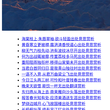
海棠枝上,朱唇翠袖,欲斗轻盈出处意思赏析
黄昏寒立更披襟,露浥清香悦道心出处意思赏析
柳无气力枝先动,池有波纹冰尽开出处意思赏析
何为出战辄披靡,传置荔枝多马死出处意思赏析
重阳阻雨独衔杯,移得山家菊未开出处意思赏析
当君白首同归日,是我青山独往时出处意思赏析
一语不入意,从君万曲梁尘飞出处意思赏析
今日江头两三树,可怜和叶度残春出处意思赏析
晚来天欲雪,能饮一杯无出处翻译赏析
东归燕从海上去,南来雁向沙头落出处意思赏析
报答春光知有处,应须美酒送生涯出处意思赏析
梦绕边城月,心飞故国楼出处意思赏析
长桥枫叶落,终有吴江忆出处意思赏析