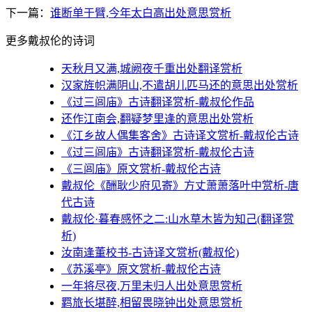
下一篇：
谁断单于臂,今年太白高出处意思赏析
更多戴叔伦的诗词
天秋月又满,城阙夜千重出处翻译赏析
汉家旌帜满阴山,不遣胡儿匹马还的意思出处赏析
《过三闾庙》古诗翻译赏析-戴叔伦作品
还作江南会,翻疑梦里逢的意思出处赏析
《江乡故人偶集客舍》古诗译文赏析-戴叔伦古诗
《过三闾庙》古诗翻译赏析-戴叔伦古诗
《三闾庙》原文赏析-戴叔伦古诗
戴叔伦《酬耿少府见寄》方丈萧萧落叶中赏析-唐
代古诗
戴叔伦·暮春感怀之二:山水草木皆为知己(翻译赏
析)
汝南逢董校书-古诗译文赏析(戴叔伦)
《苏溪亭》原文赏析-戴叔伦古诗
一年将尽夜,万里未归人出处意思赏析
羁旅长堪醉,相留畏晓钟出处意思赏析