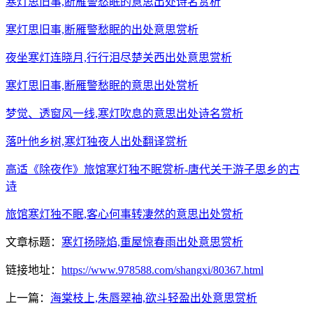
寒灯思旧事,断雁警愁眠的意思出处诗名赏析
寒灯思旧事,断雁警愁眠的出处意思赏析
夜坐寒灯连晓月,行行泪尽楚关西出处意思赏析
寒灯思旧事,断雁警愁眠的意思出处赏析
梦觉、透窗风一线,寒灯吹息的意思出处诗名赏析
落叶他乡树,寒灯独夜人出处翻译赏析
高适《除夜作》旅馆寒灯独不眠赏析-唐代关于游子思乡的古
诗
旅馆寒灯独不眠,客心何事转凄然的意思出处赏析
文章标题：
寒灯扬晓焰,重屋惊春雨出处意思赏析
链接地址：
https://www.978588.com/shangxi/80367.html
上一篇：
海棠枝上,朱唇翠袖,欲斗轻盈出处意思赏析