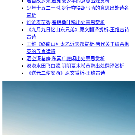
君自故乡来,应知故乡事的意思出处赏析
少年十五二十时,步行夺得胡马骑的意思出处诗名
赏析
雉雊麦苗秀,蚕眠桑叶稀出处意思赏析
《九月九日忆山东兄弟》原文翻译赏析-王维古诗
古诗
王维《终南山》太乙近天都赏析-唐代关于编余撷
英的五言律诗
洒空深巷静,积素广庭闲出处意思赏析
漠漠水田飞白鹭,阴阴夏木啭黄鹂出处翻译赏析
《送元二使安西》原文赏析-王维古诗