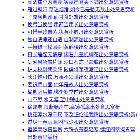
虚沾焦举为寒食,实藉严君卖卜钱出处意思赏析
雁过斜阳,草迷烟渚,如今已是愁无数出处意思赏析
子厚居柳州,而甘食虾蟆出处意思赏析
挽弓当挽强,用箭当用长出处意思赏析
可惜半残青紫,犹有小唇丹出处意思赏析
独自凄凉还自遣,自制离愁出处意思赏析
手持绿玉杖,朝别黄鹤楼出处意思赏析
日长睡起无情思,闲看儿童捉柳花出处意思赏析
剑河风急雪片阔,沙口石冻马蹄脱出处意思赏析
护羌校尉朝乘障,破虏将军夜渡辽出处意思赏析
长江惟可饮,万事不须谋出处意思赏析
要识庐山面,他年是故人出处意思赏析
榆柳荫后檐,桃李罗堂前出处意思赏析
山不尽,水无涯,望中赊出处意思赏析
徐郎老,恨断肠声在,离镜孤鸾出处意思赏析
桃花潭水深千尺,不及汪伦送我情出处意思赏析(新)
过尽一春雨,园林气少和出处意思赏析
宿醉离愁慢髻鬟,六铢衣薄惹轻寒,慵红闷翠掩青鸾
出处意思赏析