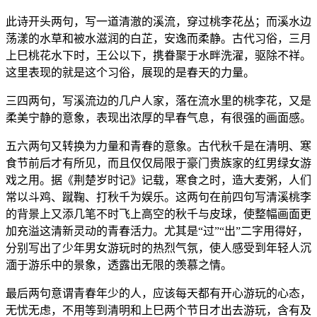
此诗开头两句，写一道清澈的溪流，穿过桃李花丛；而溪水边
荡漾的水草和被水滋润的白芷，安逸而柔静。古代习俗，三月
上巳桃花水下时，王公以下，携眷聚于水畔洗濯，驱除不祥。
这里表现的就是这个习俗，展现的是春天的力量。
三四两句，写溪流边的几户人家，落在流水里的桃李花，又是
柔美宁静的意象，表现出浓厚的早春气息，有很强的画面感。
五六两句又转换为力量和青春的意象。古代秋千是在清明、寒
食节前后才有所见，而且仅仅局限于豪门贵族家的红男绿女游
戏之用。据《荆楚岁时记》记载，寒食之时，造大麦粥，人们
常以斗鸡、蹴鞠、打秋千为娱乐。这两句在前四句写清溪桃李
的背景上又添几笔不时飞上高空的秋千与皮球，使整幅画面更
加充溢这清新灵动的青春活力。尤其是“过”“出”二字用得好，
分别写出了少年男女游玩时的热烈气氛，使人感受到年轻人沉
湎于游乐中的景象，透露出无限的羡慕之情。
最后两句意谓青春年少的人，应该每天都有开心游玩的心态，
无忧无虑，不用等到清明和上巳两个节日才出去游玩，含有及