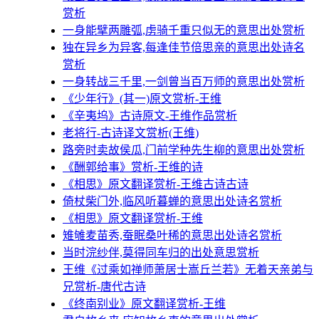
赏析
一身能擘两雕弧,虏骑千重只似无的意思出处赏析
独在异乡为异客,每逢佳节倍思亲的意思出处诗名
赏析
一身转战三千里,一剑曾当百万师的意思出处赏析
《少年行》(其一)原文赏析-王维
《辛夷坞》古诗原文-王维作品赏析
老将行-古诗译文赏析(王维)
路旁时卖故侯瓜,门前学种先生柳的意思出处赏析
《酬郭给事》赏析-王维的诗
《相思》原文翻译赏析-王维古诗古诗
倚杖柴门外,临风听暮蝉的意思出处诗名赏析
《相思》原文翻译赏析-王维
雉雊麦苗秀,蚕眠桑叶稀的意思出处诗名赏析
当时浣纱伴,莫得同车归的出处意思赏析
王维《过乘如禅师萧居士嵩丘兰若》无着天亲弟与
兄赏析-唐代古诗
《终南别业》原文翻译赏析-王维