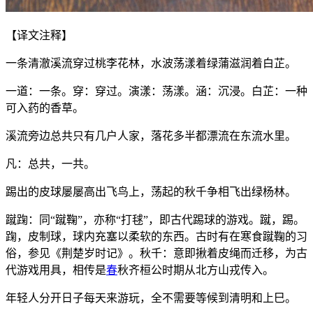
【译文注释】
一条清澈溪流穿过桃李花林，水波荡漾着绿蒲滋润着白芷。
一道：一条。穿：穿过。演漾：荡漾。涵：沉浸。白芷：一种
可入药的香草。
溪流旁边总共只有几户人家，落花多半都漂流在东流水里。
凡：总共，一共。
踢出的皮球屡屡高出飞鸟上，荡起的秋千争相飞出绿杨林。
蹴踘：同“蹴鞠”，亦称“打毬”，即古代踢球的游戏。蹴，踢。
踘，皮制球，球内充塞以柔软的东西。古时有在寒食蹴鞠的习
俗，参见《荆楚岁时记》。秋千：意即揪着皮绳而迁移，为古
代游戏用具，相传是
春
秋齐桓公时期从北方山戎传入。
年轻人分开日子每天来游玩，全不需要等候到清明和上巳。