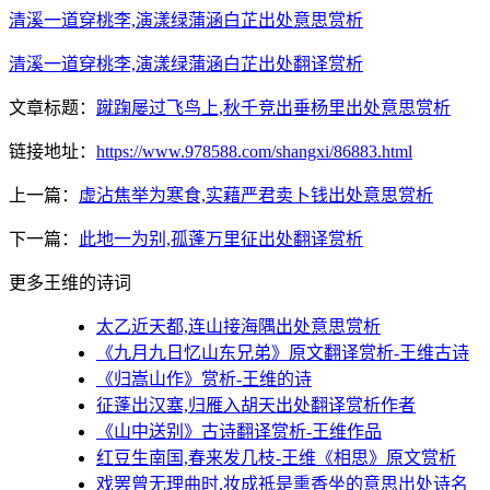
清溪一道穿桃李,演漾绿蒲涵白芷出处意思赏析
清溪一道穿桃李,演漾绿蒲涵白芷出处翻译赏析
文章标题：
蹴踘屡过飞鸟上,秋千竞出垂杨里出处意思赏析
链接地址：
https://www.978588.com/shangxi/86883.html
上一篇：
虚沾焦举为寒食,实藉严君卖卜钱出处意思赏析
下一篇：
此地一为别,孤蓬万里征出处翻译赏析
更多王维的诗词
太乙近天都,连山接海隅出处意思赏析
《九月九日忆山东兄弟》原文翻译赏析-王维古诗
《归嵩山作》赏析-王维的诗
征蓬出汉塞,归雁入胡天出处翻译赏析作者
《山中送别》古诗翻译赏析-王维作品
红豆生南国,春来发几枝-王维《相思》原文赏析
戏罢曾无理曲时,妆成祗是熏香坐的意思出处诗名