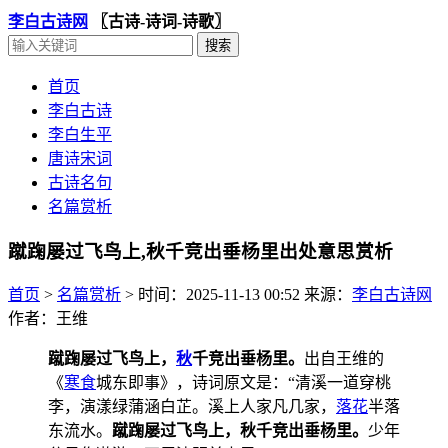
李白古诗网
〖古诗-诗词-诗歌〗
首页
李白古诗
李白生平
唐诗宋词
古诗名句
名篇赏析
蹴踘屡过飞鸟上,秋千竞出垂杨里出处意思赏析
首页
>
名篇赏析
>
时间：2025-11-13 00:52
来源：
李白古诗网
作者：王维
蹴踘屡过飞鸟上，
秋
千竞出垂杨里。
出自王维的
《
寒食
城东即事》，诗词原文是：“清溪一道穿桃
李，演漾绿蒲涵白芷。溪上人家凡几家，
落花
半落
东流水。
蹴踘屡过飞鸟上，秋千竞出垂杨里。
少年