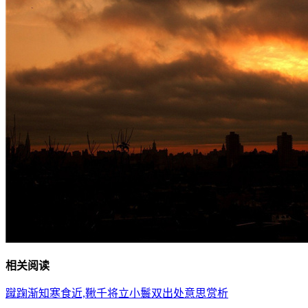
相关阅读
蹴踘渐知寒食近,鞦千将立小鬟双出处意思赏析