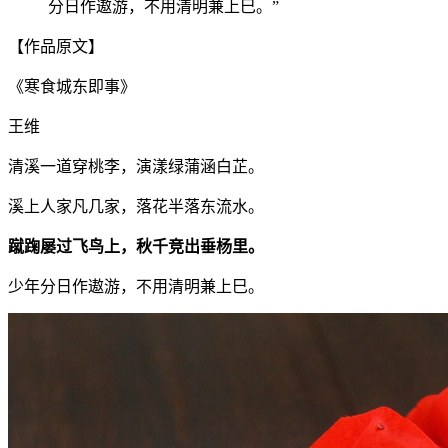
分日作遨游，不用清明兼上巳。”
【作品原文】
《寒食城东即事》
王维
清溪一道穿桃李，演漾绿蒲涵白芷。
溪上人家凡几家，落花半落东流水。
蹴踘屡过飞鸟上，秋千竞出垂杨里。
少年分日作遨游，不用清明兼上巳。