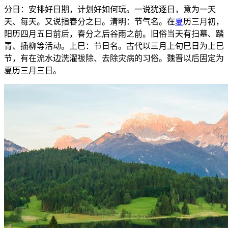
分日：安排好日期，计划好如何玩。一说犹逐日，意为一天
天、每天。又说指春分之日。清明：节气名。在
夏
历三月初，
阳历四月五日前后，春分之后谷雨之前。旧俗当天有扫墓、踏
青、插柳等活动。上巳：节日名。古代以三月上旬巳日为上巳
节，有在流水边洗濯祓除、去除灾病的习俗。魏晋以后固定为
夏历三月三日。