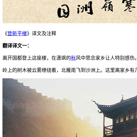
《
登新平楼
》译文及注释
翻译译文一：
离开国都登上这座楼，在潇飒的
秋
风中思念家乡让人特别感伤
岭上的树木被云雾缭绕着，北雁南飞到沙洲上。这里离家乡有