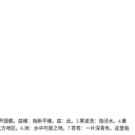
。
开国都。兹楼：指新平楼。兹：此。3.寒波流：指泾水。4.秦
方地区。6.洲：水中可居之地。7.苍苍：一片深青色，这里指