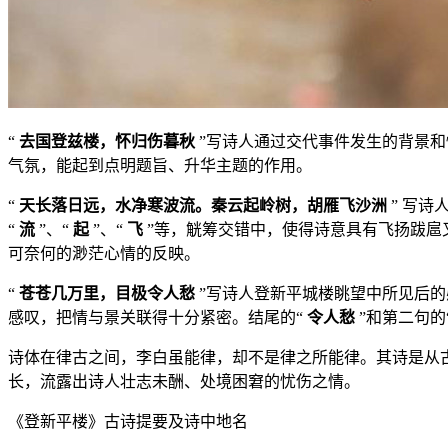
“
去国登兹楼，怀归伤暮秋
”写诗人通过交代事件发生的背景
气氛，能起到点明题旨、升华主题的作用。
“
天长落日远，水净寒波流。秦云起岭树，胡雁飞沙洲
” 写
“
流
”、“
起
”、“
飞
”等，觥筹交错中，使得诗意具有飞扬跋扈
可奈何的渺茫心情的反映。
“
苍苍几万里，目极令人愁
”写诗人登新平城楼眺望中所见后
感叹，把情与景关联得十分紧密。结尾的“
令人愁
”和第二句的
诗体在律古之间，李白虽能律，却不是律之所能律。其诗是从
长，流露出诗人壮志未酬、处境困窘的忧伤之情。
《登新平楼》古诗提要及诗中地名