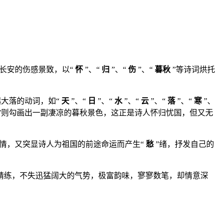
长安的伤感景致，以“
怀
”、“
归
”、“
伤
”、“
暮秋
”等诗词烘托
起大落的动词，如“
天
”、“
日
”、“
水
”、“
云
”、“
落
”、“
寒
”、
”则勾画出一副凄凉的暮秋景色，这正是诗人怀归忧国，但又无
情，又突显诗人为祖国的前途命运而产生“
愁
”绪，抒发自己的
精练，不失迅猛阔大的气势，极富韵味，寥寥数笔，却情意深