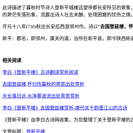
此诗描述了暮秋时节诗人登新平城楼远望帝都长安所见的景象，诗
的渺茫失落形象，流露出诗人壮志未酬、处境困窘的忧伤之情。
开元十八年(730)秋出长安后西游邠州作。诗以“
去国登兹楼，
新平：郡名，即邠州，属关内道，治所在新平县，即今陕西彬
相关阅读
李白《登新平楼》古诗翻译赏析阅读
去国登兹楼,怀归伤暮秋的意思出处赏析
天长落日远,水净寒波流出处意思赏析
李白《登新平楼》去国登兹楼赏析-唐代关于韵里江山的古诗
《登新平楼》由李白古诗网收集，为您整理了关于登新平楼的古
文章标题：
登新平楼