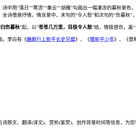
中用“落日”“寒流”“秦云”“胡雁”勾画出一幅凄凉的暮秋景
全诗借景抒情，情含景中，末句的“令人愁”和次句的“伤暮秋”
怀归伤暮秋
”起，以“
苍苍几万里，目极令人愁
”结，情极感伤，盖
县。李白有《
豳歌行上新平长史兄粲
》、《
赠新平少年
》、《登
诗原文、翻译(译文)、赏析(鉴赏)、创作背景时间等信息，为您