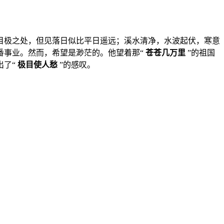
目极之处，但见落日似比平日遥远；溪水清净，水波起伏，寒意
番事业。然而，希望是渺茫的。他望着那“
苍苍几万里
”的祖国
出了“
极目使人愁
”的感叹。