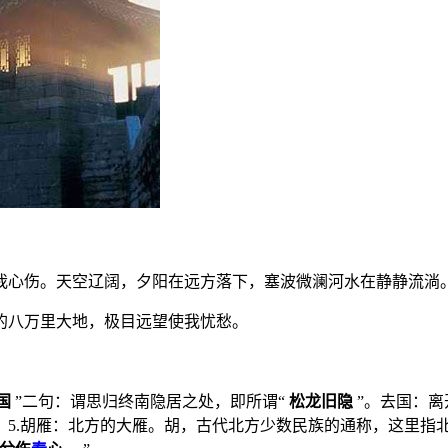
我心伤。天空辽阔，夕阳在远方落下，塞波微澜河水在静静流淌
的八万里大地，极目远望使我忧愁。
国
”二句：谓思归终南隐居之处，即所谓“
松龙旧隐
”。去国：离
。5.胡雁：北方的大雁。胡，古代北方少数民族的通称，这里指北