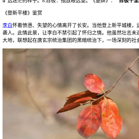
旷远迷茫的样子。8.目极：指放眼远望。《楚辞》：“
目极千里
《登新平楼》鉴赏
李白
怀着愤懑、失望的心情离开了长安。当他登上新平城楼，
袭人。此情此景，让李白不禁引起了怀归之情。他虽然壮志未
大地，联想起在唐玄宗统治集团的黑暗统治下，一场深刻的社