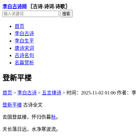
李白古诗网
〖古诗-诗词-诗歌〗
首页
李白古诗
李白生平
唐诗宋词
古诗名句
名篇赏析
登新平楼
首页
>
李白古诗
>
五言律诗
>
时间：2025-11-02 01:06
作者：
登新平楼
古诗全文
去国登兹楼，怀归伤暮
秋
。
天长落日远，水净寒波流。