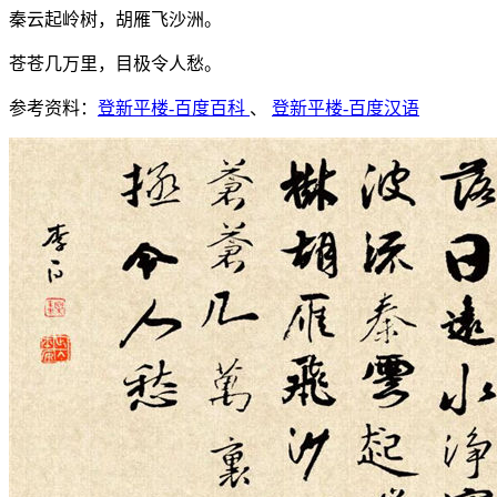
秦云起岭树，胡雁飞沙洲。
苍苍几万里，目极令人愁。
参考资料：
登新平楼-百度百科
、
登新平楼-百度汉语