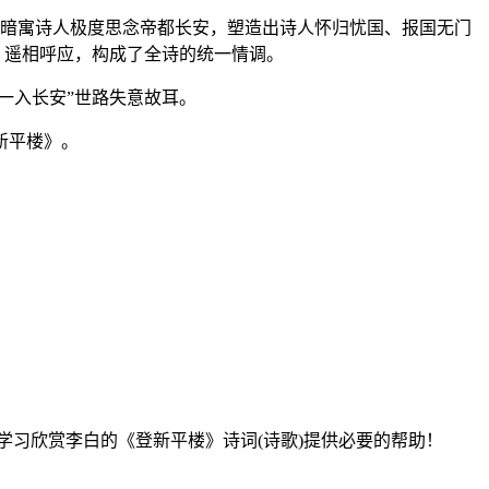
色，暗寓诗人极度思念帝都长安，塑造出诗人怀归忧国、报国无门
，遥相呼应，构成了全诗的统一情调。
“一入长安”世路失意故耳。
新平楼》。
学习欣赏李白的《登新平楼》诗词(诗歌)提供必要的帮助！