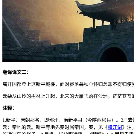
翻译译文二：
离开国都登上这新平城楼，面对寥落暮秋心怀归念却不得归使
云朵从山岭的树林上升起，北宋的大雁飞落在沙洲。茫茫苍苍
注释：
1.新平：唐朝郡名，即邠州，治新平县（今陕西彬县）。2.“
去
云：秦地的云。新平等地先秦时属秦国。秦，见《
横江词
》注