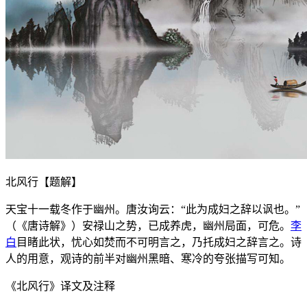
北风行【题解】
天宝十一载冬作于幽州。唐汝询云：“此为成妇之辞以讽也。”
（《唐诗解》）安禄山之势，已成养虎，幽州局面，可危。
李
白
目睹此状，忧心如焚而不可明言之，乃托成妇之辞言之。诗
人的用意，观诗的前半对幽州黑暗、寒冷的夸张描写可知。
《北风行》译文及注释