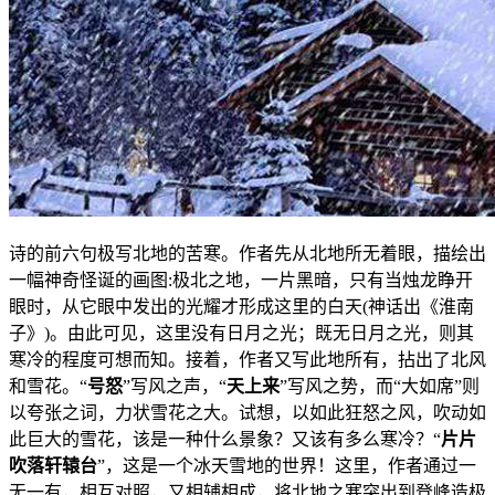
诗的前六句极写北地的苦寒。作者先从北地所无着眼，描绘出
一幅神奇怪诞的画图:极北之地，一片黑暗，只有当烛龙睁开
眼时，从它眼中发出的光耀才形成这里的白天(神话出《淮南
子》)。由此可见，这里没有日月之光；既无日月之光，则其
寒冷的程度可想而知。接着，作者又写此地所有，拈出了北风
和雪花。“
号怒
”写风之声，“
天上来
”写风之势，而“大如席”则
以夸张之词，力状雪花之大。试想，以如此狂怒之风，吹动如
此巨大的雪花，该是一种什么景象？又该有多么寒冷？“
片片
吹落轩辕台
”，这是一个冰天雪地的世界！这里，作者通过一
无一有，相互对照，又相辅相成，将北地之寒突出到登峰造极