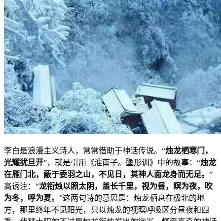
李白是浪漫主义诗人，常常借助于神话传说。“
烛龙栖寒门，
光耀犹旦开
”，就是引用《淮南子。墬形训》中的故事：“
烛龙
在雁门北，蔽于委羽之山，不见日，其神人面龙身而无足。
”
高诱注：“
龙衔烛以照太阴，盖长千里，视为昼，瞑为夜，吹
为冬，呼为夏。
”这两句诗的意思是：烛龙栖息在极北的地
方，那里终年不见阳光，只以烛龙的视瞑呼吸区分昼夜和四