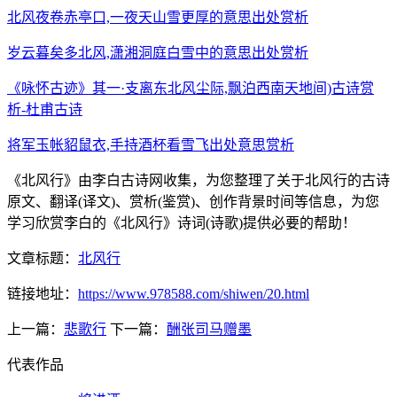
北风夜卷赤亭口,一夜天山雪更厚的意思出处赏析
岁云暮矣多北风,潇湘洞庭白雪中的意思出处赏析
《咏怀古迹》其一·支离东北风尘际,飘泊西南天地间)古诗赏
析-杜甫古诗
将军玉帐貂鼠衣,手持酒杯看雪飞出处意思赏析
《北风行》由李白古诗网收集，为您整理了关于北风行的古诗
原文、翻译(译文)、赏析(鉴赏)、创作背景时间等信息，为您
学习欣赏李白的《北风行》诗词(诗歌)提供必要的帮助！
文章标题：
北风行
链接地址：
https://www.978588.com/shiwen/20.html
上一篇：
悲歌行
下一篇：
酬张司马赠墨
代表作品