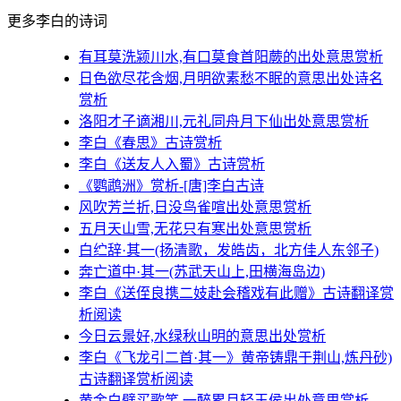
更多李白的诗词
有耳莫洗颍川水,有口莫食首阳蕨的出处意思赏析
日色欲尽花含烟,月明欲素愁不眠的意思出处诗名
赏析
洛阳才子谪湘川,元礼同舟月下仙出处意思赏析
李白《春思》古诗赏析
李白《送友人入蜀》古诗赏析
《鹦鹉洲》赏析-[唐]李白古诗
风吹芳兰折,日没鸟雀喧出处意思赏析
五月天山雪,无花只有寒出处意思赏析
白纻辞·其一(扬清歌，发皓齿，北方佳人东邻子)
奔亡道中·其一(苏武天山上,田横海岛边)
李白《送侄良携二妓赴会稽戏有此赠》古诗翻译赏
析阅读
今日云景好,水绿秋山明的意思出处赏析
李白《飞龙引二首·其一》黄帝铸鼎于荆山,炼丹砂)
古诗翻译赏析阅读
黄金白璧买歌笑,一醉累月轻王侯出处意思赏析