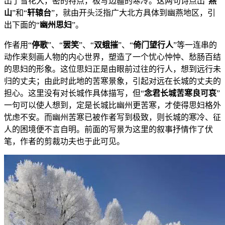
出了雪花大，密的特点，极写边疆的寒冷。这两句诗点出“
燕
山
”和“
轩辕台
”，就由开头泛指广大北方具体到幽燕地区，引
出下面的“
幽州思妇
”。
作者用“
停歌
”、“
罢笑
”、“
双蛾摧
”、“
倚门望行人
”等一连串的
动作来刻画人物的内心世界，塑造了一个忧心忡忡、愁肠百结
的思妇的形象。这位思妇正是由眼前过往的行人，想到远行未
归的丈夫；由此时此地的苦寒景象，引起对远在长城的丈夫的
担心。这里没有对长城作具体描写，但“
念君长城苦寒良可哀
”
一句可以使人想到，定是长城比幽州更苦寒，才使得思妇格外
忧虑不安。而幽州苦寒已被作者写到极致，则长城的寒冷、征
人的困境便不言自明。前面的写景为这里的叙事抒情作了伏
笔，作者的剪裁功夫也于此可见。