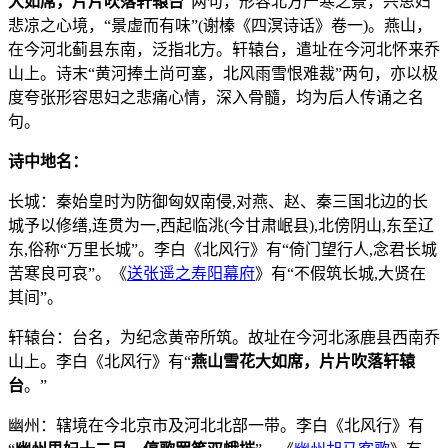
大如席，片片吹落轩辕台
”两句，形容北方严寒之景，兴思妇
悲凉之心境，“景虚而有味”(谢榛《四溟诗话》卷一)。燕山，
在今河北蓟县东南，泛指北方。轩辕台，遣址在今河北怀来乔
山上。诗末“黄河捧土尚可塞，北风雨雪恨难裁”两句，亦以极
度夸张形容思妇之悲痛心情，深入骨髓，均为后人传诵之名
句。
诗中地名：
长城：秦始皇时为防御匈奴南侵,对燕、赵、秦三国北边的长
城予以修缮,连贯为一,西起临洮(今甘肃岷县),北傍阴山,东至辽
东,俗称“万里长城”。李白《北风行》有“倚门望行人,念君长城
苦寒良可哀”。《
送张遥之寿阳幕府
》有“不假筑长城,大贤在
其间”。
轩辕台：台名，为纪念黄帝所筑。故址在今河北涿鹿县西南乔
山上。李白《北风行》有“
燕山雪花大如席，片片吹落轩辕
台
。”
幽州：辖境在今北京市及河北北部一带。李白《北风行》有