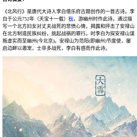
《北风行》是唐代大诗人李白借乐府古题创作的一首古诗。李
白于公元752年（天宝十一载）
秋
，游幽州时作此诗。通过描
写一个北方妇女对丈夫战死的悲愤心情，揭露和抨击了安禄山
在北方制造民族纠纷，挑起战祸的罪行。时李白为探安禄山谋
叛虚实而至幽州(今北京)。安禄山为范阳(即幽州)节度使，屡
启边衅以邀宠，士卒多战死，李白有感而作此诗。