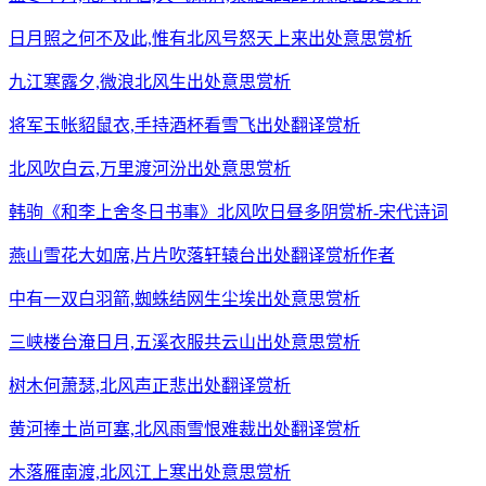
日月照之何不及此,惟有北风号怒天上来出处意思赏析
九江寒露夕,微浪北风生出处意思赏析
将军玉帐貂鼠衣,手持酒杯看雪飞出处翻译赏析
北风吹白云,万里渡河汾出处意思赏析
韩驹《和李上舍冬日书事》北风吹日昼多阴赏析-宋代诗词
燕山雪花大如席,片片吹落轩辕台出处翻译赏析作者
中有一双白羽箭,蜘蛛结网生尘埃出处意思赏析
三峡楼台淹日月,五溪衣服共云山出处意思赏析
树木何萧瑟,北风声正悲出处翻译赏析
黄河捧土尚可塞,北风雨雪恨难裁出处翻译赏析
木落雁南渡,北风江上寒出处意思赏析