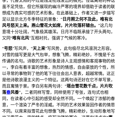
季，代替太阳的不过是烛龙衔烛发出的微光。怪诞离奇的神话
虽不足凭信，但它所展现的幽冷严寒的境界却借助于读者的联
想成为真实可感的艺术形象。在此基础上，作者又进一步描写
足以显示北方冬季特征的景象：“
日月照之何不及此，唯有北
风号怒天上来。燕山雪花大如席，片片吹落轩辕台。
”这几句
意境十分壮阔，气象极其雄浑。日月不临既承接了开头两句，
又同“
唯有北风
”互相衬托，强调了气候的寒冷。
“
号怒
”写风声，“
天上来
”写风势，此句极尽北风凛冽之形容。
对雪的描写更是大气包举，想象飞腾，精彩绝妙，不愧是千古
传诵的名句。诗歌的艺术形象是诗人主观感情和客观事物的统
一，李白有着丰富的想象，热烈的情感，自由豪放的个性，所
以寻常的事物到了他的笔下往往会出人意表，超越常情。这正
是他诗歌浪漫主义的一个特征。这两句诗还好在它不单写景，
而且寓情于景。李白另有两句诗：“
瑶台雪花数千点，片片吹
落
春
风香
”，二者同样写雪，同样使用了夸张，连句式也相
同，在读者心中引起的感受却全然不同。一个唤起了浓郁的春
意，一个渲染了严冬的淫威。不同的艺术效果皆因作者的情思
不同。以席来拟雪花此句想像飞腾，精彩绝妙，生动形象地写