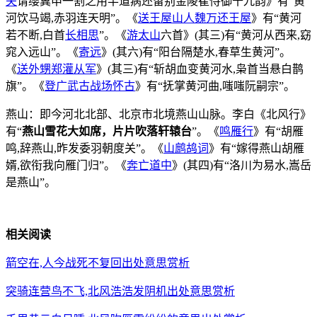
夫
请缨冀申一割之用半道病还留别金陵崔侍御十九韵》有“黄
河饮马竭,赤羽连天明”。《
送王屋山人魏万还王屋
》有“黄河
若不断,白首
长相思
”。《
游太山
六首》(其三)有“黄河从西来,窈
窕入远山”。《
寄远
》(其六)有“阳台隔楚水,春草生黄河”。
《
送外甥郑灌从军
》(其三)有“斩胡血变黄河水,枭首当悬白鹊
旗”。《
登广武古战场怀古
》有“抚掌黄河曲,嗤嗤阮嗣宗”。
燕山：即今河北北部、北京市北境燕山山脉。李白《北风行》
有“
燕山雪花大如席，片片吹落轩辕台
”。《
鸣雁行
》有“胡雁
鸣,辞燕山,昨发委羽朝度关”。《
山鹧鸪词
》有“嫁得燕山胡雁
婿,欲衔我向雁门归”。《
奔亡道中
》(其四)有“洛川为易水,嵩岳
是燕山”。
相关阅读
箭空在,人今战死不复回出处意思赏析
突骑连营鸟不飞,北风浩浩发阴机出处意思赏析