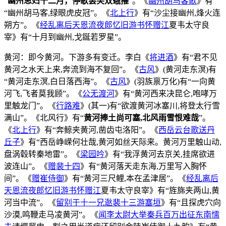
“
幽州思妇十二月，停歌罢笑双蛾摧
”。《
幽州胡马客歌
》有
“幽州胡马客,绿眼虎皮冠”。《
北上行
》有“沙尘接幽州,烽火连
朔方”。《
经乱离后天恩流夜郎忆旧游书怀赠江
夏韦太守良
宰》有“十月到幽州,戈鋋若罗星”。
黄河：即今黄河。下游多有变迁。李白《
将进酒
》有“君不见
黄河之水天上来,奔流到海不复回”。《
古风
》(黄河走东溟)有
“黄河走东溟,白日落西海”。《
古风
》(羽族禀万化)有“一向黄
河飞,飞者莫我顾”。《
公无渡河
》有“黄河西来决昆仑,咆哮万
里触龙门”。《
行路难
》(其一)有“欲渡黄河冰塞川,将登太行雪
满山”。《北风行》有“
黄河捧土尚可塞,北风雨雪恨难哉
”。
《
北上行
》有“奔鲸夹黄河,凿齿屯洛阳”。《
西岳云台歌送丹
丘子
》有“西岳峥嵘何壮哉,黄河如丝天际来。黄河万里触山动,
盘涡毂转秦地雷”。《
梁园吟
》有“我浮黄河去京关,挂席欲进
波连山”。《
赠裴十四
》有“黄河落天走东海,万里写入胸怀
间”。《
赠崔侍御
》有“黄河三尺鲤,本在孟津居”。《
经乱离后
天恩流夜郎忆旧游书怀赠江
夏韦太守良宰》有“旌旆夹两山,黄
河当中流”。《
留别于十一兄逖裴十三游塞垣
》有“且探虎穴向
沙漠,鸣鞭走马凌黄河”。《
闻李太尉大举秦兵百万出征东南懦