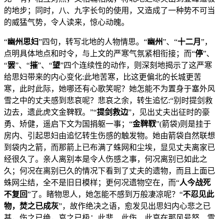
的地步；同时，八、九字长句的使用，又造成了一种势不可当
的威猛气势，令人读来，惊心动魄。
“
幽州思妇
”四句，转写北地的人物情思。“
幽州
”、“
十二月
”，
点明具体地点和时令，与上文的严寒气氛紧相衔接；而“
停
”、
“
罢
”、“
摧
”、“
望
”四个连续性的动作，则深刻地揭示了这严寒
给思妇带来的内心变化:此地苦寒，比这更偏北的长城更苦
寒，此时此际，她哪还有心歌笑呢？她怎能不为置身于塞外风
雪之中的丈夫感到悲哀呢？悲哀之余，转生追忆:“别时提剑救
边去，遗此虎文金鞞靫。”“
提剑救边
”，见出丈夫出征时的豪
勇、矫健，遥启下文为国捐躯一事；“
金鞞靫
”(箭袋)则是挂于
房内、引起思妇由追忆转生伤感的触发物。她由箭袋自然联想
到袋内之箭，而那箭上已布满了蛛网和尘埃，显见丈夫离家已
经很久了。亲人离别本是令人伤感之事，何况离别已如此之
久；何况在离别已久的情况下看到了丈夫的遗物，而且上面已
蛛网尘结，全不是旧日模样；更何况遗物空在，而“
人今战死
不复回
”了。睹物思人，她怎能不感到万般凄凉呢？“
不忍见此
物，焚之已成灰
”，故作绝决之语，愈发见出思妇内心悲之已
甚，伤之已绝，哀之已极；此悲、此伤、此哀在那风号怒、雪