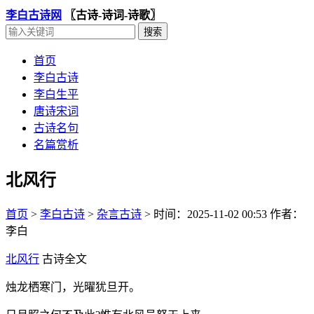
李白古诗网
〖古诗-诗词-诗歌〗
首页
李白古诗
李白生平
唐诗宋词
古诗名句
名篇赏析
北风行
首页
>
李白古诗
>
杂言古诗
>
时间：2025-11-02 00:53
作者：
李白
北风行
古诗全文
烛龙栖寒门，光曜犹旦开。