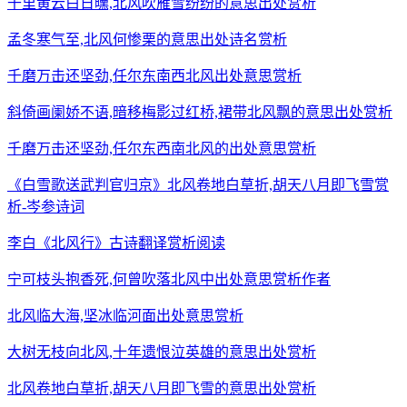
千里黄云白日曛,北风吹雁雪纷纷的意思出处赏析
孟冬寒气至,北风何惨栗的意思出处诗名赏析
千磨万击还坚劲,任尔东南西北风出处意思赏析
斜倚画阑娇不语,暗移梅影过红桥,裙带北风飘的意思出处赏析
千磨万击还坚劲,任尔东西南北风的出处意思赏析
《白雪歌送武判官归京》北风卷地白草折,胡天八月即飞雪赏
析-岑参诗词
李白《北风行》古诗翻译赏析阅读
宁可枝头抱香死,何曾吹落北风中出处意思赏析作者
北风临大海,坚冰临河面出处意思赏析
大树无枝向北风,十年遗恨泣英雄的意思出处赏析
北风卷地白草折,胡天八月即飞雪的意思出处赏析