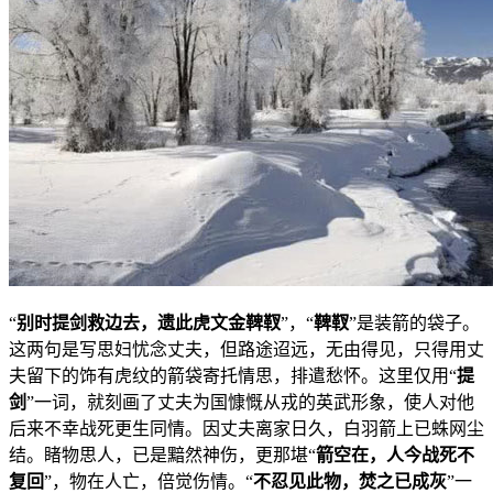
“
别时提剑救边去，遗此虎文金鞞靫
”，“
鞞靫
”是装箭的袋子。
这两句是写思妇忧念丈夫，但路途迢远，无由得见，只得用丈
夫留下的饰有虎纹的箭袋寄托情思，排遣愁怀。这里仅用“
提
剑
”一词，就刻画了丈夫为国慷慨从戎的英武形象，使人对他
后来不幸战死更生同情。因丈夫离家日久，白羽箭上已蛛网尘
结。睹物思人，已是黯然神伤，更那堪“
箭空在，人今战死不
复回
”，物在人亡，倍觉伤情。“
不忍见此物，焚之已成灰
”一