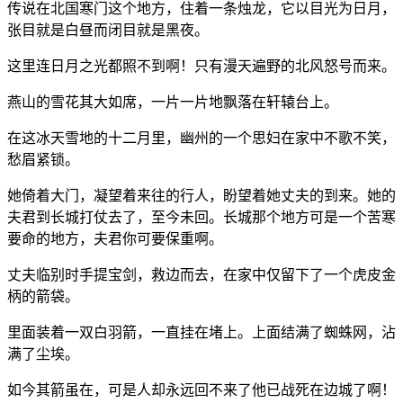
传说在北国寒门这个地方，住着一条烛龙，它以目光为日月，
张目就是白昼而闭目就是黑夜。
这里连日月之光都照不到啊！只有漫天遍野的北风怒号而来。
燕山的雪花其大如席，一片一片地飘落在轩辕台上。
在这冰天雪地的十二月里，幽州的一个思妇在家中不歌不笑，
愁眉紧锁。
她倚着大门，凝望着来往的行人，盼望着她丈夫的到来。她的
夫君到长城打仗去了，至今未回。长城那个地方可是一个苦寒
要命的地方，夫君你可要保重啊。
丈夫临别时手提宝剑，救边而去，在家中仅留下了一个虎皮金
柄的箭袋。
里面装着一双白羽箭，一直挂在堵上。上面结满了蜘蛛网，沾
满了尘埃。
如今其箭虽在，可是人却永远回不来了他已战死在边城了啊！