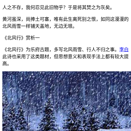
人之不存，我何忍见此旧物乎？于是将其焚之为灰矣。
黄河虽深，尚捧土可塞，唯有此生离死别之恨，如同这漫漫的
北风雨雪一样铺天盖地，无边无垠。
《北风行》赏析一
《北风行》为乐府古题，多写北风雨雪、行人不归之事。
李白
此诗也采用了这类题材，但思想意义和表现手法上都有较大提
高。