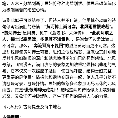
笔，入木三分地刻画了思妇将种种离愁别恨、忧思悬想统统化
为极端痛苦的绝望心情。
诗到此似乎可以结束了，但诗人并不止笔，他用惊心动魄的诗
句倾泻出满腔的悲愤：“
黄河捧土尚可塞，北风雨雪恨难裁
”。
“
黄河捧土
”是用典，见于《后汉书。朱浮传》：“
此犹河滨之
人，捧土以塞孟津，多见其不知量也
”，是说黄河边孟津渡口
不可塞，那么，“
奔流到海不复回
”的滔滔黄河当更不可塞。这
里却说即使黄河捧土可塞，思妇之恨也难裁，这就极其鲜明地
反衬出思妇愁恨的深广和她悲愤得不能自已的强烈感情。北风
号怒，飞雪漫天，满目凄凉的景象更加浓重地烘托出悲剧的气
氛，它不仅又一次照应了题目，使首尾呼应，结构更趋完整；
更重要的是使景与情极为和谐地交融在一起，使人几乎分辨不
清哪是写景，哪是抒情。思妇的愁怨多么象那无尽无休的北风
雨雪，真是“
此恨绵绵无绝期
”！结尾这两句诗恰似火山喷射着
岩浆，又象江河冲破堤防，产生了强烈的震撼人心的力量。
《北风行》古诗提要及诗中地名
古诗提要：