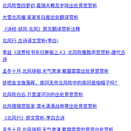
北风吹雪四更初,嘉瑞天教及岁除出处意思赏析
大雪北风催,家家贫白屋出处翻译赏析
《诗经·邶风·北风》原文翻译赏析注释
北风行-古诗译文赏析(李白)
李益《送贾校书东归寄振上人》北风吹雁数声悲赏析-唐代古
诗
孟冬十月,北风徘徊,天气肃清,繁霜霏霏出处意思赏析
徒把金戈挽落晖，南冠无奈北风吹中的南冠是指帽子吗？
北风吹白云,万里渡河汾的出处意思赏析
北风猎猎悲笳发,渭水潇潇战骨寒出处意思赏析
《北风行》原文赏析-李白古诗
孟冬十月,北风徘徊,天气肃清,繁霜霏霏的意思出处赏析