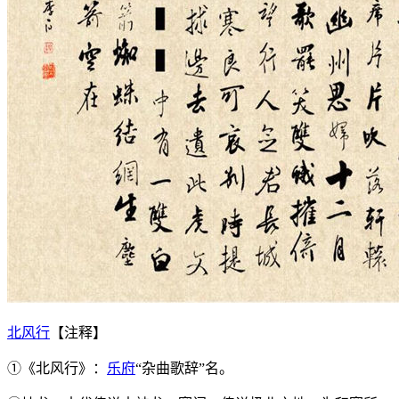
北风行
【注释】
①《北风行》：
乐府
“杂曲歌辞”名。