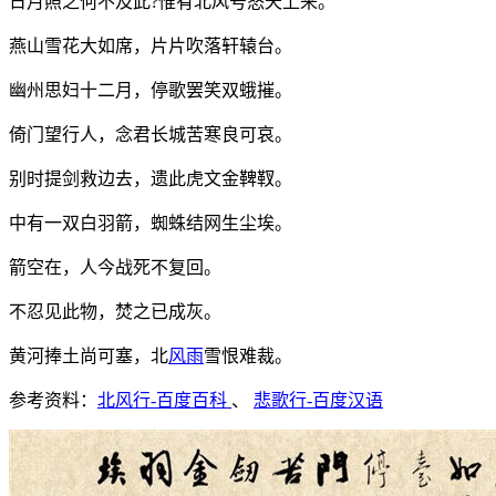
日月照之何不及此?惟有北风号怒天上来。
燕山雪花大如席，片片吹落轩辕台。
幽州思妇十二月，停歌罢笑双蛾摧。
倚门望行人，念君长城苦寒良可哀。
别时提剑救边去，遗此虎文金鞞靫。
中有一双白羽箭，蜘蛛结网生尘埃。
箭空在，人今战死不复回。
不忍见此物，焚之已成灰。
黄河捧土尚可塞，北
风雨
雪恨难裁。
参考资料：
北风行-百度百科
、
悲歌行-百度汉语