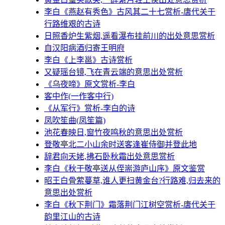
李白《燕赵有秀色》古风其二十七赏析-唐代关于
行路维艰的古诗
日照香炉生紫烟,遥看瀑布挂前川的出处意思赏析
自汉阳病酒归寄王明府
李白《上李邕》古诗赏析
又疑瑶台镜,飞在青云端的意思出处赏析
《乌夜啼》原文赏析-李白
客中作(一作客中行)
《从军行》赏析-李白的诗
凤吹笙曲(凤笙篇)
池花春映日,窗竹夜鸣秋的意思出处赏析
登敬亭北二小山余时送客逢崔侍御并登此地
辞君向天姥,拂石卧秋霜出处意思赏析
李白《秋于敬亭送从侄耑游庐山序》原文鉴赏
昭王白骨萦蔓草,谁人更扫黄金台?行路难,归去来的
意思出处赏析
李白《秋下荆门》霜落荆门江树空赏析-唐代关于
韵里江山的古诗