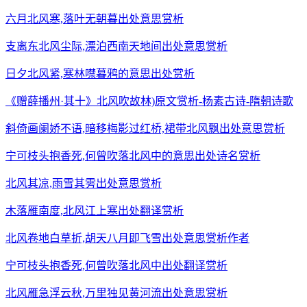
六月北风寒,落叶无朝暮出处意思赏析
支离东北风尘际,漂泊西南天地间出处意思赏析
日夕北风紧,寒林噤暮鸦的意思出处赏析
《赠薛播州·其十》北风吹故林)原文赏析-杨素古诗-隋朝诗歌
斜倚画阑娇不语,暗移梅影过红桥,裙带北风飘出处意思赏析
宁可枝头抱香死,何曾吹落北风中的意思出处诗名赏析
北风其凉,雨雪其雱出处意思赏析
木落雁南度,北风江上寒出处翻译赏析
北风卷地白草折,胡天八月即飞雪出处意思赏析作者
宁可枝头抱香死,何曾吹落北风中出处翻译赏析
北风雁急浮云秋,万里独见黄河流出处意思赏析