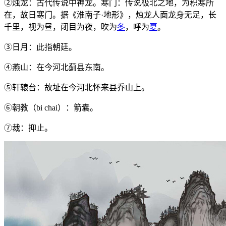
②烛龙：古代传说中神龙。寒门：传说极北之地，为积寒所
在，故日寒门。据《淮南子·地形》，烛龙人面龙身无足，长
千里，视为昼，闭目为夜，吹为
冬
，呼为
夏
。
③日月：此指朝廷。
④燕山：在今河北蓟县东南。
⑤轩辕台：故址在今河北怀来县乔山上。
⑥朝教（bi chai）：箭囊。
⑦裁：抑止。