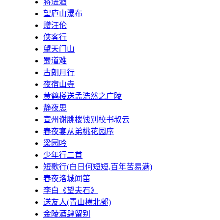
将进酒
望庐山瀑布
赠汪伦
侠客行
望天门山
蜀道难
古朗月行
夜宿山寺
黄鹤楼送孟浩然之广陵
静夜思
宣州谢脁楼饯别校书叔云
春夜宴从弟桃花园序
梁园吟
少年行二首
短歌行(白日何短短,百年苦易满)
春夜洛城闻笛
李白《望夫石》
送友人(青山横北郭)
金陵酒肆留别