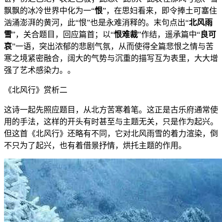
飘飘的冰冷世界中化为一“
恨
”，在思妇看来，即令捧土可塞住
汹涌澎湃的黄河，此“恨”也是永难消释的。末句点出“
北风雨
雪
”，关合题目，回应篇首；以“
恨难裁
”作结，遥承篇中“
良可
哀
”一语，突出浓郁的悲剧气氛，从而使得全篇悲恨之情与苦
寒之境紧密融合，阔大的气势与沉重的描写互为表里，大大增
强了艺术感染力。。
《北风行》赏析二
这诗一起先照应题目，从北方苦寒着笔。这正是古乐府通常使
用的手法，这样的开头有时甚至与主题无关，只是作为起兴。
但这首《北风行》还略有不同，它对北风雨雪的着力渲染，倒
不只为了起兴，也有着借景抒情，烘托主题的作用。