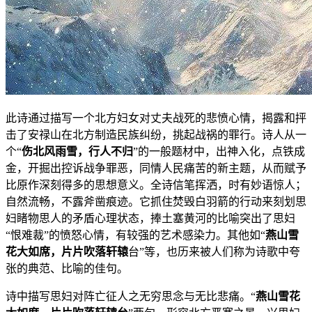
此诗通过描写一个北方妇女对丈夫战死的悲愤心情，揭露和抨
击了安禄山在北方制造民族纠纷，挑起战祸的罪行。诗人从一
个“
伤北风雨雪，行人不归
”的一般题材中，出神入化，点铁成
金，开掘出控诉战争罪恶，同情人民痛苦的新主题，从而赋予
比原作深刻得多的思想意义。全诗信笔挥洒，时有妙语惊人；
自然流畅，不露斧凿痕迹。它抓住焚毁白羽箭的行动来刻划思
妇睹物思人的矛盾心理状态，捧土塞黄河的比喻突出了思妇
“恨难裁”的愤怒心情，有较强的艺术感染力。其他如“
燕山雪
花大如席，片片吹落轩辕
台”等，也历来被人们称为诗歌中夸
张的典范、比喻的佳句。
诗中描写思妇对阵亡征人之无穷思念与无比悲痛。“
燕山雪花