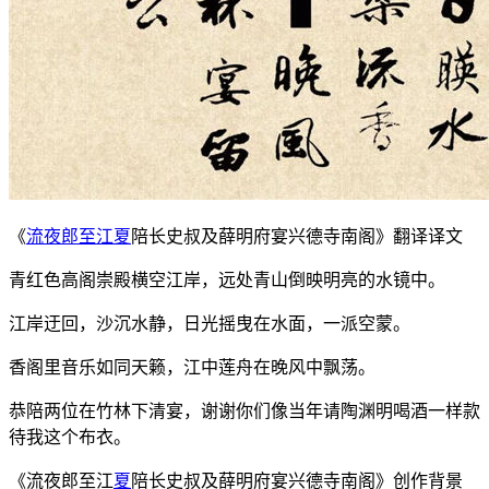
《
流夜郎至江夏
陪长史叔及薛明府宴兴德寺南阁》翻译译文
青红色高阁崇殿横空江岸，远处青山倒映明亮的水镜中。
江岸迂回，沙沉水静，日光摇曳在水面，一派空蒙。
香阁里音乐如同天籁，江中莲舟在晚风中飘荡。
恭陪两位在竹林下清宴，谢谢你们像当年请陶渊明喝酒一样款
待我这个布衣。
《流夜郎至江
夏
陪长史叔及薛明府宴兴德寺南阁》创作背景