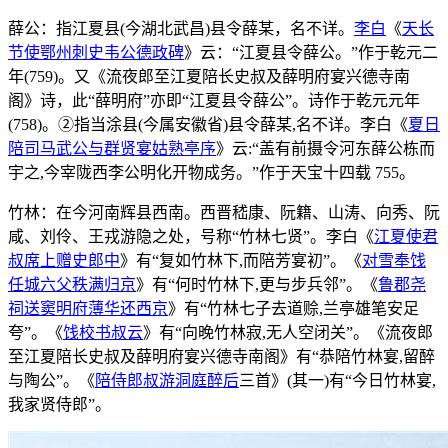
薛公：指江夏县(今湖北武昌)县令薛某，名不详。
李白
《
天长
节使鄂州刺史韦公德政碑
》云：“江夏县令薛公。”作于乾元二
年(759)。又《流夜郎至江夏陪长史叔及薛明府宴兴德寺南
阁》诗，此“薛明府”亦即“江夏县令薛公”。诗作于乾元元年
(758)。②指当涂县(今属安徽省)县令薛某,名不详。李白《
夏日
陪司马武公与群贤宴姑熟亭序
》云:“盖有前摄令河东薛公栋而
宇之,今宰陇西李公明化开物成务。”作于天宝十四载 755。
竹林：在今河南辉县西南。西晋嵇康、阮籍、山涛、向秀、阮
咸、刘伶、王戎游隐之处，号称“竹林七贤”。李白《
江夏使君
叔席上赠史郎中
》有“复如竹林下,而陪芳宴初”。《
对雪奉饯
任城六父秩满归京
》有“何时竹林下,更与步兵邻”。《
鲁郡尧
祠送窦明府薄华还西京
》有“竹林七子去道赊,兰亭雄笔安足
夸”。《
饯校书叔云
》有“向晚竹林寂,无人空闭关”。《流夜郎
至江夏陪长史叔及薛明府宴兴德寺南阁》有“恭陪竹林宴,留醉
与陶公”。《
陪侍郎叔游洞庭醉后
三首》(其一)有“今日竹林宴,
我家贤侍郎”。