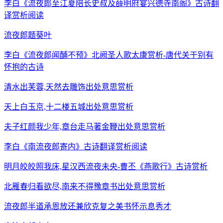
李白《流夜郎至江夏陪长史叔及薛明府宴兴德寺南阁》古诗翻
译赏析阅读
流夜郎题葵叶
李白《流夜郎闻酺不预》北阙圣人歌太康赏析-唐代关于别有
怀抱的古诗
清水出芙蓉,天然去雕饰出处意思赏析
天上白玉京,十二楼五城出处意思赏析
夫子红颜我少年,章台走马著金鞭出处意思赏析
李白《南流夜郎寄内》古诗翻译赏析阅读
明月皎皎照我床,星汉西流夜未央-曹丕《燕歌行》古诗赏析
北雁春归看欲尽,南来不得豫章书出处意思赏析
流夜郎半道承恩放还兼欣克复之美书怀示息秀才