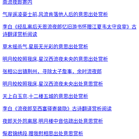
南流夜郎寄内
气岸遥凌豪士前,风流肯落他人后的意思出处赏析
李白《经乱离后天恩流夜郎忆旧游书怀赠江夏韦太守良宰》古
诗翻译赏析阅读
草木摇杀气,星辰无光彩的意思出处赏析
明月皎皎照我床,星汉西流夜未央的意思出处赏析
张相公出镇荆州，寻除太子詹事，余时流夜郎
明月皎皎照我床,星汉西流夜未央出处意思赏析
天上白玉京,十二楼五城的意思出处赏析
李白《流夜郎至西塞驿寄裴隐》古诗翻译赏析阅读
夜郎天外怨离居,明月楼中音信疏出处意思赏析
惭君锦绣段,赠我慰相思出处意思赏析