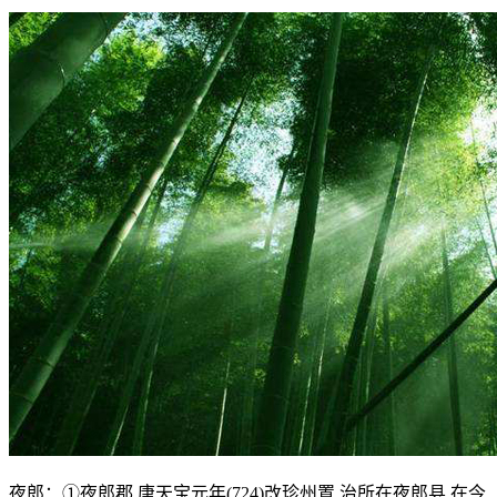
夜郎：①夜郎郡,唐天宝元年(724)改珍州置,治所在夜郎县,在今