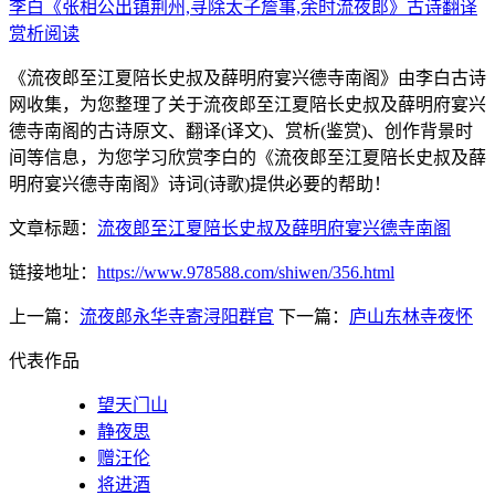
李白《张相公出镇荆州,寻除太子詹事,余时流夜郎》古诗翻译
赏析阅读
《流夜郎至江夏陪长史叔及薛明府宴兴德寺南阁》由李白古诗
网收集，为您整理了关于流夜郎至江夏陪长史叔及薛明府宴兴
德寺南阁的古诗原文、翻译(译文)、赏析(鉴赏)、创作背景时
间等信息，为您学习欣赏李白的《流夜郎至江夏陪长史叔及薛
明府宴兴德寺南阁》诗词(诗歌)提供必要的帮助！
文章标题：
流夜郎至江夏陪长史叔及薛明府宴兴德寺南阁
链接地址：
https://www.978588.com/shiwen/356.html
上一篇：
流夜郎永华寺寄浔阳群官
下一篇：
庐山东林寺夜怀
代表作品
望天门山
静夜思
赠汪伦
将进酒