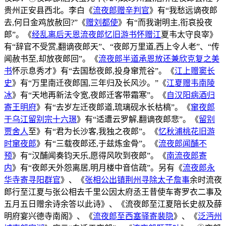
贵州正安县西北。李白《
流夜郎赠辛判官
》有“我愁远谪夜郎
去,何日金鸡放赦回?”《
赠刘都使
》有“而我谢明主,衔哀投夜
郎”。《
经乱离后天恩流夜郎忆旧游书怀赠江
夏韦太守良宰》
有“辞官不受赏,翻谪夜郎天”、“夜郎万里道,西上令人老”、“传
闻赦书至,却放夜郎回”。《
流夜郎半道承恩放还兼欣克复之美
书
怀示息秀才》有“去国愁夜郎,投身窜荒谷”。《
江上赠窦长
史
》有“万里南迁夜郎国,三年归及长风沙。”《
江夏赠韦南陵
冰
》有“天地再新法令宽,夜郎迁客带霜寒”。《
自汉阳病酒归
寄王明府
》有“去岁左迁夜郎道,琉璃砚水长枯槁”。《
窜夜郎
于乌江留别宗十六璟
》有“适遭云罗解,翻谪夜郎悲”。《
留别
贾舍人
至》有“君为长沙客,我独之夜郎”。《
忆秋浦桃花旧游
时窜夜郎
》有“三载夜郎还,于兹炼金骨”。《
流夜郎闻酺不
预
》有“汉酺闻奏钧天乐,愿得风吹到夜郎”。《
南流夜郎寄
内
》有“夜郎天外怨离居,明月楼中音信疏”。另有《
流夜郎永
华寺寄寻阳群官
》、《
张相公出镇荆州寻除太子詹事
余时流夜
郎行至江夏与张公相去千里公因太府丞王昔使车寄罗衣二事及
五月五日赠余诗余答以此诗》、《流夜郎至江夏陪长史叔及薛
明府宴兴德寺南阁》、《
流夜郎至西塞驿寄裴隐
》、《
泛沔州