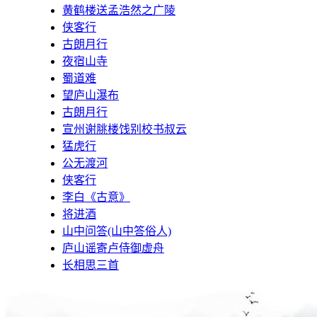
黄鹤楼送孟浩然之广陵
侠客行
古朗月行
夜宿山寺
蜀道难
望庐山瀑布
古朗月行
宣州谢脁楼饯别校书叔云
猛虎行
公无渡河
侠客行
李白《古意》
将进酒
山中问答(山中答俗人)
庐山谣寄卢侍御虚舟
长相思三首