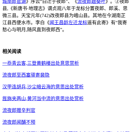
城南郎官湖
》序云“白迁于夜郎”、《
流夜郎题葵叶
》。②夜郎
县,《新唐书·地理志》谓贞观八年于龙标分置夜郎、郎溪、思
微三县。天宝元年(742)改夜郎县为峨山县。其地在今湖南芷
江县西便水市。李白《
闻王昌龄左迁龙标
遥有此寄》有“我寄
愁心与明月,随风直到夜郎西”。
相关阅读
一忝青云客,三登黄鹤楼出处意思赏析
流夜郎至西塞驿寄裴隐
汉甲连胡兵,沙尘暗云海的意思出处赏析
旌旆夹两山,黄河当中流的意思出处赏析
流夜郎赠辛判官
流夜郎闻酺不预