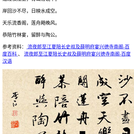
岸回沙不尽，日映水成空。
天乐流香阁，莲舟飏晚风。
恭陪竹林宴，留醉与陶公。
参考资料：
流夜郎至江夏陪长史叔及薛明府宴兴德寺南阁-百
度百科
、
流夜郎至江夏陪长史叔及薛明府宴兴德寺南阁-百度
汉语