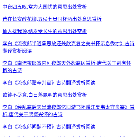
中夜四五叹,常为大国忧的意思出处赏析
昔在长安醉花柳,五侯七贵同杯酒出处意思赏析
仙人抚我顶,结发受长生的意思出处赏析
李白《流夜郎半道承恩放还兼欣克复之美书怀示息秀才》古诗
翻译赏析阅读
李白《南流夜郎寄内》夜郎天外怨离居赏析-唐代关于别有怀
抱的古诗
李白《流夜郎赠辛判官》古诗翻译赏析阅读
歌钟不尽意,白日落昆明的意思出处赏析
李白《经乱离后天恩流夜郎忆旧游书怀赠江夏韦太守良宰》赏
析-唐代关于感慨兴怀的古诗
李白《流夜郎闻酺不预》古诗翻译赏析阅读