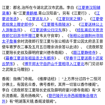
江夏：郡名,治所在今湖北武汉市武昌。李白《
江夏寄汉阳辅
录事
》有“江夏
黄鹤楼
,青山汉阳县”。另有《江夏行》、《
江
夏送张丞
》、《
江夏送友人
》、《
江夏别宋之悌
》、《
江夏使
君叔席上赠史郎中
》、《
江夏赠韦南陵冰
》、《
江夏送林公上
人游衡岳序
》、《
江夏送倩公归汉东
序》、《
经乱离后天恩流
夜郎忆旧游书怀赠江
夏韦太守良宰》、《
张相公出镇荆州寻除
太子詹事
余时流夜郎行至江夏与张公相去千里公因太府丞王昔
使车寄罗衣二事及五月五日赠余诗余答以此诗》、《流夜郎至
江夏陪长史叔及薛明府宴兴德寺南阁》、《
题江夏静修寺
》、
《
暮春江夏送张祖监丞之东都序
》、《
早春于江夏送蔡十还家
云梦序
》、《
博平郑太守自庐山千里相寻入江夏北
市门见访却
之武陵立马赠别》。
香阁：指佛门寺阁。《维摩诘经》：“上方界分过四十二恒河
沙佛土，有国名众香，佛号香积，其界一切皆以香作楼阁”。
李白《流夜郎至江夏陪长史叔及薛明府宴兴德寺南阁》有“天
乐流香阁，莲舟扬晚风”。《
登巴陵开元寺西阁赠衡岳僧方
外
》有“明湖落天镜,香阁凌银阙”。