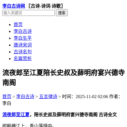
李白古诗网
〖古诗-诗词-诗歌〗
首页
李白古诗
李白生平
唐诗宋词
古诗名句
名篇赏析
流夜郎至江夏陪长史叔及薛明府宴兴德寺
南阁
首页
>
李白古诗
>
五言律诗
>
时间：2025-11-02 02:06
作者：
李白
流夜郎至江夏
，陪长史叔及薛明府宴兴德寺南阁 古诗全文
绀殿横江上，青山落镜中。