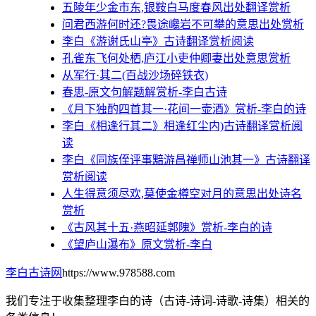
五陵年少金市东,银鞍白马度春风出处翻译赏析
问君西游何时还?畏途巉岩不可攀的意思出处赏析
李白《游谢氏山亭》古诗翻译赏析阅读
孔雀东飞何处栖,庐江小吏仲卿妻出处意思赏析
从军行·其二(百战沙场碎铁衣)
春思-原文句解题解赏析-李白古诗
《月下独酌四首其一·花间一壶酒》赏析-李白的诗
李白《相逢行其二》相逢红尘内)古诗翻译赏析阅
读
李白《同族侄评事黯游昌禅师山池其一》古诗翻译
赏析阅读
人生得意须尽欢,莫使金樽空对月的意思出处诗名
赏析
《古风其十五·燕昭延郭隗》赏析-李白的诗
《望庐山瀑布》原文赏析-李白
李白古诗网
https://www.978588.com
我们专注于收集整理李白的诗（古诗-诗词-诗歌-诗集）相关的