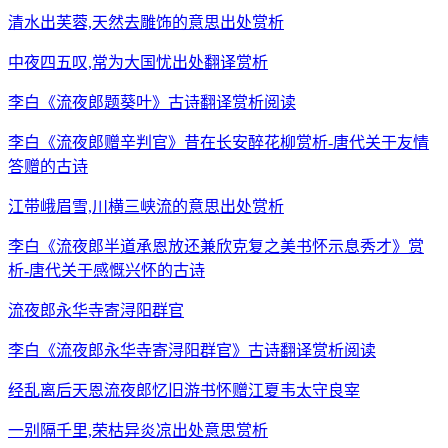
清水出芙蓉,天然去雕饰的意思出处赏析
中夜四五叹,常为大国忧出处翻译赏析
李白《流夜郎题葵叶》古诗翻译赏析阅读
李白《流夜郎赠辛判官》昔在长安醉花柳赏析-唐代关于友情
答赠的古诗
江带峨眉雪,川横三峡流的意思出处赏析
李白《流夜郎半道承恩放还兼欣克复之美书怀示息秀才》赏
析-唐代关于感慨兴怀的古诗
流夜郎永华寺寄浔阳群官
李白《流夜郎永华寺寄浔阳群官》古诗翻译赏析阅读
经乱离后天恩流夜郎忆旧游书怀赠江夏韦太守良宰
一别隔千里,荣枯异炎凉出处意思赏析