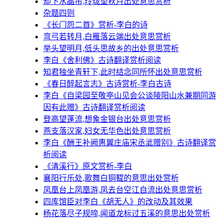
却下水晶帘,玲珑望秋月出处意思赏析
杂题四则
《长门怨二首》赏析-李白的诗
弯弓若转月,白雁落云端出处意思赏析
举头望明月,低头思故乡的出处意思赏析
李白《舍利佛》古诗翻译赏析阅读
知君独坐青轩下,此时结念同所怀出处意思赏析
《春日醉起言志》古诗赏析-李白古诗
李白《自梁园至敬亭山见会公谈陵阳山水兼期同游
因有此赠》古诗翻译赏析阅读
登高望蓬流,想象金银台出处意思赏析
燕支落汉家,妇女无华色出处意思赏析
李白《酬王补阙惠翼庄庙宋丞泚赠别》古诗翻译赏
析阅读
《清溪行》原文赏析-李白
襄阳行乐处,歌舞白铜鞮的意思出处赏析
凤凰台上凤凰游,凤去台空江自流出处意思赏析
四库馆臣对李白《胡无人》的改动及其效果
杨花落尽子规啼,闻道龙标过五溪的意思出处赏析