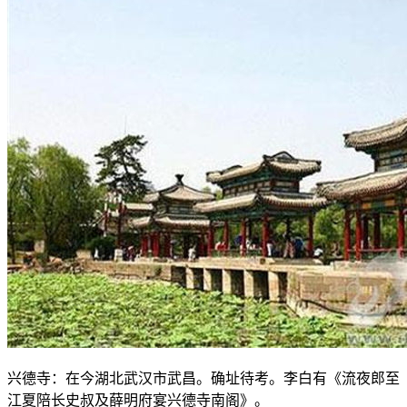
兴德寺：在今湖北武汉市武昌。确址待考。李白有《流夜郎至
江夏陪长史叔及薛明府宴兴德寺南阁》。