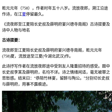
乾元元年（758），作者时年五十八岁。流放夜郎，溯江沿途
作诗，在江
夏
停留最久。
《流夜郎至江夏陪长史叔及薛明府宴兴德寺南阁》古诗提要及
诗中人物与地名
古诗提要：
流夜郎至江夏陪长史叔及薛明府宴兴德寺南阁，乾元元年
(758)夏，流放途至江夏(今湖北武汉)作。
此诗抒写作者在流放夜郎途中受到友人隆重招待的感受。题中
长史叔李某及薛明府，名均不详。诗之情绪闲适，毫无被罪之
悲愁感。结末曰：“恭陪竹林宴，留醉与陶公。”分别切长史叔
与薛明府，用事不露痕迹。