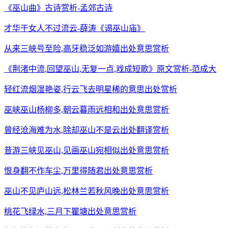
《巫山曲》古诗赏析-孟郊古诗
才华于女人不过流云-薛涛《谒巫山庙》
从来三峡号至险,高牙稳泛如游嬉出处意思赏析
《荆渚中流,回望巫山,无复一点,戏成短歌》原文赏析-范成大
轻红流烟湿艳姿,行云飞去明星稀的意思出处赏析
巫峡巫山杨柳多,朝云暮雨远相和出处意思赏析
曾经沧海难为水,除却巫山不是云出处翻译赏析
昔游三峡见巫山,见画巫山宛相似出处意思赏析
恨身翻不作车尘,万里得随君出处意思赏析
巫山不见庐山远,松林兰若秋风晚出处意思赏析
桃花飞绿水,三月下瞿塘出处意思赏析