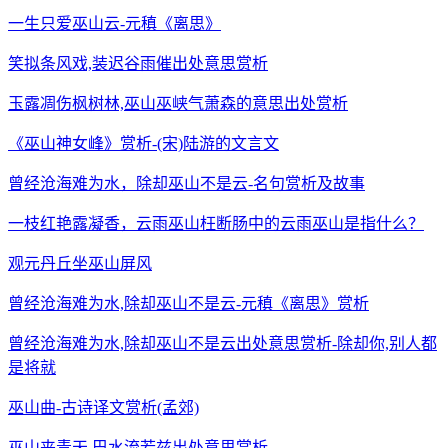
一生只爱巫山云-元稹《离思》
笑拟条风戏,装迟谷雨催出处意思赏析
玉露凋伤枫树林,巫山巫峡气萧森的意思出处赏析
《巫山神女峰》赏析-(宋)陆游的文言文
曾经沧海难为水，除却巫山不是云-名句赏析及故事
一枝红艳露凝香，云雨巫山枉断肠中的云雨巫山是指什么？
观元丹丘坐巫山屏风
曾经沧海难为水,除却巫山不是云-元稹《离思》赏析
曾经沧海难为水,除却巫山不是云出处意思赏析-除却你,别人都
是将就
巫山曲-古诗译文赏析(孟郊)
巫山夹青天,巴水流若兹出处意思赏析