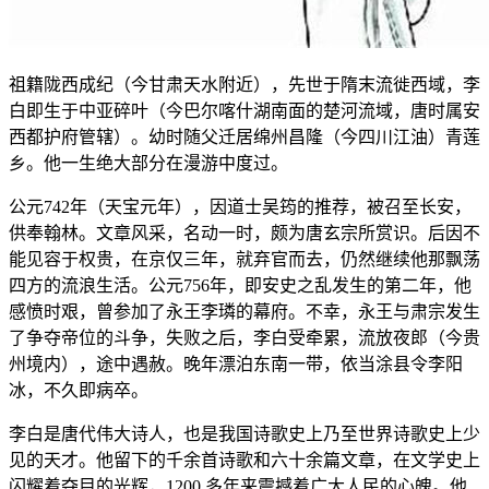
祖籍陇西成纪（今甘肃天水附近），先世于隋末流徙西域，李
白即生于中亚碎叶（今巴尔喀什湖南面的楚河流域，唐时属安
西都护府管辖）。幼时随父迁居绵州昌隆（今四川江油）青莲
乡。他一生绝大部分在漫游中度过。
公元742年（天宝元年），因道士吴筠的推荐，被召至长安，
供奉翰林。文章风采，名动一时，颇为唐玄宗所赏识。后因不
能见容于权贵，在京仅三年，就弃官而去，仍然继续他那飘荡
四方的流浪生活。公元756年，即安史之乱发生的第二年，他
感愤时艰，曾参加了永王李璘的幕府。不幸，永王与肃宗发生
了争夺帝位的斗争，失败之后，李白受牵累，流放夜郎（今贵
州境内），途中遇赦。晚年漂泊东南一带，依当涂县令李阳
冰，不久即病卒。
李白是唐代伟大诗人，也是我国诗歌史上乃至世界诗歌史上少
见的天才。他留下的千余首诗歌和六十余篇文章，在文学史上
闪耀着夺目的光辉，1200 多年来震撼着广大人民的心魄。他