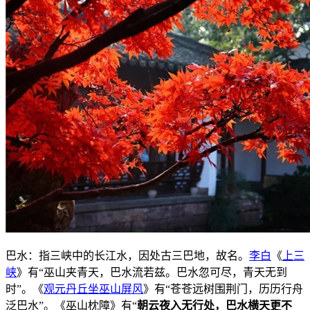
巴水：指三峡中的长江水，因处古三巴地，故名。
李白
《
上三
峡
》有“巫山夹青天，巴水流若兹。巴水忽可尽，青天无到
时”。《
观元丹丘坐巫山屏风
》有“苍苍远树围荆门，历历行舟
泛巴水”。《巫山枕障》有“
朝云夜入无行处，巴水横天更不