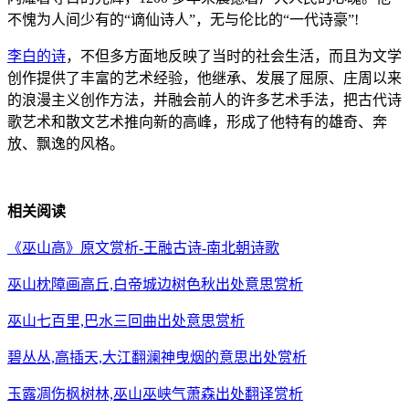
不愧为人间少有的“谪仙诗人”，无与伦比的“一代诗豪”!
李白的诗
，不但多方面地反映了当时的社会生活，而且为文学
创作提供了丰富的艺术经验，他继承、发展了屈原、庄周以来
的浪漫主义创作方法，并融会前人的许多艺术手法，把古代诗
歌艺术和散文艺术推向新的高峰，形成了他特有的雄奇、奔
放、飘逸的风格。
相关阅读
《巫山高》原文赏析-王融古诗-南北朝诗歌
巫山枕障画高丘,白帝城边树色秋出处意思赏析
巫山七百里,巴水三回曲出处意思赏析
碧丛丛,高插天,大江翻澜神曳烟的意思出处赏析
玉露凋伤枫树林,巫山巫峡气萧森出处翻译赏析