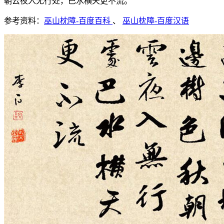
朝云夜入无行处，巴水横天更不流。
参考资料：
巫山枕障-百度百科
、
巫山枕障-百度汉语