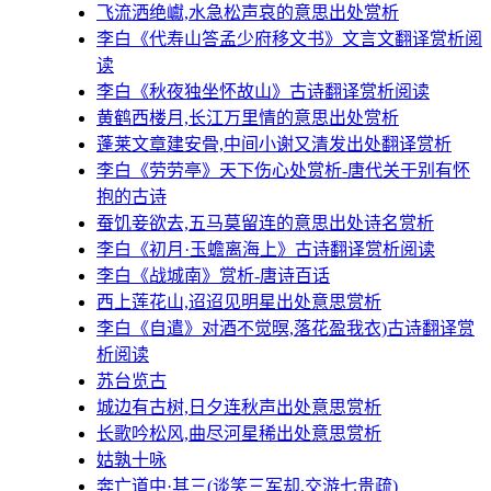
飞流洒绝巘,水急松声哀的意思出处赏析
李白《代寿山答孟少府移文书》文言文翻译赏析阅
读
李白《秋夜独坐怀故山》古诗翻译赏析阅读
黄鹤西楼月,长江万里情的意思出处赏析
蓬莱文章建安骨,中间小谢又清发出处翻译赏析
李白《劳劳亭》天下伤心处赏析-唐代关于别有怀
抱的古诗
蚕饥妾欲去,五马莫留连的意思出处诗名赏析
李白《初月·玉蟾离海上》古诗翻译赏析阅读
李白《战城南》赏析-唐诗百话
西上莲花山,迢迢见明星出处意思赏析
李白《自遣》对酒不觉暝,落花盈我衣)古诗翻译赏
析阅读
苏台览古
城边有古树,日夕连秋声出处意思赏析
长歌吟松风,曲尽河星稀出处意思赏析
姑孰十咏
奔亡道中·其三(谈笑三军却,交游七贵疏)