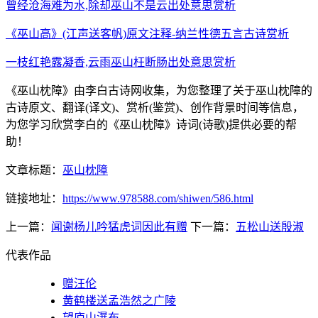
曾经沧海难为水,除却巫山不是云出处意思赏析
《巫山高》(江声送客帆)原文注释-纳兰性德五言古诗赏析
一枝红艳露凝香,云雨巫山枉断肠出处意思赏析
《巫山枕障》由李白古诗网收集，为您整理了关于巫山枕障的
古诗原文、翻译(译文)、赏析(鉴赏)、创作背景时间等信息，
为您学习欣赏李白的《巫山枕障》诗词(诗歌)提供必要的帮
助！
文章标题：
巫山枕障
链接地址：
https://www.978588.com/shiwen/586.html
上一篇：
闻谢杨儿吟猛虎词因此有赠
下一篇：
五松山送殷淑
代表作品
赠汪伦
黄鹤楼送孟浩然之广陵
望庐山瀑布