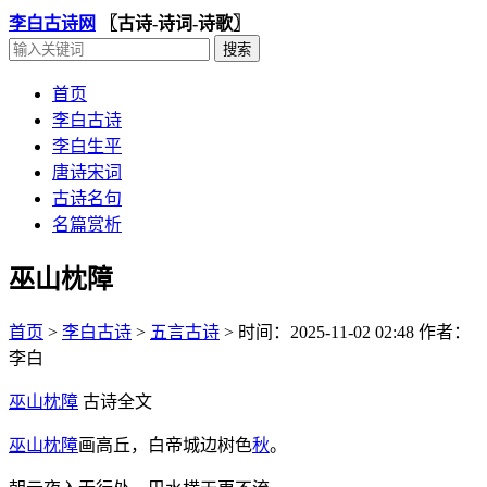
李白古诗网
〖古诗-诗词-诗歌〗
首页
李白古诗
李白生平
唐诗宋词
古诗名句
名篇赏析
巫山枕障
首页
>
李白古诗
>
五言古诗
>
时间：2025-11-02 02:48
作者：
李白
巫山枕障
古诗全文
巫山枕障
画高丘，白帝城边树色
秋
。