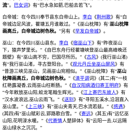
流
”。
巴女词
》有“巴水急如箭,巴船去若飞”。
白帝城：在今四川奉节县东白帝山上。
李白
《
荆州歌
》有“白
帝城边足风波，瞿塘五月谁敢过。”《巫山枕障》有‘
巫山枕障
画高丘，白帝城边树色秋。
”另有《
早发白帝城
》。
巫山：在今四川巫山县东。
李白
《
宿巫山下
》有“昨夜巫山
下，猿声梦里长。”《自巴东舟行经瞿塘峡登巫山最高峰晚还
题壁》有“巫山高不穷，巴国尽所历。”《
古风
》(我行巫山渚)
有“我行巫山渚，寻古登阳台。”《
观元丹丘坐巫山屏风
》有
“昔游三峡见巫山，见画巫山宛相似。”《巫山枕障》有“
巫山
枕障画高丘，白帝城边树色秋。
”《
清平调
词》(其二)有“一枝
红艳露凝香,云雨巫山枉断肠。”《
自汉阳病酒归寄王明府
》有
“今年敕放巫山阳,蛟龙笔翰生辉光。”《
江上寄巴东故人
》有
“汉水波浪远,巫山云雨飞。”《
送别
》有“寻阳五溪水,沿洄直入
巫山里。”《
上三峡
》有“巫山夹青天,巴水流若兹。”《
感遇
》
(其四)有“巫山赋彩云,郢路歌白雪。”《
寄远
》(其五)有“远忆巫
山阳,花明渌水暖。”《
代寄情
人楚辞体》有“云阳一去,以远隔
巫山绿水之沉沉。”