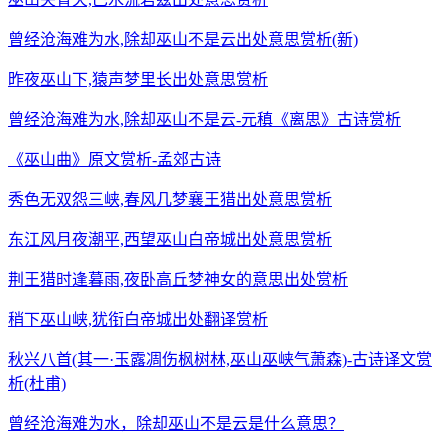
曾经沧海难为水,除却巫山不是云出处意思赏析(新)
昨夜巫山下,猿声梦里长出处意思赏析
曾经沧海难为水,除却巫山不是云-元稹《离思》古诗赏析
《巫山曲》原文赏析-孟郊古诗
秀色无双怨三峡,春风几梦襄王猎出处意思赏析
东江风月夜潮平,西望巫山白帝城出处意思赏析
荆王猎时逢暮雨,夜卧高丘梦神女的意思出处赏析
稍下巫山峡,犹衔白帝城出处翻译赏析
秋兴八首(其一·玉露凋伤枫树林,巫山巫峡气萧森)-古诗译文赏
析(杜甫)
曾经沧海难为水，除却巫山不是云是什么意思？