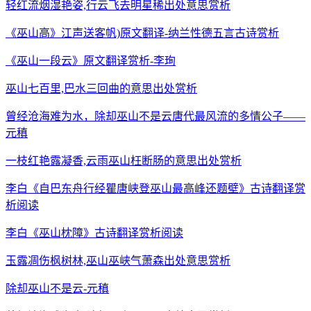
轻红流烟湿艳姿,行云飞去明星稀出处意思赏析
《巫山高》江声送客帆)原文翻译-纳兰性德五言古诗赏析
《巫山一段云》原文翻译赏析-李珣
巫山七百里,巴水三回曲的意思出处赏析
曾经沧海难为水，除却巫山不是云唐代最风流的多情公子——
元稹
一枝红艳露凝香,云雨巫山枉断肠的意思出处赏析
李白《自巴东舟行经瞿唐峡登巫山最高峰还题壁》古诗翻译赏
析阅读
李白《巫山枕障》古诗翻译赏析阅读
玉露凋伤枫树林,巫山巫峡气萧森出处意思赏析
除却巫山不是云-元稹