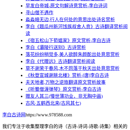
早发白帝城-原文句解诗意赏析-李白诗词
寻山僧不遇作
淼淼暗无边,行人在何处的意思出处诗名赏析
李白《题瓜州新河饯族叔舍人贲》古诗翻译赏析阅
读
《宿五松山下荀媪家》原文赏析-李白古诗
李白《灞陵行送别》古诗赏析
落花纷纷稍觉多,美人欲醉朱颜酡出处意思赏析
李白《代赠远》古诗翻译赏析阅读
草不谢荣于春风,木不怨落于秋天出处意思赏析
《秋登宣城谢脁北楼》赏析-[唐]李白古诗
夫天地者,万物之逆旅翻译原文赏析故事
《听蜀僧瀎弹琴》原文赏析-李白古诗
赠友人其三(慢世薄功业，非无胸中画)
古风·五鹤西北来(古风其七)
李白古诗网
https://www.978588.com
我们专注于收集整理李白的诗（古诗-诗词-诗歌-诗集）相关的