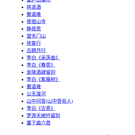
将进酒
蜀道难
夜宿山寺
静夜思
望天门山
侠客行
古朗月行
李白《采莲曲》
李白《春思》
金陵酒肆留别
李白《紫藤树》
蜀道难
公无渡河
山中问答(山中答俗人)
李白《古意》
梦游天姥吟留别
塞下曲六首