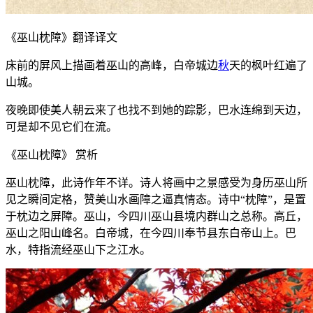
《巫山枕障》翻译译文
床前的屏风上描画着巫山的高峰，白帝城边
秋
天的枫叶红遍了
山城。
夜晚即使美人朝云来了也找不到她的踪影，巴水连绵到天边，
可是却不见它们在流。
《巫山枕障》 赏析
巫山枕障，此诗作年不详。诗人将画中之景感受为身历巫山所
见之瞬间定格，赞美山水画障之逼真情态。诗中“枕障”，是置
于枕边之屏障。巫山，今四川巫山县境内群山之总称。高丘，
巫山之阳山峰名。白帝城，在今四川奉节县东白帝山上。巴
水，特指流经巫山下之江水。