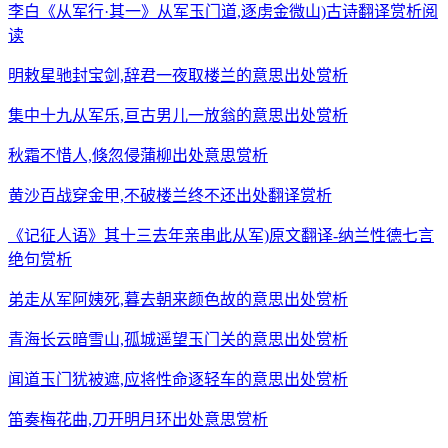
李白《从军行·其一》从军玉门道,逐虏金微山)古诗翻译赏析阅
读
明敕星驰封宝剑,辞君一夜取楼兰的意思出处赏析
集中十九从军乐,亘古男儿一放翁的意思出处赏析
秋霜不惜人,倏忽侵蒲柳出处意思赏析
黄沙百战穿金甲,不破楼兰终不还出处翻译赏析
《记征人语》其十三去年亲串此从军)原文翻译-纳兰性德七言
绝句赏析
弟走从军阿姨死,暮去朝来颜色故的意思出处赏析
青海长云暗雪山,孤城遥望玉门关的意思出处赏析
闻道玉门犹被遮,应将性命逐轻车的意思出处赏析
笛奏梅花曲,刀开明月环出处意思赏析