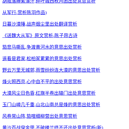
胡瓶落膊紫薄汗,碎叶城西秋月团出处意思赏析
从军行-赏析陈羽作品)
日暮沙漠陲,战声烟尘里出处翻译赏析
《送魏大从军》原文赏析-陈子昂古诗
笳悲马嘶乱,争渡黄河水的意思出处赏析
遥看是君家,松柏冢累累的意思出处赏析
野云万里无城郭,雨雪纷纷连大漠的意思出处赏析
烽火照西京,心中自不平的出处意思赏析
大漠风尘日色昏,红旗半卷出辕门出处意思赏析
玉门山嶂几千重,山北山南总是烽的意思出处赏析
风卷常山阵,笳喧细柳营出处意思赏析
黄沙百战穿金甲,不破楼兰终不还出处意思赏析(新)