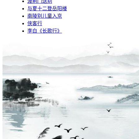
渡荆门送别
与夏十二登岳阳楼
南陵别儿童入京
侠客行
李白《长歌行》