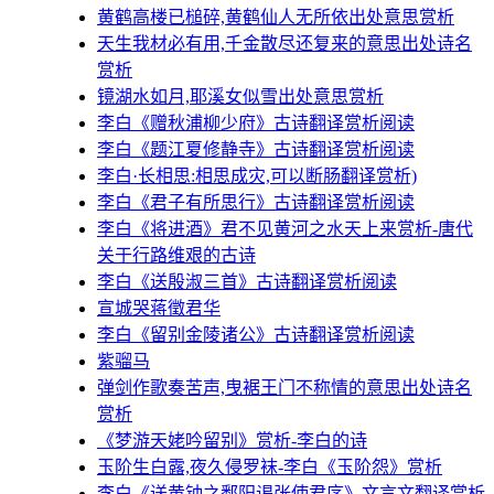
黄鹤高楼已槌碎,黄鹤仙人无所依出处意思赏析
天生我材必有用,千金散尽还复来的意思出处诗名
赏析
镜湖水如月,耶溪女似雪出处意思赏析
李白《赠秋浦柳少府》古诗翻译赏析阅读
李白《题江夏修静寺》古诗翻译赏析阅读
李白·长相思:相思成灾,可以断肠翻译赏析)
李白《君子有所思行》古诗翻译赏析阅读
李白《将进酒》君不见黄河之水天上来赏析-唐代
关于行路维艰的古诗
李白《送殷淑三首》古诗翻译赏析阅读
宣城哭蒋徵君华
李白《留别金陵诸公》古诗翻译赏析阅读
紫骝马
弹剑作歌奏苦声,曳裾王门不称情的意思出处诗名
赏析
《梦游天姥吟留别》赏析-李白的诗
玉阶生白露,夜久侵罗袜-李白《玉阶怨》赏析
李白《送黄钟之鄱阳谒张使君序》文言文翻译赏析