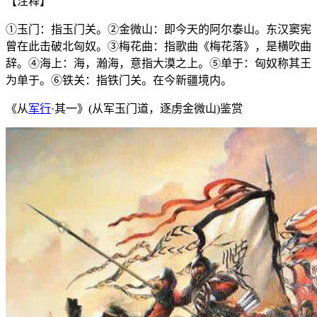
【注释】
①玉门：指玉门关。②金微山：即今天的阿尔泰山。东汉窦宪
曾在此击破北匈奴。③梅花曲：指歌曲《梅花落》，是横吹曲
辞。④海上：海，瀚海，意指大漠之上。⑤单于：匈奴称其王
为单于。⑥铁关：指铁门关。在今新疆境内。
《从
军行
·其一》(从军玉门道，逐虏金微山)鉴赏