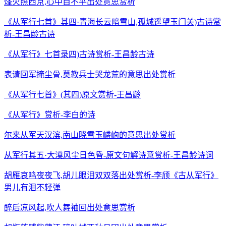
烽火照西京,心中自不平出处意思赏析
《从军行七首》其四·青海长云暗雪山,孤城遥望玉门关)古诗赏
析-王昌龄古诗
《从军行》七首录四)古诗赏析-王昌龄古诗
表请回军掩尘骨,莫教兵士哭龙荒的意思出处赏析
《从军行七首》(其四)原文赏析-王昌龄
《从军行》赏析-李白的诗
尔来从军天汉滨,南山晓雪玉嶙峋的意思出处赏析
从军行其五·大漠风尘日色昏-原文句解诗意赏析-王昌龄诗词
胡雁哀鸣夜夜飞,胡儿眼泪双双落出处赏析-李颀《古从军行》
男儿有泪不轻弹
醉后凉风起,吹人舞袖回出处意思赏析