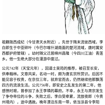
祖籍陇西成纪（今甘肃天水附近），先世于隋末流徙西域，李
白即生于中亚碎叶（今巴尔喀什湖南面的楚河流域，唐时属安
西都护府管辖）。幼时随父迁居绵州昌隆（今四川江油）青莲
乡。他一生绝大部分在漫游中度过。
公元742年（天宝元年），因道士吴筠的推荐，被召至长安，
供奉翰林。文章风采，名动一时，颇为唐玄宗所赏识。后因不
能见容于权贵，在京仅三年，就弃官而去，仍然继续他那飘荡
四方的流浪生活。公元756年，即安史之乱发生的第二年，他
感愤时艰，曾参加了永王李璘的幕府。不幸，永王与肃宗发生
了争夺帝位的斗争，失败之后，李白受牵累，流放夜郎（今贵
州境内），途中遇赦。晚年漂泊东南一带，依当涂县令李阳