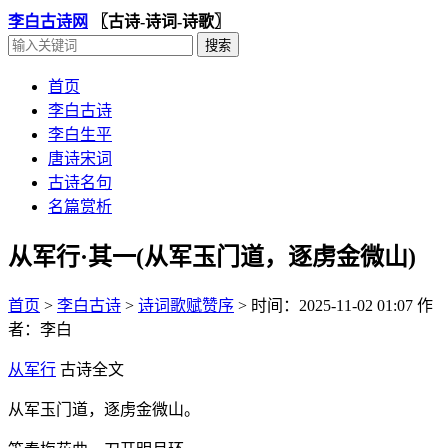
李白古诗网
〖古诗-诗词-诗歌〗
首页
李白古诗
李白生平
唐诗宋词
古诗名句
名篇赏析
从军行·其一(从军玉门道，逐虏金微山)
首页
>
李白古诗
>
诗词歌赋赞序
>
时间：2025-11-02 01:07
作
者：李白
从军行
古诗全文
从军玉门道，逐虏金微山。