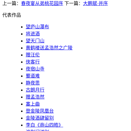
上一篇：
春夜宴从弟桃花园序
下一篇：
大鹏赋·并序
代表作品
望庐山瀑布
将进酒
望天门山
黄鹤楼送孟浩然之广陵
赠汪伦
侠客行
夜宿山寺
蜀道难
静夜思
古朗月行
赠孟浩然
塞上曲
登金陵凤凰台
金陵酒肆留别
李白《商山四皓》