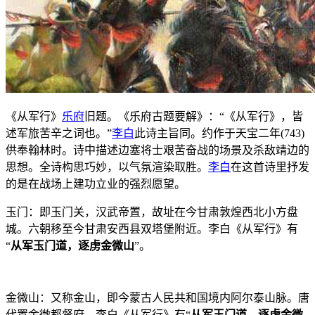
《从军行》
乐府
旧题。《乐府古题要解》：“《从军行》，皆
述军旅苦辛之词也。”
李白
此诗主旨同。约作于天宝二年(743)
供奉翰林时。诗中描述边塞将士艰苦奋战的场景及杀敌靖边的
思想。全诗构思巧妙，以气氛渲染取胜。
李白
在这首诗里抒发
的是在战场上建功立业的强烈愿望。
玉门：即玉门关，汉武帝置，故址在今甘肃敦煌西北小方盘
城。六朝移至今甘肃安西县双塔堡附近。李白《从军行》有
“
从军玉门道，逐虏金微山
”。
金微山：又称金山，即今蒙古人民共和国境内阿尔泰山脉。唐
代置金微都督府。李白《从军行》有“
从军玉门道，逐虏金微