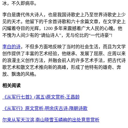
冰，不久即病卒。
李白是唐代伟大诗人，也是我国诗歌史上乃至世界诗歌史上少
见的天才。他留下的千余首诗歌和六十余篇文章，在文学史上
闪耀着夺目的光辉，1200 多年来震撼着广大人民的心魄。他
不愧为人间少有的“谪仙诗人”，无与伦比的“一代诗豪”!
李白的诗
，不但多方面地反映了当时的社会生活，而且为文学
创作提供了丰富的艺术经验，他继承、发展了屈原、庄周以来
的浪漫主义创作方法，并融会前人的许多艺术手法，把古代诗
歌艺术和散文艺术推向新的高峰，形成了他特有的雄奇、奔
放、飘逸的风格。
相关阅读
《从军行七首》(其五)原文赏析-王昌龄
《从军行》原文赏析-明余庆古诗-隋朝诗歌
尔来从军天汉滨,南山晓雪玉嶙峋的出处意思赏析