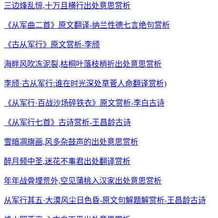
三边烽乱惊,十万且横行出处意思赏析
《从军曲二首》原文翻译-纳兰性德七言绝句赏析
《古从军行》原文赏析-李颀
海畔风吹冻泥裂,枯桐叶落枝梢折出处意思赏析
李颀·古从军行:谁在时光深处草菅人命翻译赏析)
《从军行·百战沙场碎铁衣》原文赏析-李白古诗
《从军行七首》古诗赏析-王昌龄古诗
雪暗凋旗画,风多杂鼓声的出处意思赏析
醉月频中圣,迷花不事君出处翻译赏析
年年战骨埋荒外,空见蒲桃入汉家出处意思赏析
从军行其五·大漠风尘日色昏-原文句解题解赏析-王昌龄古诗