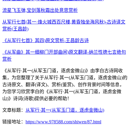
流星飞玉弹,宝剑落秋霜出处意思赏析
从军行七首(其一·烽火城西百尺楼,黄昏独坐海风秋)-古诗译文
赏析(王昌龄)
《从军行七首》其四)原文赏析-王昌龄古诗
《从军曲》其一细柳门开部曲闲)原文翻译-纳兰性德七言绝句
赏析
《从军行·其一(从军玉门道，逐虏金微山)》由李白古诗网收
集，为您整理了关于从军行·其一(从军玉门道，逐虏金微山)的
古诗原文、翻译(译文)、赏析(鉴赏)、创作背景时间等信息，
为您学习欣赏李白的《从军行·其一(从军玉门道，逐虏金微
山)》诗词(诗歌)提供必要的帮助！
文章标题：
从军行·其一(从军玉门道，逐虏金微山)
链接地址：
https://www.978588.com/shiwen/87.html