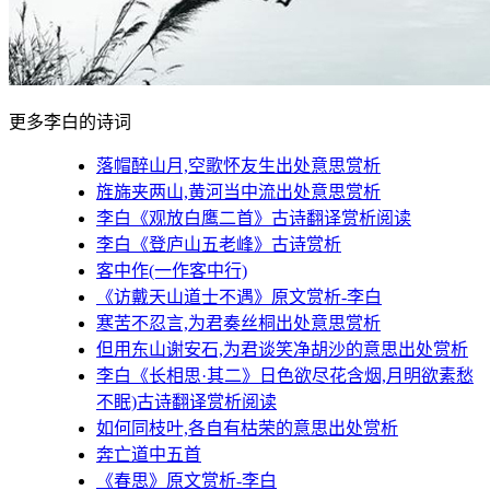
更多李白的诗词
落帽醉山月,空歌怀友生出处意思赏析
旌旆夹两山,黄河当中流出处意思赏析
李白《观放白鹰二首》古诗翻译赏析阅读
李白《登庐山五老峰》古诗赏析
客中作(一作客中行)
《访戴天山道士不遇》原文赏析-李白
寒苦不忍言,为君奏丝桐出处意思赏析
但用东山谢安石,为君谈笑净胡沙的意思出处赏析
李白《长相思·其二》日色欲尽花含烟,月明欲素愁
不眠)古诗翻译赏析阅读
如何同枝叶,各自有枯荣的意思出处赏析
奔亡道中五首
《春思》原文赏析-李白