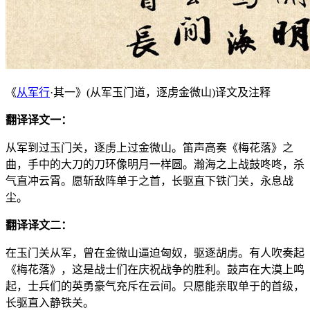
《
从军行
·其一》(从军玉门道，逐虏金微山)译文及注释
翻译译文一：
从军到过玉门关，逐虏上过金微山。笛声高奏《梅花落》之
曲，手中的大刀的刀环像明月一样圆。瀚海之上战鼓咚咚，杀
气直冲云霄。愿斩敌阵单于之首，长驱直下铁门关，永息战
尘。
翻译译文二：
在玉门关从军，曾在金微山逼迫匈奴，驱逐胡虏。有人吹奏起
《梅花落》，这是战士们在庆祝战争的胜利。鼓声在大漠上鸣
起，士兵们的英勇豪气充斥在云间。只愿能亲取单于的首级，
长驱直入静铁关。