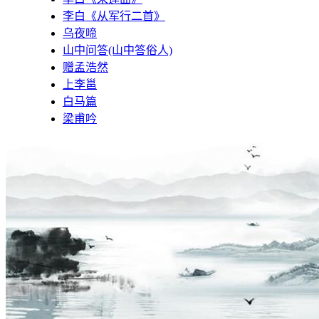
李白《从军行二首》
乌夜啼
山中问答(山中答俗人)
赠孟浩然
上李邕
白马篇
梁甫吟