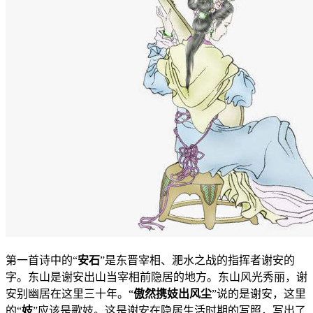
第一首诗中的“
安石
”是东晋宰相、淝水之战的指挥者谢安的
字。东山是谢安出山当宰相前隐居的地方。东山风光秀丽，谢
安别幽居在这里三十年。“
傲然携妓出风尘
”说的是谢安，这里
的“
妓
”应该是歌妓。这是谢安在隐居生活时期的写照，写出了