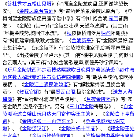
《
答杜秀才五松山见赠
》有“闻道金陵龙虎盘,还同谢脁望长
安”。《
金陵凤凰台置酒
》有“置酒延落景,金陵凤凰台”。《登
梅岗望金陵赠族侄高座寺僧中孚》有“钟山抱金陵,
霸气
昔腾
发”。《金陵》(其一)有“金陵空壮观,天堑净波澜”。(其二)有
“地拥金陵势,城回江水流”。《
秋
夜板桥浦泛月
独酌
怀谢脁》
有“斜低建章阙,耿耿对金陵”。《
金陵新亭
》有“金陵风景好,豪
士集新亭”。《示金陵子》有“金陵城东谁家子,窃听琴声碧窗
里”。《出妓金陵子呈卢六》(其一)有“楼中见我金陵子,何似阳
台云雨人”。(其三)有“小妓金陵歌楚声,家僮丹砂学凤鸣”。
《
玩月金陵城西孙楚酒楼达曙歌吹日晚乘醉著紫绮裘乌纱巾与
酒客数人棹歌秦淮往石头访崔四侍御
》有“朝沽金陵酒,歌吹孙
楚楼”。《
金陵江上遇蓬池隐者
》有“解我紫绮裘,且换金陵
酒”。《
登瓦官阁
》有“晨
登瓦官阁
,极眺金陵城”。《
送友人游
梅湖
》有“暂行新林浦,定醉金陵月”。《
月夜金陵怀
古》有“苍
苍金陵月,空悬帝王州”。另有《
三山望金陵
寄殷淑》、《
自金
陵溯流过白璧山玩月达天门寄句容王主簿
》、《
金陵白下亭留
别
》、《
金陵送张十一再游东吴
》、《
登金陵城西北谢安
墩
》、《
金陵望汉江
》、《
金陵白杨十字巷
》、《
题金陵王处
士水亭
》、《
金陵听韩侍御吹笛
》、《
答族侄僧中孚赠玉泉仙