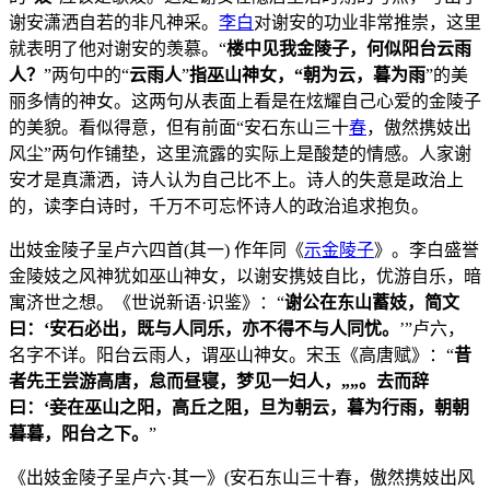
谢安潇洒自若的非凡神采。
李白
对谢安的功业非常推崇，这里
就表明了他对谢安的羡慕。“
楼中见我金陵子，何似阳台云雨
人？
”两句中的“
云雨人
”
指巫山神女，“朝为云，暮为雨
”的美
丽多情的神女。这两句从表面上看是在炫耀自己心爱的金陵子
的美貌。看似得意，但有前面“安石东山三十
春
，傲然携妓出
风尘”两句作铺垫，这里流露的实际上是酸楚的情感。人家谢
安才是真潇洒，诗人认为自己比不上。诗人的失意是政治上
的，读李白诗时，千万不可忘怀诗人的政治追求抱负。
出妓金陵子呈卢六四首(其一) 作年同《
示金陵子
》。李白盛誉
金陵妓之风神犹如巫山神女，以谢安携妓自比，优游自乐，暗
寓济世之想。《世说新语·识鉴》：“
谢公在东山蓄妓，简文
曰：‘安石必出，既与人同乐，亦不得不与人同忧。
’”卢六，
名字不详。阳台云雨人，谓巫山神女。宋玉《高唐赋》：“
昔
者先王尝游高唐，怠而昼寝，梦见一妇人，„„。去而辞
曰：‘妾在巫山之阳，高丘之阻，旦为朝云，暮为行雨，朝朝
暮暮，阳台之下。
”
《出妓金陵子呈卢六·其一》(安石东山三十春，傲然携妓出风