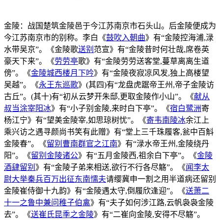
金陵：战国楚筑金陵邑于今江苏南京市石头山。后金陵便成为
今江苏南京市的别称。李白《
鼓吹入朝曲
》有“金陵控海浦,渌
水带吴京”。《金陵歌
送别
范宣》有“金陵昔时何壮哉,席卷英
豪天下来”。《
劳劳亭
歌》有“金陵劳劳送客堂,蔓草离离生道
傍”。《
金陵城西楼月下吟
》有“金陵夜寂凉风发,独上高楼望
吴越”。《
永王东巡歌
》(其四)有“龙盘虎踞帝王州,帝子金陵访
古丘”。(其十)有“初从云梦开朱邸,更取金陵作小山”。《
献从
叔当涂宰阳冰
》有“小子别金陵,来时白下亭”。《
宿白鹭洲
寄
杨江宁》有“望美金陵宰,如思琼树忧”。《
寄韦南陵冰
余江上
乘兴访之遇寻颜尚书笑有此赠》有“堂上三千珠履客,瓮中百斛
金陵春”。《
留别曹南群官之江南
》有“渌水帝王州,金陵绕丹
阳”。《
留别金陵诸公
》有“五月金陵西,祖余白下亭”。《
金陵
酒肆留别
》有“金陵子弟来相送,欲行不行各尽觞”。《
闻李太
尉大举秦兵百万出征东南懦夫
请缨冀申一割之用半道病还留别
金陵崔侍御十九韵》有“金陵遇太守,倒履欣逢迎”。《
送萧二
十一之鲁中兼问稚子伯禽
》有“夫子如何涉江路,云帆袅袅金陵
去”。《
送崔氏昆季之金陵
》有“二崔向金陵,安得不尽觞”。