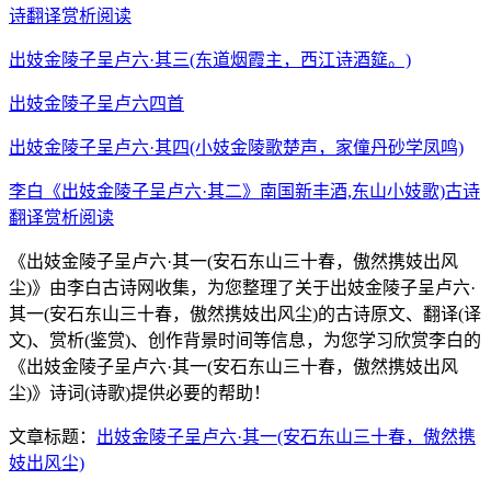
诗翻译赏析阅读
出妓金陵子呈卢六·其三(东道烟霞主，西江诗酒筵。)
出妓金陵子呈卢六四首
出妓金陵子呈卢六·其四(小妓金陵歌楚声，家僮丹砂学凤鸣)
李白《出妓金陵子呈卢六·其二》南国新丰酒,东山小妓歌)古诗
翻译赏析阅读
《出妓金陵子呈卢六·其一(安石东山三十春，傲然携妓出风
尘)》由李白古诗网收集，为您整理了关于出妓金陵子呈卢六·
其一(安石东山三十春，傲然携妓出风尘)的古诗原文、翻译(译
文)、赏析(鉴赏)、创作背景时间等信息，为您学习欣赏李白的
《出妓金陵子呈卢六·其一(安石东山三十春，傲然携妓出风
尘)》诗词(诗歌)提供必要的帮助！
文章标题：
出妓金陵子呈卢六·其一(安石东山三十春，傲然携
妓出风尘)