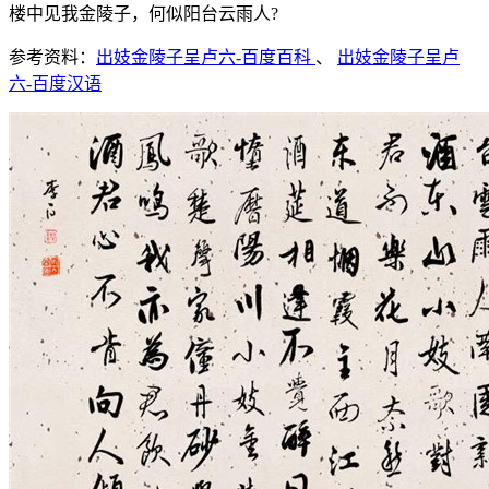
楼中见我金陵子，何似阳台云雨人?
参考资料：
出妓金陵子呈卢六-百度百科
、
出妓金陵子呈卢
六-百度汉语