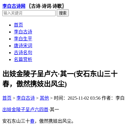
李白古诗网
〖古诗-诗词-诗歌〗
首页
李白古诗
李白生平
唐诗宋词
古诗名句
名篇赏析
出妓金陵子呈卢六·其一(安石东山三十
春，傲然携妓出风尘)
首页
>
李白古诗
>
其他
>
时间：2025-11-02 03:56
作者：李白
出妓金陵子呈卢六四首
·其一
安石东山三十
春
，傲然携妓出风尘。