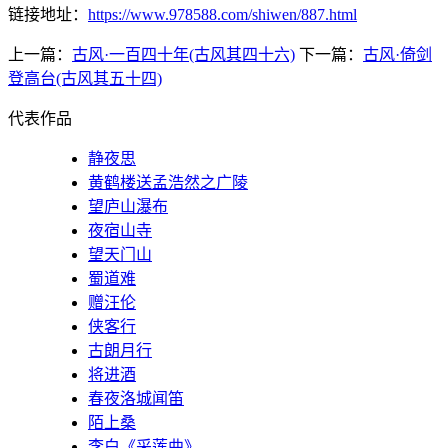
链接地址：
https://www.978588.com/shiwen/887.html
上一篇：
古风·一百四十年(古风其四十六)
下一篇：
古风·倚剑
登高台(古风其五十四)
代表作品
静夜思
黄鹤楼送孟浩然之广陵
望庐山瀑布
夜宿山寺
望天门山
蜀道难
赠汪伦
侠客行
古朗月行
将进酒
春夜洛城闻笛
陌上桑
李白《采莲曲》