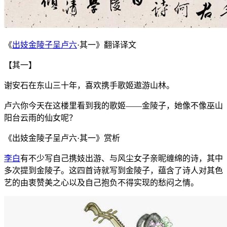
《
出妓金陵子呈卢六
·其一》翻译译文
【其一】
谢安石在东山三十年，喜欢携手歌姬遨游山林。
卢六你今天在这楼里看到我的歌姬——金陵子，她像不像巫山
阳台云雨的仙女呢？
《出妓金陵子呈卢六·其一》赏析
李白
有不少写自己携妓出游、与风尘女子亲昵缠绵的诗，其中
多次提到金陵子。这四首诗就写到金陵子，蕴含了诗人对其色
艺的由衷赞美之心以及自己抱负不得实现的愁闷之情。