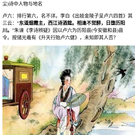
尘)诗中人物与地名
卢六：排行第六，名不详。李白《出妓金陵子呈卢六四首》其
三云：“
东道烟霞主，西江诗酒筵。相逢不觉醉，日堕历阳
川。
”朱谏《李诗辨疑》因以卢六为历阳县(今安徽和县)县
令。按储光羲有《升天行贻卢六健》，未知即其人否？