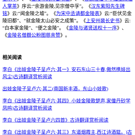
人掌茶
》序云:“余游金陵,见宗僧中孚”。《
汉东紫阳先生碑
铭
》云:“闻金陵之墟”。《
为宋中丞请都金陵表
》云:“臣伏见金
陵旧都”、“就金陵太山必安之成策”。《
上安州裴长史书
》云:
“白本家金陵”、“便之金陵”。《
金陵与诸贤送权十一序
》、
《
金陵名僧頵公粉图慈亲赞
》。
相关阅读
李白《出妓金陵子呈卢六·其一》安石东山三十春,傲然携妓出
风尘)古诗翻译赏析阅读
出妓金陵子呈卢六·其二(南国新丰酒，东山小妓歌)
李白《出妓金陵子呈卢六·其四》小妓金陵歌楚声,家僮丹砂学
凤鸣)古诗翻译赏析阅读
李白《出妓金陵子呈卢六四首》古诗翻译赏析阅读
李白《出妓金陵子呈卢六·其三》东道烟霞主,西江诗酒筵。)古