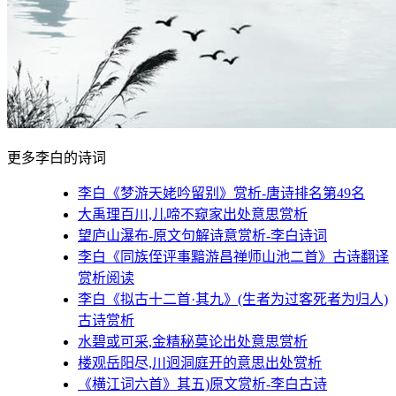
更多李白的诗词
李白《梦游天姥吟留别》赏析-唐诗排名第49名
大禹理百川,儿啼不窥家出处意思赏析
望庐山瀑布-原文句解诗意赏析-李白诗词
李白《同族侄评事黯游昌禅师山池二首》古诗翻译
赏析阅读
李白《拟古十二首·其九》(生者为过客死者为归人)
古诗赏析
水碧或可采,金精秘莫论出处意思赏析
楼观岳阳尽,川迥洞庭开的意思出处赏析
《横江词六首》其五)原文赏析-李白古诗