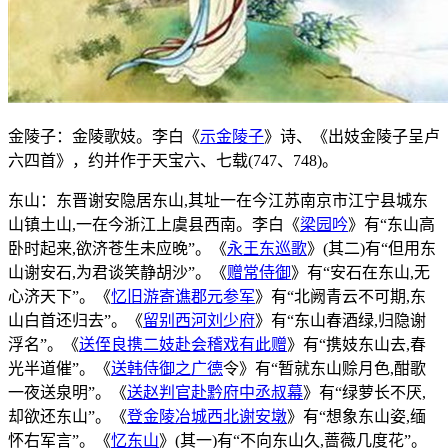
金陵子：金陵歌妓。李白《
示金陵子
》诗、《出妓金陵子呈卢
六四首》，约并作于天宝六、七载(747、748)。
东山：东晋谢安隐居东山,其址一在今江苏南京市江宁县城东
山镇土山,一在今浙江上虞县西南。李白《
梁园吟
》有“东山高
卧时起来,欲济苍生未应晚”。《
永王东巡歌
》(其二)有“但用东
山谢安石,为君谈笑静胡沙”。《
赠常侍御
》有“安石在东山,无
心济天下”。《
忆旧游寄谯郡元参军
》有“北阙青云不可期,东
山白首还归去”。《
留别西河刘少府
》有“东山春酒绿,归隐谢
浮名”。《
送侄良携二妓赴会稽戏有此赠
》有“携妓东山去,春
光半道催”。《
送韩侍御之广德
令》有“暂就东山赊月色,酣歌
一夜送泉明”。《
送赵判官赴黔府中丞叔幕
》有“绿萝长不厌,
却欲还东山”。《
登金陵冶城西北谢安墩
》有“想象东山姿,缅
怀右军言”。《
忆东山
》(其一)有“不向东山久,蔷薇几度花”。