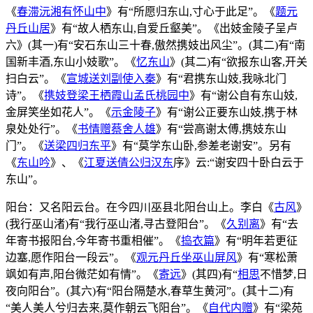
《
春滞沅湘有怀山中
》有“所愿归东山,寸心于此足”。《
题元
丹丘山居
》有“故人栖东山,自爱丘壑美”。《出妓金陵子呈卢
六》(其一)有“安石东山三十春,傲然携妓出风尘”。(其二)有“南
国新丰酒,东山小妓歌”。《
忆东山
》(其二)有“欲报东山客,开关
扫白云”。《
宣城送刘副使入秦
》有“君携东山妓,我咏北门
诗”。《
携妓登梁王栖霞山孟氏桃园中
》有“谢公自有东山妓,
金屏笑坐如花人”。《
示金陵子
》有“谢公正要东山妓,携于林
泉处处行”。《
书情赠蔡舍人雄
》有“尝高谢太傅,携妓东山
门”。《
送梁四归东平
》有“莫学东山卧,参差老谢安”。另有
《
东山吟
》、《
江夏送倩公归汉东
序》云:“谢安四十卧白云于
东山”。
阳台：又名阳云台。在今四川巫县北阳台山上。李白《
古风
》
(我行巫山渚)有“我行巫山渚,寻古登阳台”。《
久别离
》有“去
年寄书报阳台,今年寄书重相催”。《
捣衣篇
》有“明年若更征
边塞,愿作阳台一段云”。《
观元丹丘坐巫山屏风
》有“寒松萧
飒如有声,阳台微茫如有情”。《
寄远
》(其四)有“
相思
不惜梦,日
夜向阳台”。(其六)有“阳台隔楚水,春草生黄河”。(其十二)有
“美人美人兮归去来,莫作朝云飞阳台”。《
自代内赠
》有“梁苑