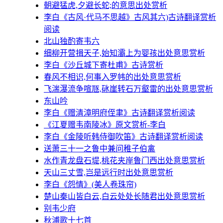
朝避猛虎,夕避长蛇;的意思出处赏析
李白《古风·代马不思越》古风其六)古诗翻译赏析
阅读
北山独酌寄韦六
细柳开营揖天子,始知灞上为婴孩出处意思赏析
李白《沙丘城下寄杜甫》古诗赏析
春风不相识,何事入罗帏的出处意思赏析
飞湍瀑流争喧豗,砯崖转石万壑雷的出处意思赏析
东山吟
李白《赠清漳明府侄聿》古诗翻译赏析阅读
《江夏赠韦南陵冰》原文赏析-李白
李白《金陵听韩侍御吹笛》古诗翻译赏析阅读
送萧三十一之鲁中兼问稚子伯禽
水作青龙盘石堤,桃花夹岸鲁门西出处意思赏析
天山三丈雪,岂是远行时出处意思赏析
李白《怨情》(美人卷珠帘)
楚山秦山皆白云,白云处处长随君出处意思赏析
别韦少府
秋浦歌十七首