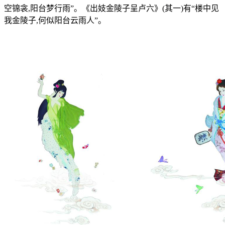
空锦衾,阳台梦行雨”。《出妓金陵子呈卢六》(其一)有“楼中见
我金陵子,何似阳台云雨人”。