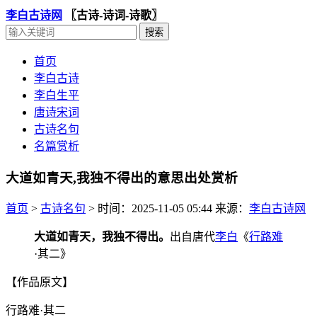
李白古诗网
〖古诗-诗词-诗歌〗
首页
李白古诗
李白生平
唐诗宋词
古诗名句
名篇赏析
大道如青天,我独不得出的意思出处赏析
首页
>
古诗名句
>
时间：2025-11-05 05:44
来源：
李白古诗网
大道如青天，我独不得出。
出自唐代
李白
《
行路难
·其二》
【作品原文】
行路难·其二