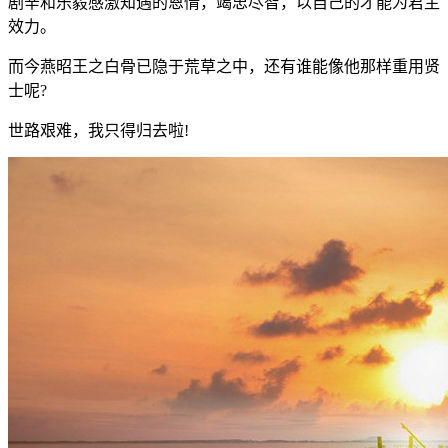
剧辛和乐毅感激知遇的恩情，竭忠尽智，以自己的才能为君主
效力。
而今燕昭王之白骨已隐于荒草之中，还有谁能像他那样重用贤
士呢?
世路艰难，我只得归去啦!