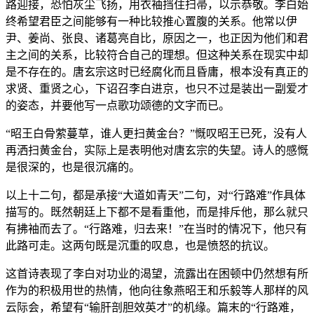
路迎接，恐怕灰尘飞扬，用衣袖挡住扫帚，以示恭敬。李白始
终希望君臣之间能够有一种比较推心置腹的关系。他常以伊
尹、姜尚、张良、诸葛亮自比，原因之一，也正因为他们和君
主之间的关系，比较符合自己的理想。但这种关系在现实中却
是不存在的。唐玄宗这时已经腐化而且昏庸，根本没有真正的
求贤、重贤之心，下诏召李白进京，也只不过是装出一副爱才
的姿态，并要他写一点歌功颂德的文字而已。
“昭王白骨萦蔓草，谁人更扫黄金台？”慨叹昭王已死，没有人
再洒扫黄金台，实际上是表明他对唐玄宗的失望。诗人的感慨
是很深的，也是很沉痛的。
以上十二句，都是承接“大道如青天”二句，对“行路难”作具体
描写的。既然朝廷上下都不是看重他，而是排斥他，那么就只
有拂袖而去了。“行路难，归去来！”在当时的情况下，他只有
此路可走。这两句既是沉重的叹息，也是愤怒的抗议。
这首诗表现了李白对功业的渴望，流露出在困顿中仍然想有所
作为的积极用世的热情，他向往象燕昭王和乐毅等人那样的风
云际会，希望有“输肝剖胆效英才”的机缘。篇末的“行路难，