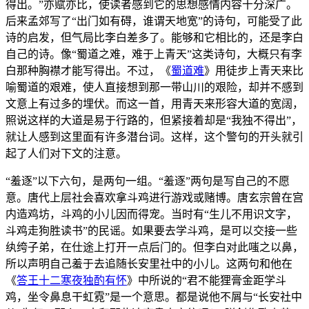
得出。”亦赋亦比，使读者感到它的思想感情内容十分深广。
后来孟郊写了“出门如有碍，谁谓天地宽”的诗句，可能受了此
诗的启发，但气局比李白差多了。能够和它相比的，还是李白
自己的诗。像“蜀道之难，难于上青天”这类诗句，大概只有李
白那种胸襟才能写得出。不过，《
蜀道难
》用徒步上青天来比
喻蜀道的艰难，使人直接想到那一带山川的艰险，却并不感到
文意上有过多的埋伏。而这一首，用青天来形容大道的宽阔，
照说这样的大道是易于行路的，但紧接着却是“我独不得出”，
就让人感到这里面有许多潜台词。这样，这个警句的开头就引
起了人们对下文的注意。
“羞逐”以下六句，是两句一组。“羞逐”两句是写自己的不愿
意。唐代上层社会喜欢拿斗鸡进行游戏或赌博。唐玄宗曾在宫
内造鸡坊，斗鸡的小儿因而得宠。当时有“生儿不用识文字，
斗鸡走狗胜读书”的民谣。如果要去学斗鸡，是可以交接一些
纨绔子弟，在仕途上打开一点后门的。但李白对此嗤之以鼻，
所以声明自己羞于去追随长安里社中的小儿。这两句和他在
《
答王十二寒夜独酌有怀
》中所说的“君不能狸膏金距学斗
鸡，坐令鼻息干虹霓”是一个意思。都是说他不屑与“长安社中