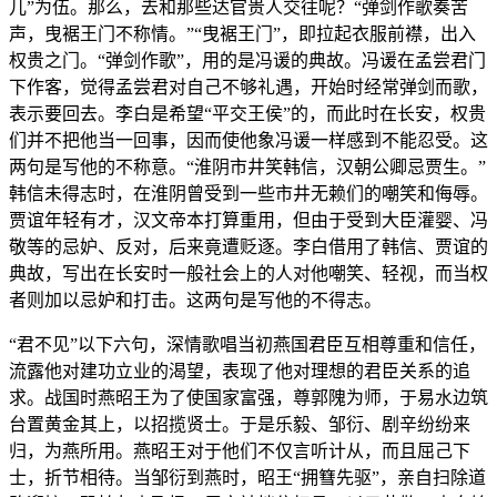
儿”为伍。那么，去和那些达官贵人交往呢？“弹剑作歌奏苦
声，曳裾王门不称情。”“曳裾王门”，即拉起衣服前襟，出入
权贵之门。“弹剑作歌”，用的是冯谖的典故。冯谖在孟尝君门
下作客，觉得孟尝君对自己不够礼遇，开始时经常弹剑而歌，
表示要回去。李白是希望“平交王侯”的，而此时在长安，权贵
们并不把他当一回事，因而使他象冯谖一样感到不能忍受。这
两句是写他的不称意。“淮阴市井笑韩信，汉朝公卿忌贾生。”
韩信未得志时，在淮阴曾受到一些市井无赖们的嘲笑和侮辱。
贾谊年轻有才，汉文帝本打算重用，但由于受到大臣灌婴、冯
敬等的忌妒、反对，后来竟遭贬逐。李白借用了韩信、贾谊的
典故，写出在长安时一般社会上的人对他嘲笑、轻视，而当权
者则加以忌妒和打击。这两句是写他的不得志。
“君不见”以下六句，深情歌唱当初燕国君臣互相尊重和信任，
流露他对建功立业的渴望，表现了他对理想的君臣关系的追
求。战国时燕昭王为了使国家富强，尊郭隗为师，于易水边筑
台置黄金其上，以招揽贤士。于是乐毅、邹衍、剧辛纷纷来
归，为燕所用。燕昭王对于他们不仅言听计从，而且屈己下
士，折节相待。当邹衍到燕时，昭王“拥篲先驱”，亲自扫除道