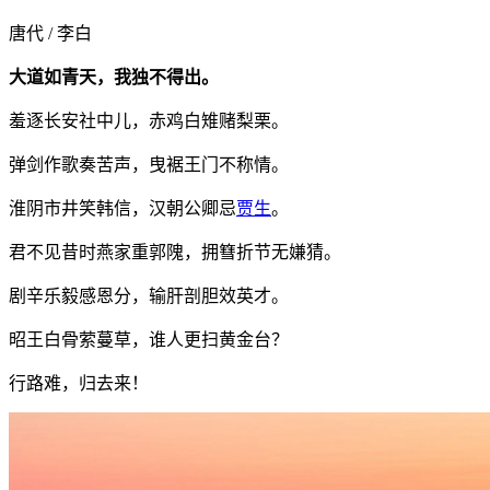
唐代 / 李白
大道如青天，我独不得出。
羞逐长安社中儿，赤鸡白雉赌梨栗。
弹剑作歌奏苦声，曳裾王门不称情。
淮阴市井笑韩信，汉朝公卿忌
贾生
。
君不见昔时燕家重郭隗，拥篲折节无嫌猜。
剧辛乐毅感恩分，输肝剖胆效英才。
昭王白骨萦蔓草，谁人更扫黄金台？
行路难，归去来！