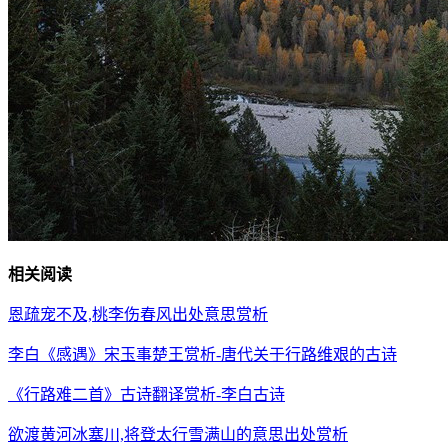
相关阅读
恩疏宠不及,桃李伤春风出处意思赏析
李白《感遇》宋玉事楚王赏析-唐代关于行路维艰的古诗
《行路难二首》古诗翻译赏析-李白古诗
欲渡黄河冰塞川,将登太行雪满山的意思出处赏析