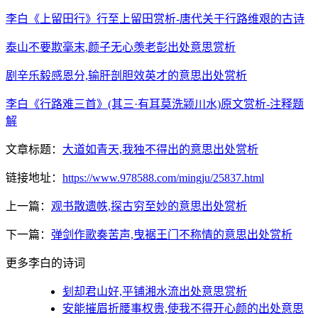
李白《上留田行》行至上留田赏析-唐代关于行路维艰的古诗
泰山不要欺毫末,颜子无心羡老彭出处意思赏析
剧辛乐毅感恩分,输肝剖胆效英才的意思出处赏析
李白《行路难三首》(其三·有耳莫洗颍川水)原文赏析-注释题
解
文章标题：
大道如青天,我独不得出的意思出处赏析
链接地址：
https://www.978588.com/mingju/25837.html
上一篇：
观书散遗帙,探古穷至妙的意思出处赏析
下一篇：
弹剑作歌奏苦声,曳裾王门不称情的意思出处赏析
更多李白的诗词
刬却君山好,平铺湘水流出处意思赏析
安能摧眉折腰事权贵,使我不得开心颜的出处意思