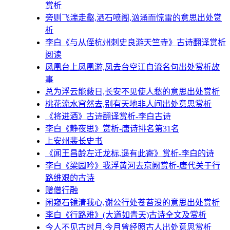
赏析
旁则飞湍走壑,洒石喷阁,汹涌而惊雷的意思出处赏
析
李白《与从侄杭州刺史良游天竺寺》古诗翻译赏析
阅读
凤凰台上凤凰游,凤去台空江自流名句出处赏析故
事
总为浮云能蔽日,长安不见使人愁的意思出处赏析
桃花流水窅然去,别有天地非人间出处意思赏析
《将进酒》古诗翻译赏析-李白古诗
李白《静夜思》赏析-唐诗排名第31名
上安州裴长史书
《闻王昌龄左迁龙标,遥有此寄》赏析-李白的诗
李白《梁园吟》我浮黄河去京阙赏析-唐代关于行
路维艰的古诗
赠僧行融
闲窥石镜清我心,谢公行处苍苔没的意思出处赏析
李白《行路难》(大道如青天)古诗全文及赏析
今人不见古时月,今月曾经照古人出处意思赏析