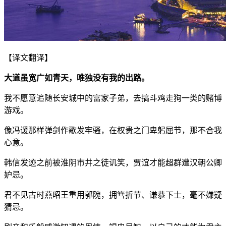
【译文翻译】
大道虽宽广如青天，唯独没有我的出路。
我不愿意追随长安城中的富家子弟，去搞斗鸡走狗一类的赌博
游戏。
像冯谖那样弹剑作歌发牢骚，在权贵之门卑躬屈节，那不合我
心意。
韩信发迹之前被淮阴市井之徒讥笑，贾谊才能超群遭汉朝公卿
妒忌。
君不见古时燕昭王重用郭隗，拥篲折节、谦恭下士，毫不嫌疑
猜忌。