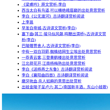
《梁甫吟》原文赏析-李白
西当太白有鸟道,可以横绝峨眉巅的出处意思赏析
李白《公无渡河》古诗翻译赏析阅读
上李邕
早发白帝城-古诗译文赏析(李白)
塞下曲(其三·骏马似风飙,鸣鞭出渭桥)-古诗译文赏
析(李白)
巴陵赠贾舍人-古诗译文赏析(李白)
中有一双白羽箭,蜘蛛结网生尘埃出处意思赏析
一忝青云客,三登黄鹤楼出处意思赏析
江北荷花开,江南杨梅熟出处意思赏析
李白《送杨燕之东鲁》古诗翻译赏析阅读
李白《襄阳曲四首》古诗翻译赏析阅读
磨牙吮血,杀人如麻的意思出处赏析
出妓金陵子呈卢六·其二(南国新丰酒，东山小妓歌)