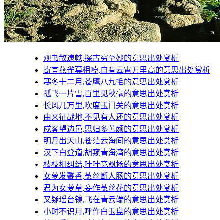
观书散遗帙,探古穷至妙的意思出处赏析
寄言燕雀莫相啅,自有云霄万里高的意思出处赏析
寒冬十二月,苍鹰八九毛的意思出处赏析
孤飞一片雪,百里见秋毫的意思出处赏析
长风几万里,吹度玉门关的意思出处赏析
由来征战地,不见有人还的意思出处赏析
戍客望边邑,思归多苦颜的意思出处赏析
明月出天山,苍茫云海间的意思出处赏析
汉下白登道,胡窥青海湾的意思出处赏析
枝枝相纠结,叶叶竞飘扬的意思出处赏析
女萝发馨香,菟丝断人肠的意思出处赏析
君为女萝草,妾作菟丝花的意思出处赏析
又疑瑶台镜,飞在青云端的意思出处赏析
小时不识月,呼作白玉盘的意思出处赏析