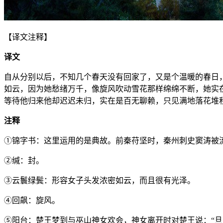
【译文注释】
译文
自从分别以后，不知几个春天没有回家了，又是个温暖的春日
如云，因为她愁绪万千，像旋风吹动雪花那样绵绵不断，她实
等待他归来他却迟迟未归，实在是百无聊赖，只见满地落花堆
注释
①锦字书：这里运用的是典故。前秦苻坚时，秦州刺史窦涛被
②缄：封。
③云鬟绿鬓：形容女子头发浓密如云，而且很有光泽。
④回飙：旋风。
⑤阳台：楚王梦到与巫山神女欢会，神女离开时对楚王说：“旦