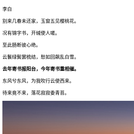
李白
别来几春未还家，玉窗五见樱桃花。
况有锦字书，开缄使人嗟。
至此肠断彼心绝。
云鬟绿鬓罢梳结，愁如回飙乱白雪。
去年寄书报阳台，今年寄书重相催。
东风兮东风，为我吹行云使西来。
待来竟不来，落花寂寂委青苔。