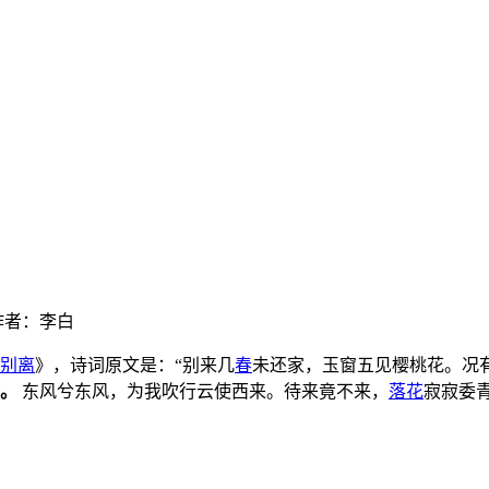
作者：李白
别离
》，诗词原文是：“别来几
春
未还家，玉窗五见樱桃花。况
。
东风兮东风，为我吹行云使西来。待来竟不来，
落花
寂寂委青