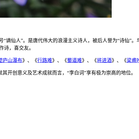
士，又号“谪仙人”。是唐代伟大的浪漫主义诗人，被后人誉为“诗仙”
酒作诗，喜交友。
望庐山瀑布
》、《
行路难
》、《
蜀道难
》、《
将进酒
》、《
梁甫
其开创意义及艺术成就而言，“李白词”享有极为崇高的地位。