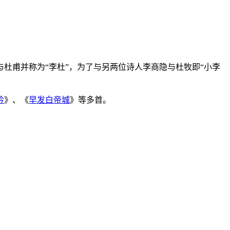
。与杜甫并称为“李杜”，为了与另两位诗人李商隐与杜牧即“小李
吟
》、《
早发白帝城
》等多首。