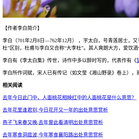
【作者李白简介】
李白（701年2月8日—762年12月） ，字太白，号青莲居
杜”区别，杜甫与李白又合称“大李杜”。其人爽朗大方，爱饮
李白有《李太白集》传世，诗作中多以醉时写的，代表作有《
李白所作词赋，宋人已有传记（如文莹《湘山野录》卷上），就
相关阅读
去年今日此门中，人面桃花相映红中的人面桃花是什么意思？
去年花里逢君别,今日花开又一年的出处意思赏析
燕子飞来春又晚,去年曾此看清明出处意思赏析
去年寒食洞庭波,今年寒食襄阳路出处意思赏析