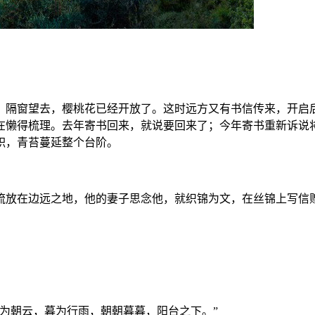
，隔窗望去，樱桃花已经开放了。这时远方又有书信传来，开启
在懒得梳理。去年寄书回来，就说要回来了；今年寄书重新诉说
积，青苔蔓延整个台阶。
流放在边远之地，他的妻子思念他，就织锦为文，在丝锦上写信
为朝云，暮为行雨，朝朝暮暮，阳台之下。”