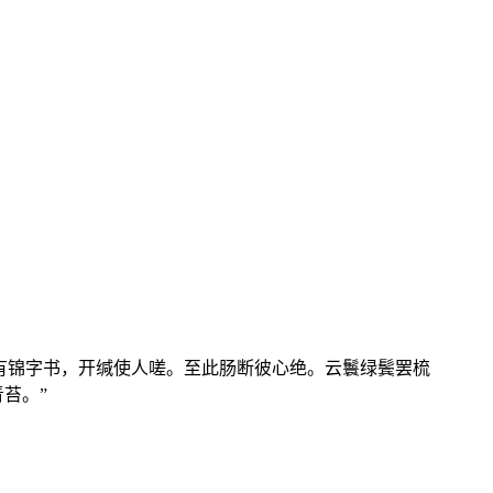
有锦字书，开缄使人嗟。至此肠断彼心绝。云鬟绿鬓罢梳
苔。”