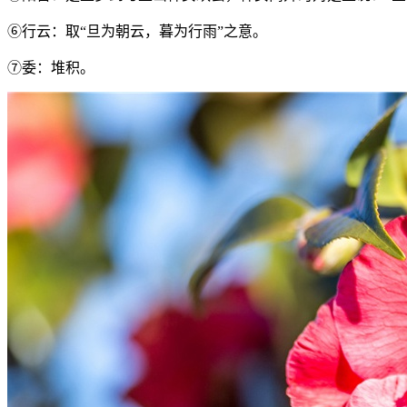
⑥行云：取“旦为朝云，暮为行雨”之意。
⑦委：堆积。