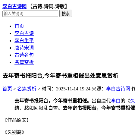
李白古诗网
〖古诗-诗词-诗歌〗
首页
李白古诗
李白生平
唐诗宋词
古诗名句
名篇赏析
去年寄书报阳台,今年寄书重相催出处意思赏析
首页
>
名篇赏析
>
时间：2025-11-14 19:24
来源：
李白古诗网
去年寄书报阳台，今年寄书重相催。
出自唐代
李白
的《
久
结，愁如回飙乱白雪。
去年寄书报阳台，今年寄书重相催
【作品原文】
《久别离》