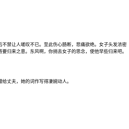
后不禁让人嗟叹不已。至此伤心肠断，悲痛欲绝。女子头发浓密
将要归来之意。东风啊，你捎去女子的思念，使他早些归来吧。
赠给丈夫，她的词作写得凄婉动人。