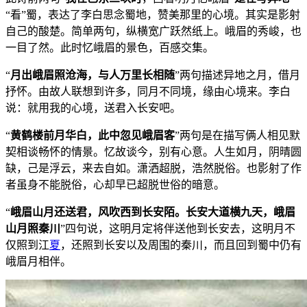
“看”蜀，表达了李白思念蜀地，赞美那里的心境。其实是影射
自己的酸楚。简单两句，纵横宽广跃然纸上。峨眉的秀峻，也
一目了然。此时忆峨眉的景色，百感交集。
“
月出峨眉照沧海，与人万里长相随
”两句描述异地之月，借月
抒怀。由故人联想到许多，同月不同境，缘由心境来。李白
说：就用我的心境，送君入长安吧。
“
黄鹤楼前月华白，此中忽见峨眉客
”两句是在描写俩人相见默
契相谈畅怀的情景。忆故谈今，别有心意。人生如月，阴晴圆
缺，己是浮云，来去自如。潇洒超脱，浩然脱俗。也影射了作
者虽身不能脱俗，心却早已超脱世俗的暗意。
“
峨眉山月还送君，风吹西到长安陌。长安大道横九天，峨眉
山月照秦川
”四句说，这明月定将伴送他到长安去，这明月不
仅照到江
夏
，还照到长安以及周围的秦川，而且回到蜀中仍有
峨眉月相伴。