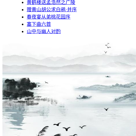
黄鹤楼送孟浩然之广陵
赠黄山胡公求白鹇·并序
春夜宴从弟桃花园序
塞下曲六首
山中与幽人对酌