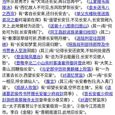
书
怀示息秀才》有“大驾还长安,两日忽再中”。《
江夏赠韦南
陵冰
》有“西忆故人不可见,东风吹梦到长安”。《
金乡送韦八
之西京
》有“客自长安来,还归长安去”。《
单父东楼秋夜送族
弟况之秦
时凝弟在席》有“遥望长安日,不见长安人,长安宫阙九
天上,此地曾经为近臣”。《
送裴十八图南归嵩山
》(其一)有“何
处可为别,长安青绮门”。《
同王昌龄送族弟襄归桂阳
》(其二)
有“春潭琼草绿可折,西寄长安明月楼”。《
送陆判官往琵琶
峡
》有“长安如梦里,何日是归期”。《
陪族叔刑部侍郎晔及中
书贾舍人至游
洞庭》(其三)有“记得长安还欲笑,不知何处是西
天”。《
登金陵凤凰台
》有“总为浮云能蔽日,长安不见使人
愁”。《
登敬亭北二小山余时客逢崔侍御并登
此地》有“大笑上
青山,回鞭指长安”。《
与史郎中饮听黄鹤楼上吹笛
》有“一为
迁客去长沙,西望长安不见家”。《
对酒忆贺监
》(其一)有“长安
一相见,呼余谪仙人”。《
寓言
》(其三)有“长安春色归,先入青门
道”。《
观胡人吹笛
》有“却望长安道,空怀恋主情”。另有《
读
诸葛武侯传书怀赠长安崔少府叔封
昆季》、《
答长安崔少府叔
封游终南翠微寺太宗
皇帝金沙泉见寄》、《
对酒
忆贺监序》
云:“太子宾客贺公于长安紫极宫一见余”。②指今江苏南京
市。李白《金陵》有“晋朝南渡日,此地旧长安”。