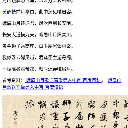
月出峨眉照沧海，与人万里长相随。
黄鹤楼
前月华白，此中忽见峨眉客。
峨眉山月还送君，风吹西到长安陌。
长安大道横九天，峨眉山月照秦川。
黄金狮子乘高座，白玉麈尾谈重玄。
我似浮云殢吴越，君逢圣主游丹阙。
一振高名满帝都，归时还弄峨眉月。
参考资料：
峨眉山月歌送蜀僧晏入中京-百度百科
、
峨眉山
月歌送蜀僧晏入中京-百度汉语