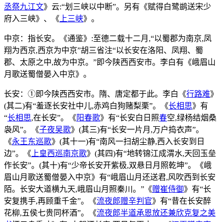
丞祭九江文
》云:“划三峡以中断”。另有《赋得白鹭鹚送宋少
府入三峡》、《
上三峡
》。
中京：指长安。《通鉴》:至德二载十二月,“以蜀郡为南京,凤
翔为西京,西京为中京”胡三省注“以长安在洛阳、凤翔、蜀
郡、太原之中,故为中京。”即今陕西西安市。李白有《峨眉山
月歌送蜀僧晏入中京》。
长安：①即今陕西西安市。隋、唐定都于此。李白《
行路难
》
(其二)有“羞逐长安社中儿,赤鸡白狗赌梨栗”。《
长相思
》有
“
长相思
,在长安”。《
阳春歌
》有“长安白日照
春
空,绿杨结烟桑
袅风”。《
子夜吴歌
》(其三)有“长安一片月,万户捣衣声”。
《
永王东巡歌
》(其十一)有“南风一扫胡尘静,西入长安到日
边”。《
上皇西巡南京歌
》(其四)有“地转锦江成渭水,天回玉垒
作长安”。(其十)有“少帝长安开紫极,双悬日月照乾坤”。《峨
眉山月歌送蜀僧晏入中京》有“峨眉山月还送君,风吹西到长安
陌。长安大道横九天,峨眉山月照秦川。”《
赠崔侍御
》有“长
安复携手,再顾重千金”。《
流夜郎赠辛判官
》有“昔在长安醉
花柳,五侯七贵同杯酒”。《
流夜郎半道承恩放还兼欣克复之美