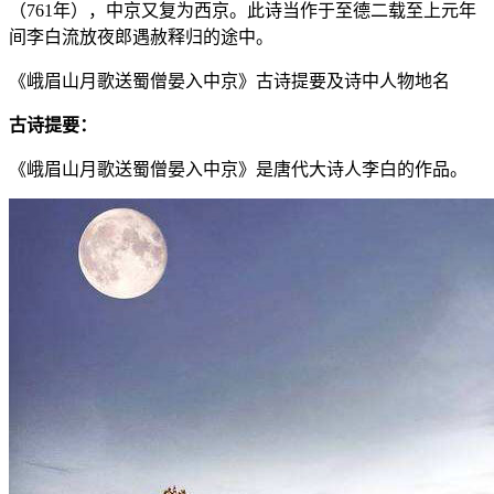
（761年），中京又复为西京。此诗当作于至德二载至上元年
间李白流放夜郎遇赦释归的途中。
《峨眉山月歌送蜀僧晏入中京》古诗提要及诗中人物地名
古诗提要：
《峨眉山月歌送蜀僧晏入中京》是唐代大诗人李白的作品。