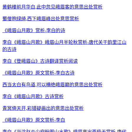
黄鹤楼前月华白,此中忽见峨眉客的意思出处赏析
蜀僧抱绿绮,西下峨眉峰出处意思赏析
《峨眉山月歌》赏析-李白的诗
李白《峨眉山月歌》峨眉山月半轮秋赏析-唐代关于韵里江山
的古诗
李白《登峨眉山》古诗翻译赏析阅读
《峨眉山月歌》原文赏析-李白古诗
西当太白有鸟道,可以横绝峨眉巅的意思出处赏析
李白《峨眉山月歌》古诗赏析
青冥倚天开,彩错疑画出的意思出处赏析
《峨眉山月歌》原文赏析-李白
李白《当涂赵炎少府粉图山水歌》峨眉高出西极天赏析-唐代