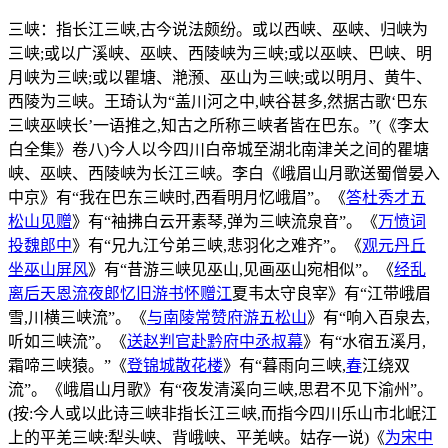
三峡：指长江三峡,古今说法颇纷。或以西峡、巫峡、归峡为
三峡;或以广溪峡、巫峡、西陵峡为三峡;或以巫峡、巴峡、明
月峡为三峡;或以瞿塘、滟滪、巫山为三峡;或以明月、黄牛、
西陵为三峡。王琦认为“盖川河之中,峡谷甚多,然据古歌‘巴东
三峡巫峡长’一语推之,知古之所称三峡者皆在巴东。”(《李太
白全集》卷八)今人以今四川白帝城至湖北南津关之间的瞿塘
峡、巫峡、西陵峡为长江三峡。李白《峨眉山月歌送蜀僧晏入
中京》有“我在巴东三峡时,西看明月忆峨眉”。《
答杜秀才五
松山见赠
》有“袖拂白云开素琴,弹为三峡流泉音”。《
万愤词
投魏郎中
》有“兄九江兮弟三峡,悲羽化之难齐”。《
观元丹丘
坐巫山屏风
》有“昔游三峡见巫山,见画巫山宛相似”。《
经乱
离后天恩流夜郎忆旧游书怀赠江
夏韦太守良宰》有“江带峨眉
雪,川横三峡流”。《
与南陵常赞府游五松山
》有“响入百泉去,
听如三峡流”。《
送赵判官赴黔府中丞叔幕
》有“水宿五溪月,
霜啼三峡猿。”《
登锦城散花楼
》有“暮雨向三峡,
春
江绕双
流”。《峨眉山月歌》有“夜发清溪向三峡,思君不见下渝州”。
(按:今人或以此诗三峡非指长江三峡,而指今四川乐山市北岷江
上的平羌三峡:犁头峡、背峨峡、平羌峡。姑存一说)《
为宋中