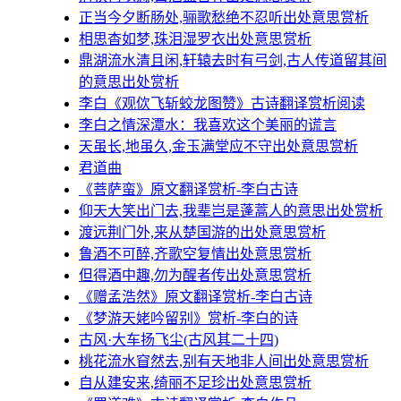
正当今夕断肠处,骊歌愁绝不忍听出处意思赏析
相思杳如梦,珠泪湿罗衣出处意思赏析
鼎湖流水清且闲,轩辕去时有弓剑,古人传道留其间
的意思出处赏析
李白《观佽飞斩蛟龙图赞》古诗翻译赏析阅读
李白之情深潭水：我喜欢这个美丽的谎言
天虽长,地虽久,金玉满堂应不守出处意思赏析
君道曲
《菩萨蛮》原文翻译赏析-李白古诗
仰天大笑出门去,我辈岂是蓬蒿人的意思出处赏析
渡远荆门外,来从楚国游的出处意思赏析
鲁酒不可醉,齐歌空复情出处意思赏析
但得酒中趣,勿为醒者传出处意思赏析
《赠孟浩然》原文翻译赏析-李白古诗
《梦游天姥吟留别》赏析-李白的诗
古风·大车扬飞尘(古风其二十四)
桃花流水窅然去,别有天地非人间出处意思赏析
自从建安来,绮丽不足珍出处意思赏析