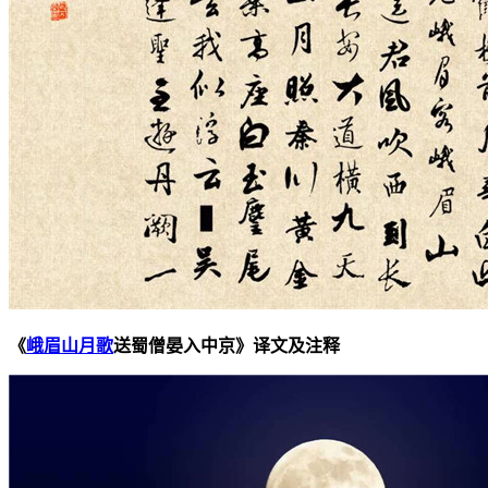
《
峨眉山月歌
送蜀僧晏入中京》译文及注释