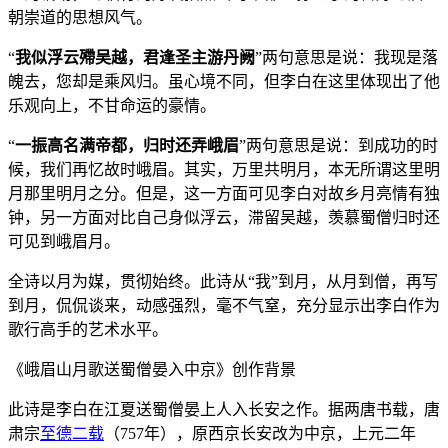
朝崇道的思想风气。
“
我似浮云殢吴越，君逢圣主游丹阙
”两句意思是说：我现是落
魄去，您却是乘风归。虽心境不同，但李白在这里体现出了他
乐观向上，不甘命运的豪情。
“
一振高名满帝都，归时还弄峨眉
”两句意思是说：到成功的时
候，我们再忆故时峨眉。其实，万里共明月，本无所谓这里明
月那里明月之分。但是，这一方面可见李白对故乡月亮情有独
钟，另一方面对比自己身似浮云，滞留吴越，羡慕蜀僧归时还
可见到峨眉月。
全诗以月为媒，贯彻始终。此诗从“我”到月，从月到僧，再写
到月，侃侃谈来，动感强烈，毫不气窒，充分显示出李白作为
歌行高手的艺术水平。
《峨眉山月歌送蜀僧晏入中京》创作背景
此诗是李白在江夏送蜀僧晏上人入长安之作。据两唐书载，唐
肃宗
至德二载
（757年），原西京长安改为中京，上元二年