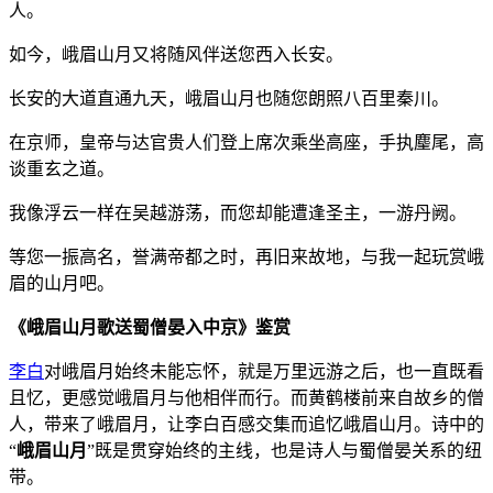
人。
如今，峨眉山月又将随风伴送您西入长安。
长安的大道直通九天，峨眉山月也随您朗照八百里秦川。
在京师，皇帝与达官贵人们登上席次乘坐高座，手执麈尾，高
谈重玄之道。
我像浮云一样在吴越游荡，而您却能遭逢圣主，一游丹阙。
等您一振高名，誉满帝都之时，再旧来故地，与我一起玩赏峨
眉的山月吧。
《峨眉山月歌送蜀僧晏入中京》鉴赏
李白
对峨眉月始终未能忘怀，就是万里远游之后，也一直既看
且忆，更感觉峨眉月与他相伴而行。而黄鹤楼前来自故乡的僧
人，带来了峨眉月，让李白百感交集而追忆峨眉山月。诗中的
“
峨眉山月
”既是贯穿始终的主线，也是诗人与蜀僧晏关系的纽
带。