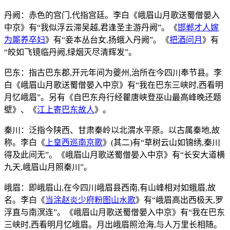
丹阙：赤色的宫门,代指宫廷。李白《峨眉山月歌送蜀僧晏入
中京》有“我似浮云滞吴越,君逢圣主游丹阙”。《
邯郸才人嫁
为厮养卒妇
》有“妾本丛台女,扬蛾入丹阙”。《
把酒问月
》有
“皎如飞镜临丹阙,绿烟灭尽清辉发”。
巴东：指古巴东郡,开元年间为夔州,治所在今四川奉节县。李
白《峨眉山月歌送蜀僧晏入中京》有“我在巴东三峡时,西看明
月忆峨眉”。另有《自巴东舟行经瞿唐峡登巫山最高峰晚还题
壁》、《
江上寄巴东故人
》。
秦川：泛指今陕西、甘肃秦岭以北渭水平原。以古属秦地,故
称。李白《
上皇西巡南京歌
》(其二)有“草树云山如锦绣,秦川
得及此间无”。《峨眉山月歌送蜀僧晏入中京》有“长安大道横
九天,峨眉山月照秦川”。
峨眉：即峨眉山,在今四川峨眉县西南,有山峰相对如蛾眉,故
名。李白《
当涂赵炎少府粉图山水歌
》有“峨眉高出西极天,罗
浮直与南溟连”。《峨眉山月歌送蜀僧晏入中京》有“我在巴东
三峡时,西看明月忆峨眉。月出峨眉照沧海,与人万里长相随。