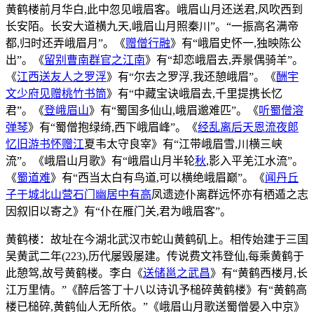
黄鹤楼前月华白,此中忽见峨眉客。峨眉山月还送君,风吹西到
长安陌。长安大道横九天,峨眉山月照秦川”。“一振高名满帝
都,归时还弄峨眉月”。《
赠僧行融
》有“峨眉史怀一,独映陈公
出”。《
留别曹南群官之江南
》有“却恋峨眉去,弄景偶骑羊”。
《
江西送友人之罗浮
》有“尔去之罗浮,我还憩峨眉”。《
酬宇
文少府见赠桃竹书筒
》有“中藏宝诀峨眉去,千里提携长忆
君”。《
登峨眉山
》有“蜀国多仙山,峨眉邈难匹”。《
听蜀僧溶
弹琴
》有“蜀僧抱绿绮,西下峨眉峰”。《
经乱离后天恩流夜郎
忆旧游书怀赠江
夏韦太守良宰》有“江带峨眉雪,川横三峡
流”。《峨眉山月歌》有“峨眉山月半轮
秋
,影入平羌江水流”。
《
蜀道难
》有“西当太白有鸟道,可以横绝峨眉巅”。《
闻丹丘
子于城北山营石门幽居中有高
凤遗迹仆离群远怀亦有栖遁之志
因叙旧以寄之》有“仆在雁门关,君为峨眉客”。
黄鹤楼：故址在今湖北武汉市蛇山黄鹤矶上。相传始建于三国
吴黄武二年(223),历代屡毁屡建。传说费文祎登仙,每乘黄鹤于
此憩驾,故号黄鹤楼。李白《
送储邕之武昌
》有“黄鹤西楼月,长
江万里情。”《醉后答丁十八以诗讥予槌碎黄鹤楼》有“黄鹤高
楼已槌碎,黄鹤仙人无所依。”《峨眉山月歌送蜀僧晏入中京》