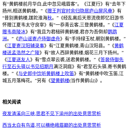
有“黄鹤楼前月华白,此中忽见峨眉客”。《江夏行》有“去年下
扬州,相送黄鹤楼。”《
赠王判官时余归隐居庐山屏风叠
》有
“昔别黄鹤楼,蹉跎淮海
秋
。”《经乱离后天恩流夜郎忆旧游书
怀赠江夏韦太守良宰》有“一忝青云客,三登黄鹤楼。”《
江夏
赠韦南陵冰
》有“我且为君槌碎黄鹤楼,君亦为吾倒却
鹦鹉
洲
。”《
庐山谣寄卢侍御虚舟
》有“手持绿玉杖,朝别黄鹤楼。”
《
江夏寄汉阳辅录事
》有“江夏黄鹤楼,青山汉阳县。”《
黄鹤
楼送孟浩然之广陵
》有“故人西辞黄鹤楼,烟花三月下扬州。”
《
江夏送友人
》有“雪点翠云裘,送君黄鹤楼。”《
答裴侍御先
行至石头驿以书见招期月
满泛洞庭》有“君至石头驿,寄书黄鹤
楼。”《
与史郎中饮听黄鹤楼上吹笛
》有“黄鹤楼中吹玉笛,江
城五月落梅花。”另有《
望黄鹤楼
(当作黄鹤山)》。
相关阅读
夜发清溪向三峡,思君不见下渝州的出处意思赏析
西当太白有鸟道,可以横绝峨眉巅的出处意思赏析