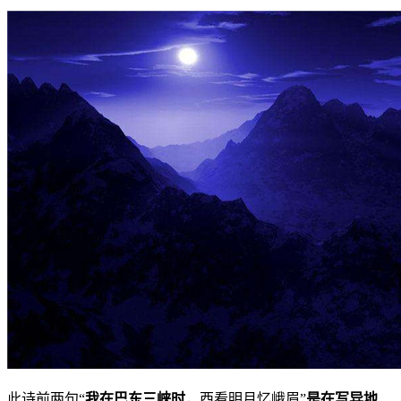
此诗前两句“
我在巴东三峡时
，西看明月忆峨眉”
是在写异地