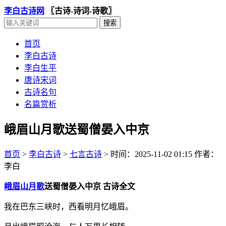
李白古诗网
〖古诗-诗词-诗歌〗
首页
李白古诗
李白生平
唐诗宋词
古诗名句
名篇赏析
峨眉山月歌送蜀僧晏入中京
首页
>
李白古诗
>
七言古诗
>
时间：2025-11-02 01:15
作者：
李白
峨眉山月歌
送蜀僧晏入中京 古诗全文
我在巴东三峡时，西看明月忆峨眉。