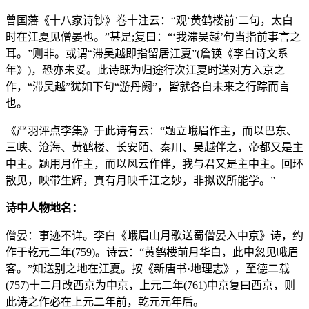
曾国藩《十八家诗钞》卷十注云：“观‘黄鹤楼前’二句，太白
时在江夏见僧晏也。”甚是;复曰：“‘我滞吴越’句当指前事言之
耳。”则非。或谓“滞吴越即指留居江夏”(詹锳《李白诗文系
年》)，恐亦未妥。此诗既为归途行次江夏时送对方入京之
作，“滞吴越”犹如下句“游丹阙”，皆就各自未来之行踪而言
也。
《严羽评点李集》于此诗有云：“题立峨眉作主，而以巴东、
三峡、沧海、黄鹤楼、长安陌、秦川、吴越伴之，帝都又是主
中主。题用月作主，而以风云作伴，我与君又是主中主。回环
散见，映带生辉，真有月映千江之妙，非拟议所能学。”
诗中人物地名：
僧晏：事迹不详。李白《峨眉山月歌送蜀僧晏入中京》诗，约
作于乾元二年(759)。诗云：“黄鹤楼前月华白，此中忽见峨眉
客。”知送别之地在江夏。按《新唐书·地理志》，至德二载
(757)十二月改西京为中京，上元二年(761)中京复曰西京，则
此诗之作必在上元二年前，乾元元年后。