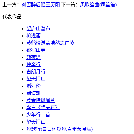
上一篇：
对雪醉后赠王历阳
下一篇：
凤吹笙曲(凤笙篇)
代表作品
望庐山瀑布
将进酒
黄鹤楼送孟浩然之广陵
夜宿山寺
静夜思
侠客行
古朗月行
望天门山
赠汪伦
蜀道难
登金陵凤凰台
李白《望夫石》
少年行二首
望天门山
短歌行(白日何短短,百年苦易满)