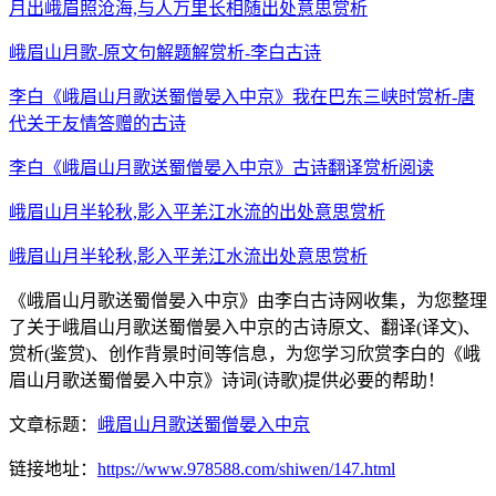
月出峨眉照沧海,与人万里长相随出处意思赏析
峨眉山月歌-原文句解题解赏析-李白古诗
李白《峨眉山月歌送蜀僧晏入中京》我在巴东三峡时赏析-唐
代关于友情答赠的古诗
李白《峨眉山月歌送蜀僧晏入中京》古诗翻译赏析阅读
峨眉山月半轮秋,影入平羌江水流的出处意思赏析
峨眉山月半轮秋,影入平羌江水流出处意思赏析
《峨眉山月歌送蜀僧晏入中京》由李白古诗网收集，为您整理
了关于峨眉山月歌送蜀僧晏入中京的古诗原文、翻译(译文)、
赏析(鉴赏)、创作背景时间等信息，为您学习欣赏李白的《峨
眉山月歌送蜀僧晏入中京》诗词(诗歌)提供必要的帮助！
文章标题：
峨眉山月歌送蜀僧晏入中京
链接地址：
https://www.978588.com/shiwen/147.html