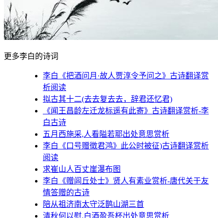
更多李白的诗词
李白《把酒问月·故人贾淳令予问之》古诗翻译赏
析阅读
拟古其十二(去去复去去，辞君还忆君)
《闻王昌龄左迁龙标遥有此寄》古诗翻译赏析-李
白古诗
五月西施采,人看隘若耶出处意思赏析
李白《口号赠徵君鸿》此公时被征)古诗翻译赏析
阅读
求崔山人百丈崖瀑布图
李白《赠闾丘处士》贤人有素业赏析-唐代关于友
情答赠的古诗
陪从祖济南太守泛鹊山湖三首
清秋何以慰,白酒盈吾杯出处意思赏析