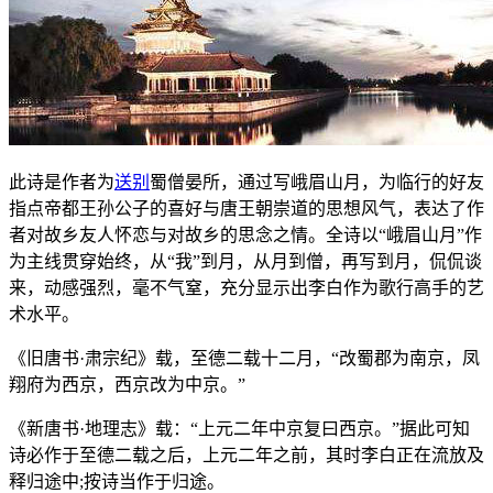
此诗是作者为
送别
蜀僧晏所，通过写峨眉山月，为临行的好友
指点帝都王孙公子的喜好与唐王朝崇道的思想风气，表达了作
者对故乡友人怀恋与对故乡的思念之情。全诗以“峨眉山月”作
为主线贯穿始终，从“我”到月，从月到僧，再写到月，侃侃谈
来，动感强烈，毫不气窒，充分显示出李白作为歌行高手的艺
术水平。
《旧唐书·肃宗纪》载，至德二载十二月，“改蜀郡为南京，凤
翔府为西京，西京改为中京。”
《新唐书·地理志》载：“上元二年中京复曰西京。”据此可知
诗必作于至德二载之后，上元二年之前，其时李白正在流放及
释归途中;按诗当作于归途。