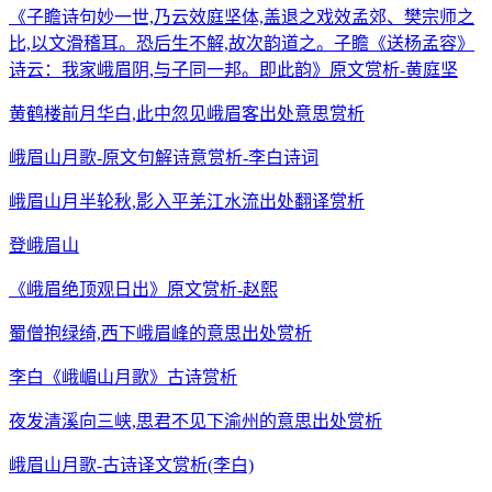
《子瞻诗句妙一世,乃云效庭坚体,盖退之戏效孟郊、樊宗师之
比,以文滑稽耳。恐后生不解,故次韵道之。子瞻《送杨孟容》
诗云：我家峨眉阴,与子同一邦。即此韵》原文赏析-黄庭坚
黄鹤楼前月华白,此中忽见峨眉客出处意思赏析
峨眉山月歌-原文句解诗意赏析-李白诗词
峨眉山月半轮秋,影入平羌江水流出处翻译赏析
登峨眉山
《峨眉绝顶观日出》原文赏析-赵熙
蜀僧抱绿绮,西下峨眉峰的意思出处赏析
李白《峨嵋山月歌》古诗赏析
夜发清溪向三峡,思君不见下渝州的意思出处赏析
峨眉山月歌-古诗译文赏析(李白)