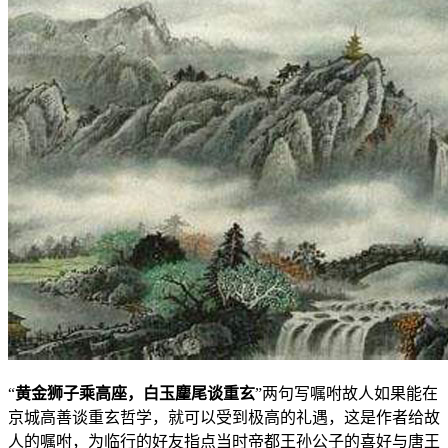
“
黄金狮子乘高座，白玉麈尾谈重玄
”两句写嘱咐故人如果能在
京城高善谈重玄哲学，就可以受到极高的礼遇，这是作者给故
人的嘱咐，为临行的好友指点当时帝都王孙公子的喜好与唐王