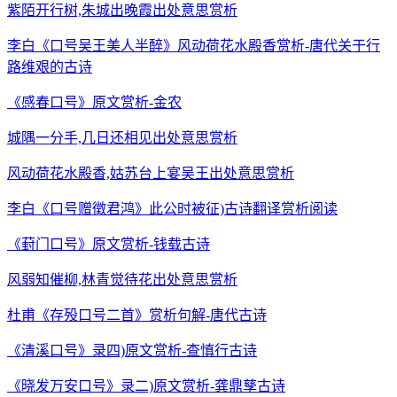
紫陌开行树,朱城出晚霞出处意思赏析
李白《口号吴王美人半醉》风动荷花水殿香赏析-唐代关于行
路维艰的古诗
《感春口号》原文赏析-金农
城隅一分手,几日还相见出处意思赏析
风动荷花水殿香,姑苏台上宴吴王出处意思赏析
李白《口号赠徵君鸿》此公时被征)古诗翻译赏析阅读
《葑门口号》原文赏析-钱载古诗
风弱知催柳,林青觉待花出处意思赏析
杜甫《存殁口号二首》赏析句解-唐代古诗
《清溪口号》录四)原文赏析-查慎行古诗
《晓发万安口号》录二)原文赏析-龚鼎孳古诗