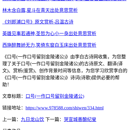
林木含白露,星斗在青天出处意思赏析
《刘郎浦口号》原文赏析-吕温古诗
英雄见事若通神,圣哲为心小一身出处意思赏析
西施醉舞娇无力,笑倚东窗白玉床出处意思赏析
《口号(一作口号留别金陵诸公)》由李白古诗网收集，为您整
理了关于口号(一作口号留别金陵诸公)的古诗原文、翻译(译
文)、赏析(鉴赏)、创作背景时间等信息，为您学习欣赏李白的
《口号(一作口号留别金陵诸公)》诗词(诗歌)提供必要的帮
助！
文章标题：
口号(一作口号留别金陵诸公)
链接地址：
https://www.978588.com/shiwen/334.html
上一篇：
九日龙山饮
下一篇：
哭宣城善酿纪叟