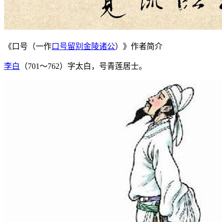
《口号（一作
口号留别金陵诸公
）》作者简介
李白
（701～762）字太白，号青莲居士。