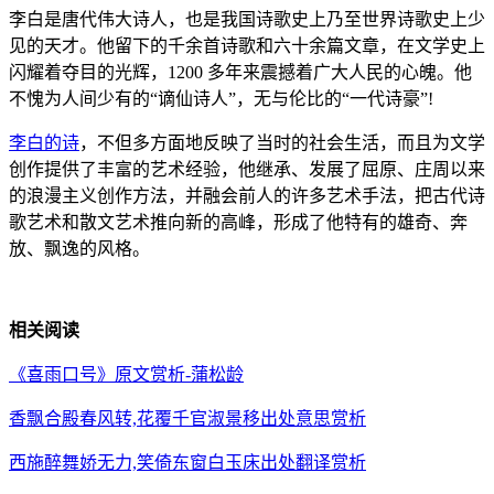
李白是唐代伟大诗人，也是我国诗歌史上乃至世界诗歌史上少
见的天才。他留下的千余首诗歌和六十余篇文章，在文学史上
闪耀着夺目的光辉，1200 多年来震撼着广大人民的心魄。他
不愧为人间少有的“谪仙诗人”，无与伦比的“一代诗豪”!
李白的诗
，不但多方面地反映了当时的社会生活，而且为文学
创作提供了丰富的艺术经验，他继承、发展了屈原、庄周以来
的浪漫主义创作方法，并融会前人的许多艺术手法，把古代诗
歌艺术和散文艺术推向新的高峰，形成了他特有的雄奇、奔
放、飘逸的风格。
相关阅读
《喜雨口号》原文赏析-蒲松龄
香飘合殿春风转,花覆千官淑景移出处意思赏析
西施醉舞娇无力,笑倚东窗白玉床出处翻译赏析