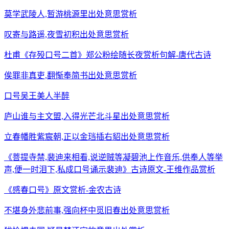
莫学武陵人,暂游桃源里出处意思赏析
叹寄与路遥,夜雪初积出处意思赏析
杜甫《存殁口号二首》郑公粉绘随长夜赏析句解-唐代古诗
俟罪非真吏,翻惭奉简书出处意思赏析
口号吴王美人半醉
庐山谁与主文盟,入得光芒北斗星出处意思赏析
立春幡胜紫宸朝,正以金珰插右貂出处意思赏析
《菩提寺禁,裴迪来相看,说逆贼等凝碧池上作音乐,供奉人等举
声,便一时泪下,私成口号诵示裴迪》古诗原文-王维作品赏析
《感春口号》原文赏析-金农古诗
不堪身外悲前事,强向杯中觅旧春出处意思赏析