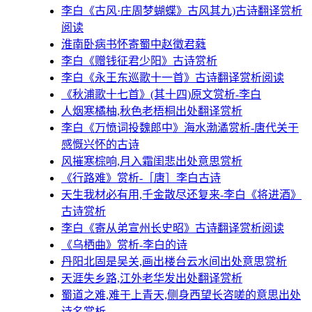
李白《古风·庄周梦蝴蝶》古风其九)古诗翻译赏析
阅读
淮南卧病书怀寄蜀中赵徵君蕤
李白《赠钱征君少阳》古诗赏析
李白《永王东巡歌十一首》古诗翻译赏析阅读
《秋浦歌十七首》(其十四)原文赏析-李白
人烟寒橘柚,秋色老梧桐出处翻译赏析
李白《万愤词投魏郎中》海水渤潏赏析-唐代关于
感慨兴怀的古诗
风摧寒棕响,月入霜闺悲出处意思赏析
《行路难》赏析-［唐］李白古诗
天生我材必有用,千金散尽还复来-李白《将进酒》
古诗赏析
李白《寄从弟宣州长史昭》古诗翻译赏析阅读
《乌栖曲》赏析-李白的诗
丹阳北固是吴关,画出楼台云水间出处意思赏析
天涯失乡路,江外老华发出处翻译赏析
蜀道之难,难于上青天,侧身西望长咨嗟的意思出处
诗名赏析