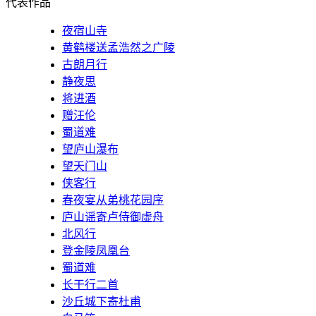
代表作品
夜宿山寺
黄鹤楼送孟浩然之广陵
古朗月行
静夜思
将进酒
赠汪伦
蜀道难
望庐山瀑布
望天门山
侠客行
春夜宴从弟桃花园序
庐山谣寄卢侍御虚舟
北风行
登金陵凤凰台
蜀道难
长干行二首
沙丘城下寄杜甫