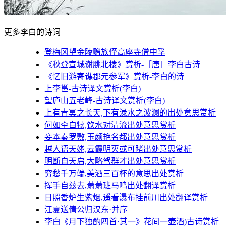
更多李白的诗词
登梅冈望金陵赠族侄高座寺僧中孚
《秋登宣城谢脁北楼》赏析-［唐］李白古诗
《忆旧游寄谯郡元参军》赏析-李白的诗
上李邕-古诗译文赏析(李白)
望庐山五老峰-古诗译文赏析(李白)
上有青冥之长天,下有渌水之波澜的出处意思赏析
何如牵白犊,饮水对清流出处意思赏析
妾本秦罗敷,玉颜艳名都出处意思赏析
越人语天姥,云霞明灭或可睹出处意思赏析
明断自天启,大略驾群才出处意思赏析
穷愁千万端,美酒三百杯的意思出处赏析
挥手自兹去,萧萧班马鸣出处翻译赏析
日照香炉生紫烟,遥看瀑布挂前川出处翻译赏析
江夏送倩公归汉东·并序
李白《月下独酌四首·其一》花间一壶酒)古诗赏析