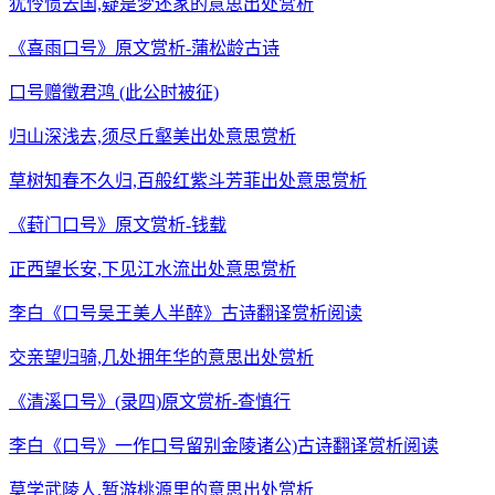
犹怜惯去国,疑是梦还家的意思出处赏析
《喜雨口号》原文赏析-蒲松龄古诗
口号赠徵君鸿 (此公时被征)
归山深浅去,须尽丘壑美出处意思赏析
草树知春不久归,百般红紫斗芳菲出处意思赏析
《葑门口号》原文赏析-钱载
正西望长安,下见江水流出处意思赏析
李白《口号吴王美人半醉》古诗翻译赏析阅读
交亲望归骑,几处拥年华的意思出处赏析
《清溪口号》(录四)原文赏析-查慎行
李白《口号》一作口号留别金陵诸公)古诗翻译赏析阅读
莫学武陵人,暂游桃源里的意思出处赏析