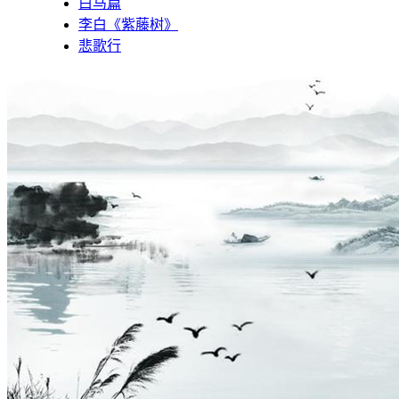
白马篇
李白《紫藤树》
悲歌行