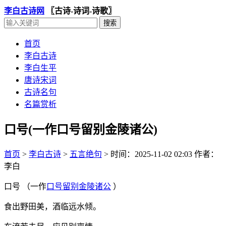
李白古诗网
〖古诗-诗词-诗歌〗
首页
李白古诗
李白生平
唐诗宋词
古诗名句
名篇赏析
口号(一作口号留别金陵诸公)
首页
>
李白古诗
>
五言绝句
>
时间：2025-11-02 02:03
作者：
李白
口号 （一作
口号留别金陵诸公
）
食出野田美，酒临远水倾。