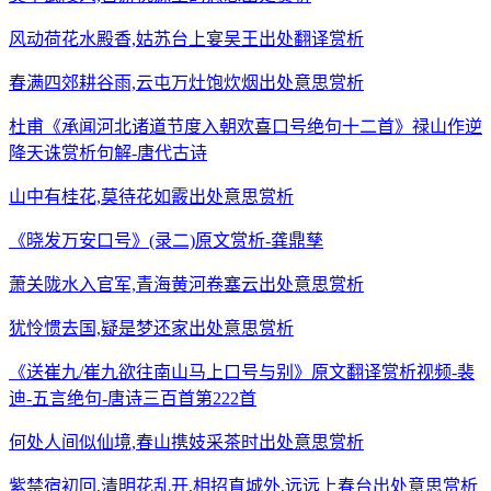
风动荷花水殿香,姑苏台上宴吴王出处翻译赏析
春满四郊耕谷雨,云屯万灶饱炊烟出处意思赏析
杜甫《承闻河北诸道节度入朝欢喜口号绝句十二首》禄山作逆
降天诛赏析句解-唐代古诗
山中有桂花,莫待花如霰出处意思赏析
《晓发万安口号》(录二)原文赏析-龚鼎孳
萧关陇水入官军,青海黄河卷塞云出处意思赏析
犹怜惯去国,疑是梦还家出处意思赏析
《送崔九/崔九欲往南山马上口号与别》原文翻译赏析视频-裴
迪-五言绝句-唐诗三百首第222首
何处人间似仙境,春山携妓采茶时出处意思赏析
紫禁宿初回,清明花乱开,相招直城外,远远上春台出处意思赏析