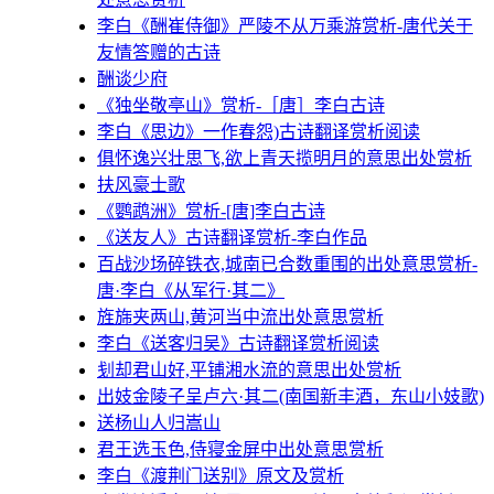
李白《酬崔侍御》严陵不从万乘游赏析-唐代关于
友情答赠的古诗
酬谈少府
《独坐敬亭山》赏析-［唐］李白古诗
李白《思边》一作春怨)古诗翻译赏析阅读
俱怀逸兴壮思飞,欲上青天揽明月的意思出处赏析
扶风豪士歌
《鹦鹉洲》赏析-[唐]李白古诗
《送友人》古诗翻译赏析-李白作品
百战沙场碎铁衣,城南已合数重围的出处意思赏析-
唐·李白《从军行·其二》
旌旆夹两山,黄河当中流出处意思赏析
李白《送客归吴》古诗翻译赏析阅读
刬却君山好,平铺湘水流的意思出处赏析
出妓金陵子呈卢六·其二(南国新丰酒，东山小妓歌)
送杨山人归嵩山
君王选玉色,侍寝金屏中出处意思赏析
李白《渡荆门送别》原文及赏析