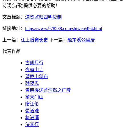
诗词(诗歌)提供必要的帮助！
文章标题：
送贺监归四明应制
链接地址：
https://www.978588.com/shiwen/494.html
上一篇：
江上赠窦长史
下一篇：
题东溪公幽居
代表作品
古朗月行
夜宿山寺
望庐山瀑布
静夜思
黄鹤楼送孟浩然之广陵
望天门山
赠汪伦
蜀道难
将进酒
侠客行