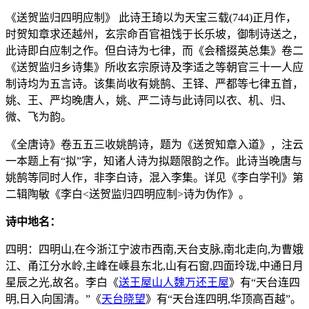
《送贺监归四明应制》 此诗王琦以为天宝三载(744)正月作，
时贺知章求还越州，玄宗命百官祖饯于长乐坡，御制诗送之，
此诗即白应制之作。但白诗为七律，而《会稽掇英总集》卷二
《送贺监归乡诗集》所收玄宗原诗及李适之等朝官三十一人应
制诗均为五言诗。该集尚收有姚鹄、王铎、严都等七律五首，
姚、王、严均晚唐人，姚、严二诗与此诗同以衣、机、归、
微、飞为韵。
《全唐诗》卷五五三收姚鹄诗，题为《送贺知章入道》，注云
一本题上有“拟”字，知诸人诗为拟题限韵之作。此诗当晚唐与
姚鹄等同时人作，非李白诗，混入李集。详见《李白学刊》第
二辑陶敏《李白<送贺监归四明应制>诗为伪作》。
诗中地名：
四明：四明山,在今浙江宁波市西南,天台支脉,南北走向,为曹娥
江、甬江分水岭,主峰在嵊县东北,山有石窗,四面玲珑,中通日月
星辰之光,故名。李白《
送王屋山人魏万还王屋
》有“天台连四
明,日入向国清。”《
天台晓望
》有“天台连四明,华顶高百越”。