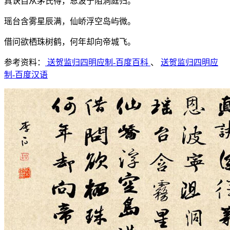
真诀自从茅氏得，恩波宁阻洞庭归。
瑶台含雾星辰满，仙峤浮空岛屿微。
借问欲栖珠树鹤，何年却向帝城飞。
参考资料：
送贺监归四明应制-百度百科
、
送贺监归四明应
制-百度汉语