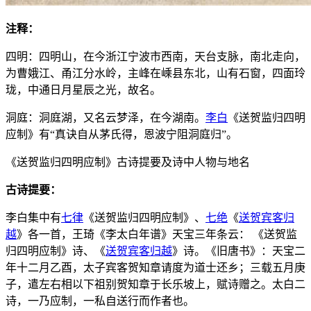
注释：
四明：四明山，在今浙江宁波市西南，天台支脉，南北走向，
为曹娥江、甬江分水岭，主峰在嵊县东北，山有石窗，四面玲
珑，中通日月星辰之光，故名。
洞庭：洞庭湖，又名云梦泽，在今湖南。
李白
《送贺监归四明
应制》有“真诀自从茅氏得，恩波宁阻洞庭归”。
《送贺监归四明应制》古诗提要及诗中人物与地名
古诗提要：
李白集中有
七律
《送贺监归四明应制》、
七绝
《
送贺宾客归
越
》各一首，王琦《李太白年谱》天宝三年条云： 《送贺监
归四明应制》诗、《
送贺宾客归越
》诗。《旧唐书》：天宝二
年十二月乙酉，太子宾客贺知章请度为道士还乡；三载五月庚
子，遣左右相以下祖别贺知章于长乐坡上，赋诗赠之。太白二
诗，一乃应制，一私自送行而作者也。