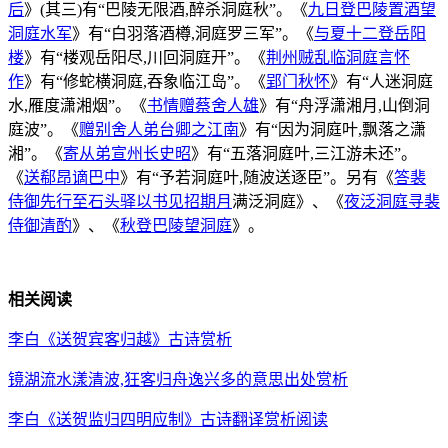
后
》(其三)有“巴陵无限酒,醉杀洞庭秋”。《
九日登巴陵置酒望
洞庭水军
》有“白羽落酒樽,洞庭罗三军”。《
与夏十二登岳阳
楼
》有“楼观岳阳尽,川回洞庭开”。《
荆州贼乱临洞庭言怀
作
》有“修蛇横洞庭,吞象临江岛”。《
郢门秋怀
》有“人迷洞庭
水,雁度潇湘烟”。《
书情赠蔡舍人雄
》有“舟浮潇湘月,山倒洞
庭波”。《
赠别舍人弟台卿之江南
》有“因为洞庭叶,飘落之潇
湘”。《
寄从弟宣州长史昭
》有“五落洞庭叶,三江游未还”。
《
送郗昂谪巴中
》有“予若洞庭叶,随波送逐臣”。另有《
答裴
侍御先行至石头驿以书见招期月
满泛洞庭》、《
夜泛洞庭寻裴
侍御清酌
》、《
秋登巴陵望洞庭
》。
相关阅读
李白《送贺宾客归越》古诗赏析
镜湖流水漾清波,狂客归舟逸兴多的意思出处赏析
李白《送贺监归四明应制》古诗翻译赏析阅读