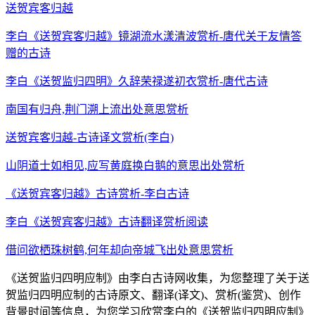
送贺宾客归越
李白《送贺宾客归越》镜湖流水漾清波赏析-唐代关于友情答
赠的古诗
李白《送贺监归四明》久辞荣禄遂初衣赏析-唐代古诗
南国有归舟,荆门溯上流出处意思赏析
送贺宾客归越-古诗译文赏析(李白)
山阴道士如相见,应写黄庭换白鹅的意思出处赏析
《送贺宾客归越》古诗赏析-李白古诗
李白《送贺宾客归越》古诗翻译赏析阅读
借问欲栖珠树鹤,何年却向帝城飞出处意思赏析
《送贺监归四明应制》由李白古诗网收集，为您整理了关于送
贺监归四明应制的古诗原文、翻译(译文)、赏析(鉴赏)、创作
背景时间等信息，为您学习欣赏李白的《送贺监归四明应制》