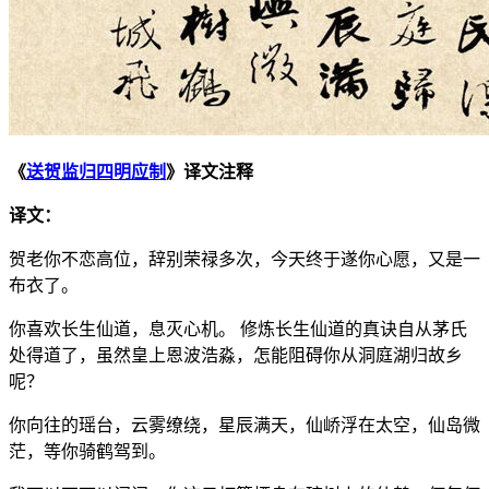
《
送贺监归四明应制
》译文注释
译文：
贺老你不恋高位，辞别荣禄多次，今天终于遂你心愿，又是一
布衣了。
你喜欢长生仙道，息灭心机。 修炼长生仙道的真诀自从茅氏
处得道了，虽然皇上恩波浩淼，怎能阻碍你从洞庭湖归故乡
呢？
你向往的瑶台，云雾缭绕，星辰满天，仙峤浮在太空，仙岛微
茫，等你骑鹤驾到。