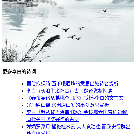
更多李白的诗词
蜀僧抱绿绮,西下峨眉峰的意思出处诗名赏析
李白《夜泊牛渚怀古》古诗翻译赏析阅读
《春夜宴诸从弟桃李园序》赏析-李白的文言文
好为庐山谣,兴因庐山发的出处意思赏析
李白《献从叔当涂宰阳冰》金镜霾六国赏析句解-
唐代关于感慨兴怀的古诗
婵娟罗浮月,摇艳桂水云,美人竟独往,而我安得群出
处意思赏析