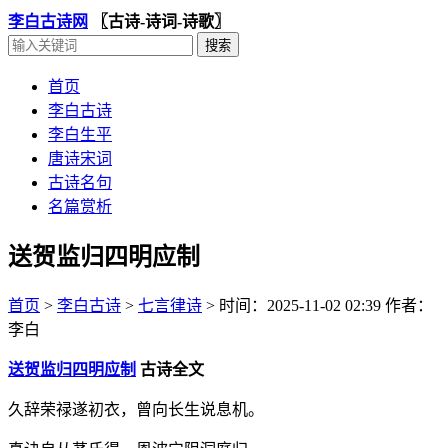
李白古诗网
〖古诗-诗词-诗歌〗
首页
李白古诗
李白生平
唐诗宋词
古诗名句
名篇赏析
送贺监归四明应制
首页
>
李白古诗
>
七言律诗
>
时间：2025-11-02 02:39
作者：
李白
送贺监归四明应制
古诗全文
久辞荣禄遂初衣，曾向长生说息机。