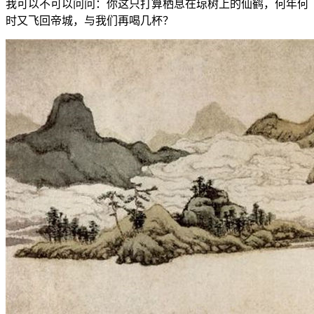
我可以不可以问问：你这只打算栖息在琼树上的仙鹤，何年何
时又飞回帝城，与我们再喝几杯？