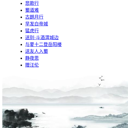
悲歌行
蜀道难
古朗月行
早发白帝城
猛虎行
送别·斗酒渭城边
与夏十二登岳阳楼
送友人入蜀
静夜思
赠汪伦