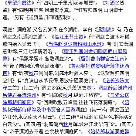
《
早望海霞边
》有“四明三千里,朝起赤城霞”。《
对酒
忆贺
监》有“四明有狂客,风流贺季真。”“狂客归四明,山阴道士
迎。”另有《送贺监归四明应制》。
洞庭：洞庭湖,又名云梦泽,在今湖南。李白《
远别离
》有“乃在
洞庭之南,潇湘之浦”。《
临江王节士歌
》有“洞庭白波木叶稀,
燕鸿始入吴云飞”。《
当涂赵炎少府粉图山水歌
》有“洞庭潇湘
意渺绵,三江七泽情洄沿”。《
赠王判官时余归隐居庐山屏风
叠
》有“俱飘零落叶,各散洞庭流”。《
留别曹南群官之江南
》
有“帝子隔洞庭,青枫满潇湘”。《
鲁郡尧祠送窦明府薄华还西
京
》有“昨夜
秋
声阊阖来,洞庭木叶骚人哀”。《送贺监归四明
应制》有“真诀自从茅氏得,恩波宁阻洞庭归”。《
送长沙陈太
守
二首》(其二)有“洞庭乡路远,遥羡锦衣
春
”。
洞庭醉后送绛州
吕使君杲流澧州
》有“洞庭破
秋
月,纵酒开愁容”。《
与诸公送
陈郎将归衡阳
》有“回飚吹散五峰雪,往往飞花落洞庭”。《
陪
族叔刑部侍郎晔及中书贾舍人至游
洞庭》(其一)有“洞庭西望
楚江分,水尽南天不见云”。(其二)有“且就洞庭赊月色,将船买酒
白云边”。(其四)有“洞庭湖西
秋
月辉,潇湘江北早鸿飞”。(其五)
有“帝子潇湘去不返,空余秋草洞庭间”。《
陪侍郎叔游洞庭醉