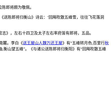
位陈郎将颇为敬佩。
《送陈郎将归衡山》诗云：‘回飚吹散五峰雪，往往飞花落洞
百官志》，左右十四卫及太子左右率府皆有郎将，五品。
山南麓。李白《
送王屋山人魏万还王屋
》有“五峰转月色,百里行
秋
曲,衡山望五峰”。《与诸公送陈郎将归衡阳》有“回飚吹散五峰