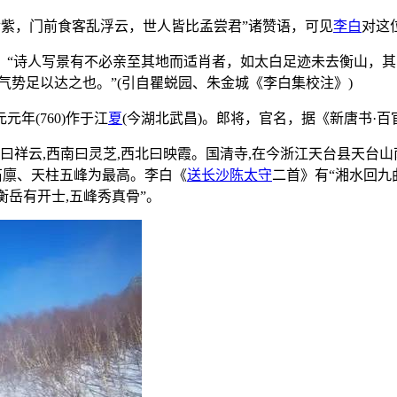
金紫，门前食客乱浮云，世人皆比孟尝君”诸赞语，可见
李白
对这
：“诗人写景有不必亲至其地而适肖者，如太白足迹未去衡山，其
气势足以达之也。”(引自瞿蜕园、朱金城《李白集校注》)
年(760)作于江
夏
(今湖北武昌)。郎将，官名，据《新唐书·
曰祥云,西南曰灵芝,西北曰映霞。国清寺,在今浙江天台县天台
石廪、天柱五峰为最高。李白《
送长沙陈太守
二首》有“湘水回九
衡岳有开士,五峰秀真骨”。