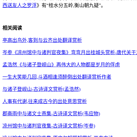
西送友人之罗浮
》有“桂水分五岭,衡山朝九疑”。
相关阅读
亭高出鸟外,客到与云齐出处翻译赏析
岑参《凉州馆中与诸判官夜集》弯弯月出挂城头赏析-唐代关于
孟浩然《与诸子登岘山》再伟大的人物都是岁月的俘虏
一生大笑能几回,斗酒相逢须醉倒出处翻译赏析作者
与诸子登岘山-古诗译文赏析(孟浩然)
人事有代谢,往来成古今的出处意思赏析
郡斋雨中与诸文士燕集-古诗译文赏析(韦应物)
凉州馆中与诸判官夜集-古诗译文赏析(岑参)