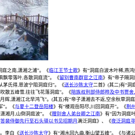
洞庭之南,潇湘之浦”。《
临江王节士歌
》有“洞庭白波木叶稀,燕鸿
俱飘零落叶,各散洞庭流”。《
留别曹南群官之江南
》有“帝子隔洞
从茅氏得,恩波宁阻洞庭归”。《
送长沙陈太守
二首》(其二)有“洞
飚吹散五峰雪,往往飞花落洞庭”。《
陪族叔刑部侍郎晔及中书贾舍
秋月辉,潇湘江北早鸿飞”。(其五)有“帝子潇湘去不返,空余秋草洞庭
军”。《
与夏十二登岳阳楼
》有“楼观岳阳尽,川回洞庭开”。《
荆
浮潇湘月,山倒洞庭波”。《
赠别舍人弟台卿之江南
》有“因为洞庭叶
《
答裴侍御先行至石头驿以书见招期月
满泛洞庭》、《
夜泛洞庭
北。李白《
送长沙陈太守
》有“湘水回九曲,衡山望五峰”。《与诸