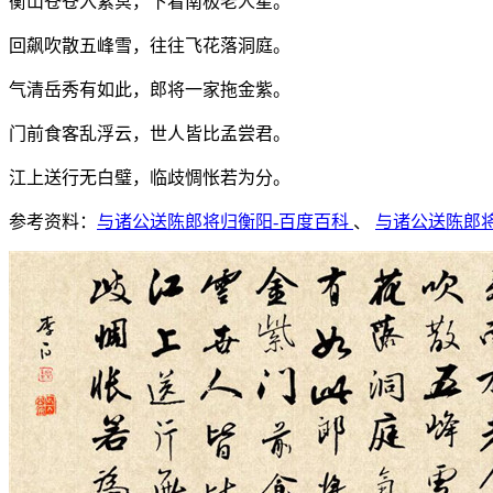
衡山苍苍入紫冥，下看南极老人星。
回飙吹散五峰雪，往往飞花落洞庭。
气清岳秀有如此，郎将一家拖金紫。
门前食客乱浮云，世人皆比孟尝君。
江上送行无白璧，临歧惆怅若为分。
参考资料：
与诸公送陈郎将归衡阳-百度百科
、
与诸公送陈郎将