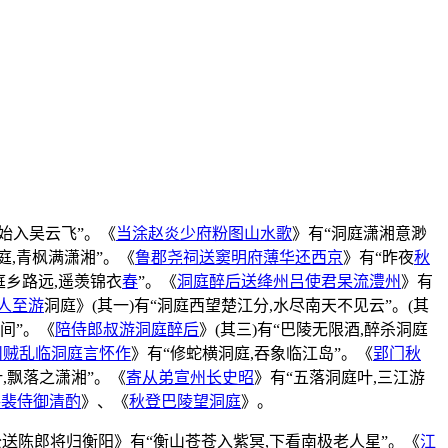
始入吴云飞”。《
当涂赵炎少府粉图山水歌
》有“洞庭潇湘意渺
庭,青枫满潇湘”。《
鲁郡尧祠送窦明府薄华还西京
》有“昨夜
秋
庭乡路远,遥羡锦衣
春
”。《
洞庭醉后送绛州吕使君杲流澧州
》有
人至游
洞庭》(其一)有“洞庭西望楚江分,水尽南天不见云”。(其
间”。《
陪侍郎叔游洞庭醉后
》(其三)有“巴陵无限酒,醉杀洞庭
州贼乱临洞庭言怀作
》有“修蛇横洞庭,吞象临江岛”。《
郢门秋
,飘落之潇湘”。《
寄从弟宣州长史昭
》有“五落洞庭叶,三江游
寻裴侍御清酌
》、《
秋登巴陵望洞庭
》。
公送陈郎将归衡阳》有“衡山苍苍入紫冥,下看南极老人星”。《
江