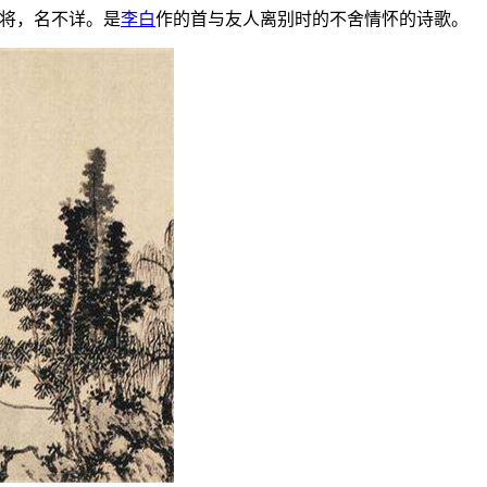
郎将，名不详。是
李白
作的首与友人离别时的不舍情怀的诗歌。