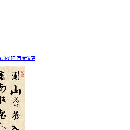
归衡阳-百度汉语