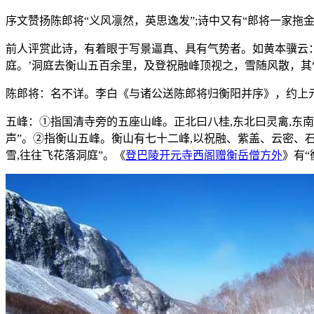
序文赞扬陈郎将“义风凛然，英思逸发”;诗中又有“郎将一家拖
前人评赏此诗，有着眼于写景逼真、具有气势者。如黄本骥云
庭。’洞庭去衡山五百余里，及登祝融峰顶视之，雪随风散，其
陈郎将：名不详。李白《与诸公送陈郎将归衡阳并序》，约上元元
五峰：①指国清寺旁的五座山峰。正北曰八桂,东北曰灵禽,东南
声”。②指衡山五峰。衡山有七十二峰,以祝融、紫盖、云密、
雪,往往飞花落洞庭”。《
登巴陵开元寺西阁赠衡岳僧方外
》有“