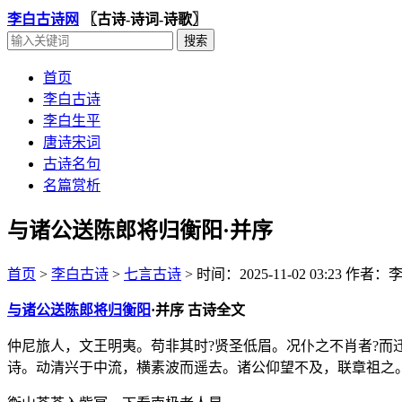
李白古诗网
〖古诗-诗词-诗歌〗
首页
李白古诗
李白生平
唐诗宋词
古诗名句
名篇赏析
与诸公送陈郎将归衡阳·并序
首页
>
李白古诗
>
七言古诗
>
时间：2025-11-02 03:23
作者：
与诸公送陈郎将归衡阳
·并序 古诗全文
仲尼旅人，文王明夷。苟非其时?贤圣低眉。况仆之不肖者?而
诗。动清兴于中流，横素波而遥去。诸公仰望不及，联章祖之