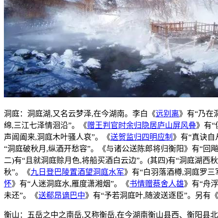
洞庭：洞庭湖,又名云梦泽,在今湖南。李白《
远别离
》有“乃在
绵,三江七泽情洄沿”。《
赠王判官时余归隐居庐山屏风叠
》有“
声阊阖来,洞庭木叶骚人哀”。《
送贺监归四明应制
》有“真诀自
“洞庭破秋月,纵酒开愁容”。《与诸公送陈郎将归衡阳》有“回
二)有“且就洞庭赊月色,将船买酒白云边”。(其四)有“洞庭湖西
秋”。《
九日登巴陵置酒望洞庭水军
》有“白羽落酒樽,洞庭罗三
怀
》有“人迷洞庭水,雁度潇湘烟”。《
书情赠蔡舍人雄
》有“舟
未还”。《
送郗昂谪巴中
》有“予若洞庭叶,随波送逐臣”。另有
衡山：五岳之中之南岳,又称衡岳,在今湖南衡山县西、衡阳县