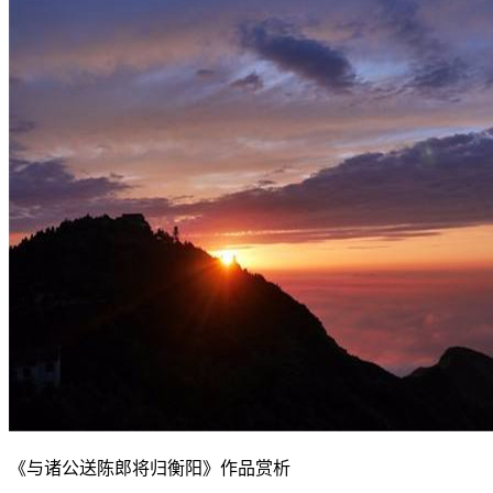
《与诸公送陈郎将归衡阳》作品赏析