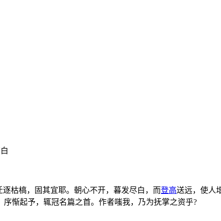
李白
迁逐枯槁，固其宜耶。朝心不开，暮发尽白，而
登高
送远，使人
。序惭起予，辄冠名篇之首。作者嗤我，乃为抚掌之资乎?