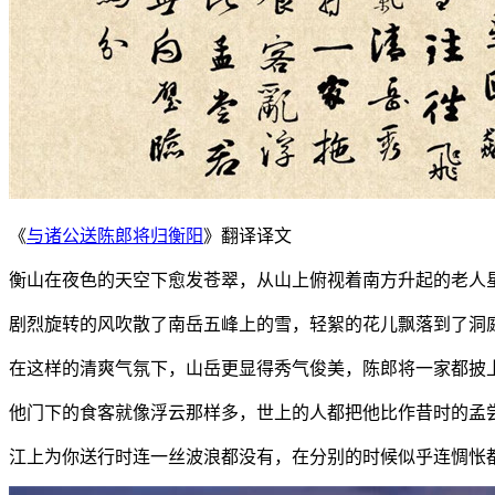
《
与诸公送陈郎将归衡阳
》翻译译文
衡山在夜色的天空下愈发苍翠，从山上俯视着南方升起的老人
剧烈旋转的风吹散了南岳五峰上的雪，轻絮的花儿飘落到了洞
在这样的清爽气氛下，山岳更显得秀气俊美，陈郎将一家都披
他门下的食客就像浮云那样多，世上的人都把他比作昔时的孟
江上为你送行时连一丝波浪都没有，在分别的时候似乎连惆怅