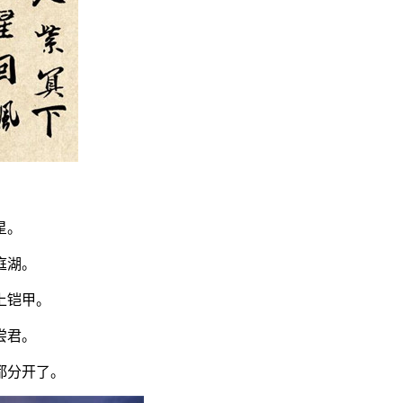
星。
庭湖。
上铠甲。
尝君。
都分开了。