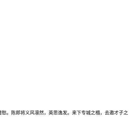
增愁。陈郎将义风凛然，英思逸发。来下专城之榻，去邀才子之