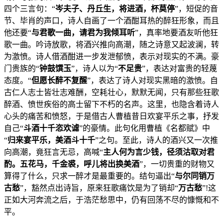
四个三言句：“
岑夫子、丹丘生，将进酒，杯莫停
”，短促的音
节、毕肖的声口，诗人自画了一个酒酣耳热的醉狂形象，而且
他还要“
与君歌一曲，请君为我倾耳听
”，真率地要酒友听他狂
歌一曲。吟诗放歌，将酒兴推向高潮，随之诗意又起波澜，转
为激愤。诗人借酒酣进一步发泄郁愤，表示对现实的不满。豪
门贵族的“
钟鼓馔玉
”，诗人以为“
不足贵
”，表达对富贵的轻蔑
态度。“
但愿长醉不复醒
”，表达了诗人对现实黑暗的激愤。自
古仁人志士皆壮志难酬，空耗壮心，默默无闻，只有那些狂歌
醉酒、愤世疾俗的高士留下不朽的名声。这里，也隐含着诗人
心头的痛苦和愤怒，于是借古人曹植昔日欢宴平乐之事，抒发
自己“
斗酒十千恣欢谑
”的豪情。此句化用曹植《名都赋》中
“
归来宴平乐，美酒斗十千
”之句。至此，诗人的酒兴又一次推
向高潮，竟狂言无忌，高喊“
主人何为言少钱，径须沽取对君
酌。五花马，千金裘，呼儿将出换美酒
”，一切贵重的财物又
算得了什么，只求一醉才是最重要的。结句逼出“
与尔同销万
古愁
”，豁然点出诗旨，原来狂歌痛饮是为了销却“
万古愁
”!这
正如大河奔流之后，于浩茫愁思中，仍有回荡不尽的慷慨和不
平。