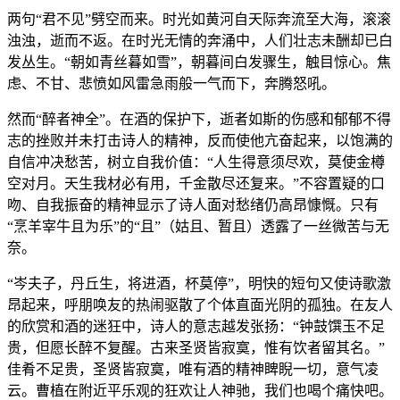
两句“君不见”劈空而来。时光如黄河自天际奔流至大海，滚滚
浊浊，逝而不返。在时光无情的奔涌中，人们壮志未酬却已白
发丛生。“朝如青丝暮如雪”，朝暮间白发骤生，触目惊心。焦
虑、不甘、悲愤如风雷急雨般一气而下，奔腾怒吼。
然而“醉者神全”。在酒的保护下，逝者如斯的伤感和郁郁不得
志的挫败并未打击诗人的精神，反而使他亢奋起来，以饱满的
自信冲决愁苦，树立自我价值：“人生得意须尽欢，莫使金樽
空对月。天生我材必有用，千金散尽还复来。”不容置疑的口
吻、自我振奋的精神显示了诗人面对愁绪仍高昂慷慨。只有
“烹羊宰牛且为乐”的“且”（姑且、暂且）透露了一丝微苦与无
奈。
“岑夫子，丹丘生，将进酒，杯莫停”，明快的短句又使诗歌激
昂起来，呼朋唤友的热闹驱散了个体直面光阴的孤独。在友人
的欣赏和酒的迷狂中，诗人的意志越发张扬：“钟鼓馔玉不足
贵，但愿长醉不复醒。古来圣贤皆寂寞，惟有饮者留其名。”
佳肴不足贵，圣贤皆寂寞，唯有酒的精神睥睨一切，意气凌
云。曹植在附近平乐观的狂欢让人神驰，我们也喝个痛快吧。