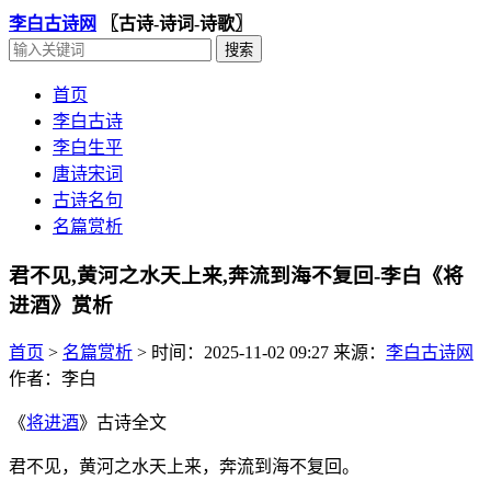
李白古诗网
〖古诗-诗词-诗歌〗
首页
李白古诗
李白生平
唐诗宋词
古诗名句
名篇赏析
君不见,黄河之水天上来,奔流到海不复回-李白《将
进酒》赏析
首页
>
名篇赏析
>
时间：2025-11-02 09:27
来源：
李白古诗网
作者：李白
《
将进酒
》古诗全文
君不见，黄河之水天上来，奔流到海不复回。