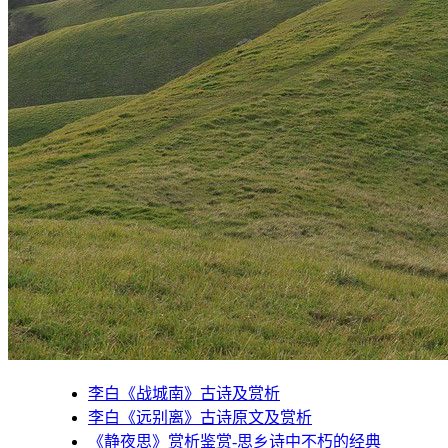
李白《战城南》古诗及赏析
李白《远别离》古诗原文及赏析
《静夜思》赏析鉴赏-思乡诗中不朽的经典