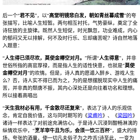
后一个“
君不见
”，以“
高堂明镜悲白发，朝如青丝暮成雪
”的夸
张描写，比喻人生短暂。两句相互衬托，气势豪纵，奠定了全
诗狂放的主旋律。既然人生短促，时光飘忽，功业难成，内心
的郁闷又无以排解，何不及时行乐、忘却痛苦呢？诗自然地落
入题意：
“
人生得已须尽欢，莫使金樽空对月。
”所谓“
人生得意
”，并非
世俗所指的高官厚禄，而是指人生的适性快意，也就是“
莫使
金樽空对月
”的欢情。但是，诗人真的愿遁入醉乡、游戏人生
么？否，诗人实不得已而为之，为的是想摆脱现实中人生的痛
苦，并非真的颓唐不振，其内心深处还是向往着功名和理想。
所以接着高唱出
“
天生我材必有用，千金散尽还复来
”，表达了诗人的乐观信
念，肯定自我价值，这与同时期写的《
梁甫吟
》、《
梁园吟
》
诸诗一样表达了对前途充满信心。于是诗人沉浸到酣畅淋漓的
纵情欢乐中，“
烹羊宰牛且为乐，会须一饮三百杯
”，盛大的排
场，夸张的酒量，使一切凡夫俗子为之咋舌!诗至此，一变为