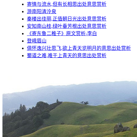
寄情与流水,但有长相思出处意思赏析
游南阳清泠泉
秦楼出佳丽,正值朝日光出处意思赏析
安知南山桂,绿叶垂芳根出处意思赏析
《寄东鲁二稚子》原文赏析-李白
登峨眉山
俱怀逸兴壮思飞,欲上青天览明月的意思出处赏析
​​​​​​​蜀道之难,难于上青天的意思出处赏析