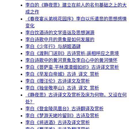
李白的《静夜思》建立在前人的名句基础之上的大
成之作
《春夜宴从弟桃花园序》李白以乐遣悲的思想感情
变化
李白饮酒诗的文学造诣及思想渊源
李白诗歌中月的意象是如何发展的
李白《少年行》与胡姬酒肆
李白《渡荆门送别》古诗赏析-遥相呼应之意境
李白诗歌中的黄河意象及李白心中的黄河情怀
李白《菩萨蛮·平林漠漠烟如织》古诗译文赏析
李白《早发白帝城》古诗_译文_赏析
李白《赠汪伦》古诗译文及赏析
李白《独坐敬亭山》古诗_译文_赏析
《静夜思》古诗译文及赏析及床为何物，又设在何
处？
李白《登金陵凤凰台》古诗翻译及赏析
李白《梦游天姥吟留别》古诗及赏析
李白《将进酒》古诗及译文赏析