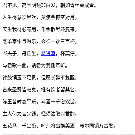
君不见，高堂明镜悲白发，朝如青丝暮成雪。
人生得意须尽欢，莫使金樽空对月。
天生我材必有用，千金散尽还复来。
烹羊宰牛且为乐，会须一饮三百杯。
岑夫子，丹丘生，
将进酒
，杯莫停。
与君歌一曲，请君为我侧耳听。
钟鼓馔玉不足贵，但愿长醉不复醒。
古来圣贤皆寂寞，惟有饮者留其名。
陈王昔时宴平乐，斗酒十千恣欢谑。
主人何为言少钱，径须沽取对君酌。
五花马，千金裘，呼儿将出换美酒，与尔同销万古愁。