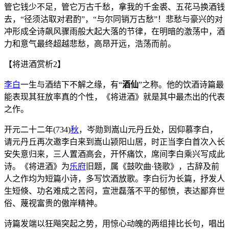
管它钱少不足，管它万古千愁，拿我的千金裘、五花马换酒钱
去，“径须沽取对君酌”，“与尔同销万古愁”！悲愁与豪兴的对
冲形成全诗飙风骤雨般大起大落的节律，在明暗的激荡中，酒
力和意气最终超越悲愁，高昂开远，浩荡而前。
【将进酒赏析2】
李白
一生与酒结下不解之缘，有“
酒仙
”之称。他的饮酒诗篇最
能表现其狂放率真的个性，《将进酒》就是其中最杰出的代表
之作。
开元二十二年(734)
秋
，岑勋到嵩山元丹丘处，因仰慕李白，
请元丹丘再次邀李白来到嵩山颍阳山居，时正当李白首次入长
安失意归来，三人置酒高会，开怀痛饮，席间李白乘兴写成此
诗。《将进酒》为
乐府
旧题，属《鼓吹曲·铙歌》，古辞及前
人之作均为短篇小诗，多写饮酒放歌。李白衍为长篇，抒发人
生短倏、功名难成之苦闷，宣泄磊落不平的郁愤，表达鄙弃世
俗、蔑视富贵的傲岸精神。
诗篇发端以狂飚突起之势，用惊心动魄的两组排比长句，唱出