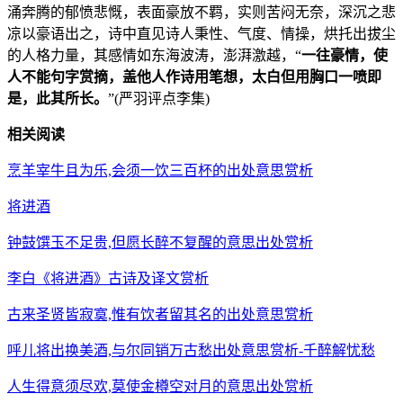
涌奔腾的郁愤悲慨，表面豪放不羁，实则苦闷无奈，深沉之悲
凉以豪语出之，诗中直见诗人秉性、气度、情操，烘托出拔尘
的人格力量，其感情如东海波涛，澎湃激越，“
一往豪情，使
人不能句字赏摘，盖他人作诗用笔想，太白但用胸口一喷即
是，此其所长。
”(严羽评点李集)
相关阅读
烹羊宰牛且为乐,会须一饮三百杯的出处意思赏析
将进酒
钟鼓馔玉不足贵,但愿长醉不复醒的意思出处赏析
李白《将进酒》古诗及译文赏析
古来圣贤皆寂寞,惟有饮者留其名的出处意思赏析
呼儿将出换美酒,与尔同销万古愁出处意思赏析-千醉解忧愁
人生得意须尽欢,莫使金樽空对月的意思出处赏析