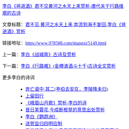
李白《将进酒》君不见黄河之水天上来赏析-唐代关于行路维
艰的古诗
文章标题：
君不见,黄河之水天上来,奔流到海不复回-李白《将
进酒》赏析
链接地址：
https://www.978588.com/shangxi/5149.html
上一篇：
李白《战城南》古诗及赏析
下一篇：
李白《行路难》(金樽清酒斗十千)古诗全文赏析
更多李白的诗词
奔亡道中·其二(亭伯去安在，李陵降未归)
上留田行
《峨眉山月歌》赏析-李白的诗
昔日芙蓉花,今成断根草的意思出处赏析
李白《鹦鹉洲》
送贺监归四明应制