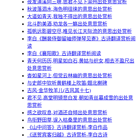
夜发清溪向三峡,思君不见下渝州出处意思赏析
秋波落泗水,海色明徂徕的意思出处赏析
大道如青天,我独不得出的意思出处赏析
北斗酌美酒,劝龙各一觞出处意思赏析
孤帆远影碧空尽,唯见长江天际流的意思出处赏析
李白《酬裴侍御留岫师弹琴见寄》古诗翻译赏析阅
读
李白《襄阳歌》古诗翻译赏析阅读
青天何历历,明星如白石,黄姑与织女,相去不盈尺出
处意思赏析
杳如星河上,但觉云林幽的意思出处赏析
与史郎中钦听黄鹤楼上吹笛/题北榭碑
古风·金华牧羊儿(古风其十七)
君不见,高堂明镜悲白发,朝如青丝暮成雪的出处意
思赏析
感之欲叹息,对酒还自倾出处意思赏析
鸟衔野田草,误入枯桑里的意思出处赏析
《山中问答》古诗翻译赏析-李白作品
《送贺宾客归越》古诗赏析-李白古诗