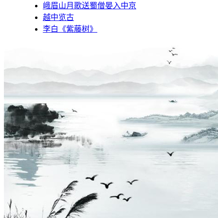
峨眉山月歌送蜀僧晏入中京
越中览古
李白《紫藤树》