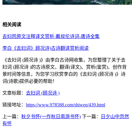
相关阅读
去妇怨原文注释译文赏析-戴叔伦诗词-唐诗全集
李白《去妇词》顾况诗)古诗翻译赏析阅读
《去妇词 (顾况诗 )》由李白古诗网收集，为您整理了关于去
妇词 (顾况诗 )的古诗原文、翻译(译文)、赏析(鉴赏)、创作背
景时间等信息，为您学习欣赏李白的《去妇词 (顾况诗 )》诗
词(诗歌)提供必要的帮助！
文章标题：
去妇词 (顾况诗 )
链接地址：
https://www.978588.com/shiwen/439.html
上一篇：
秋夕书怀(一作秋日南游书怀)
下一篇：
日夕山中忽然
有怀