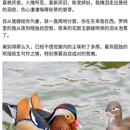
喜艳厌衰，人情所至，喜新厌旧，新宠妍好。我掩泪走出曾经
的洞房，伤心凄凄侮辱秋草的衰草。
自从我嫁给你为妻，就一直两地分居，你在东来我在西。罗帏
里的我从夜到晓独自怨恨，原来的花颜玉貌被啼哭的泪水泡蔫
了。
离别得那么久，已经不感觉屋内的尘埃积了多厚。看到孤独的
玳瑁就生可怜之情，特别羡慕双双成对的鸳鸯。