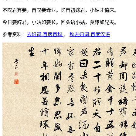
不叹君弃妾，自叹妾缘业。忆昔初嫁君，小姑才倚床。
今日妾辞君，小姑如妾长。回头语小姑，莫嫁如兄夫。
参考资料：
去妇词-百度百科
、
秋去妇词-百度汉语