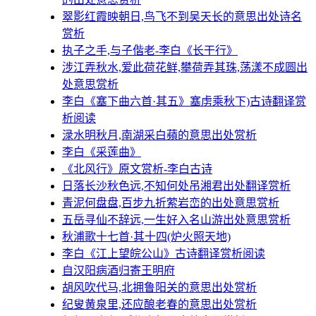
翠影红霞映朝日,鸟飞不到吴天长的意思出处诗名
赏析
执子之手,与子偕老-李白《长干行》
涉江弄秋水,爱此荷花鲜,攀荷弄其珠,荡漾不成圆出
处意思赏析
李白《塞下曲六首·其五》塞虏乘秋下)古诗翻译赏
析阅读
渌水明秋月,南湖采白蘋的意思出处赏析
李白《采莲曲》
《北风行》原文赏析-李白古诗
日落长沙秋色远,不知何处吊湘君出处翻译赏析
青泥何盘盘,百步九折萦岩峦的出处意思赏析
五岳寻仙不辞远,一生好入名山游出处意思赏析
秋浦歌十七首·其十四(炉火照天地)
李白《江上望皖公山》古诗翻译赏析阅读
自汉阳病酒归寄王明府
胡风吹代马,北拥鲁阳关的意思出处赏析
纪叟黄泉里,还应酿老春的意思出处赏析