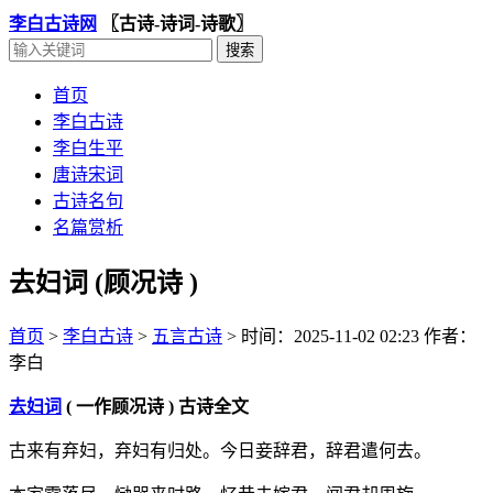
李白古诗网
〖古诗-诗词-诗歌〗
首页
李白古诗
李白生平
唐诗宋词
古诗名句
名篇赏析
去妇词 (顾况诗 )
首页
>
李白古诗
>
五言古诗
>
时间：2025-11-02 02:23
作者：
李白
去妇词
( 一作顾况诗 ) 古诗全文
古来有弃妇，弃妇有归处。今日妾辞君，辞君遣何去。