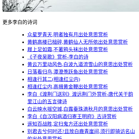
更多李白的诗词
众星罗青天,明者独有月出处意思赏析
黄鹤高楼已槌碎,黄鹤仙人无所依出处意思赏析
屐上足如霜,不著鸦头袜出处意思赏析
《子夜吴歌》赏析-李白的诗
黄云万里动风色,白波九道流雪山的意思出处赏析
日落看归鸟,潭澄羡跃鱼出处意思赏析
相逢行其二(相逢红尘内)
相逢红尘内,高揖黄金鞭出处意思赏析
李白《渡荆门送别》渡远荆门外赏析-唐代关于韵
里江山的五言律诗
白云映水摇空城,白露垂珠滴秋月的意思出处赏析
李白《自汉阳病酒归寄王明府》古诗赏析
遥知百战胜,定扫鬼方还出处意思赏析
别君去兮何时还?且放白鹿青崖间,须行即骑访名山
的出处意思赏析