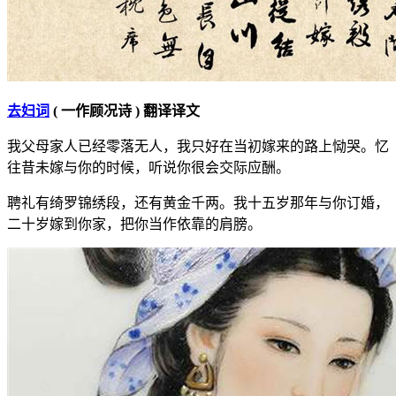
去妇词
( 一作顾况诗 ) 翻译译文
我父母家人已经零落无人，我只好在当初嫁来的路上恸哭。忆
往昔未嫁与你的时候，听说你很会交际应酬。
聘礼有绮罗锦绣段，还有黄金千两。我十五岁那年与你订婚，
二十岁嫁到你家，把你当作依靠的肩膀。