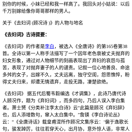
别你的时候，小妹已经和我一样高了。我回头对小姑说：以后
千万别嫁给像你哥哥那样的男人。
关于《去妇词 (顾况诗 )》的人物与地名
《去妇词》古诗提要：
《去妇词》的作者是
李白
，被选入《全唐诗》的第165卷第38
首。全诗以第一人称手法描写了一个因年老色衰被丈夫抛弃的
妇女形象，通过对人物细节的刻画表现出了弃妇的哀怨与孤
苦，表现了对抛弃妻子的人的谴责。记叙一位心地善良、命途
多舛的女子，出嫁不久，丈夫远离，独守空闺，怨思憔悴，盼
得丈夫归来，却遭无情遗弃，走投无路，凄楚欲绝。
《去妇词》 据五代后蜀韦縠编选《才调集》，此诗乃唐代诗
人顾况作，题为《弃妇词》，而多四句，乃后人误入李白集
者。萧士赟《分类补注李太白诗》云“此篇是顾况《弃妇辞》
也，后人添增数句，窜入太白集中。”詹锳《李白诗论丛》
云：“《全唐诗话》载皇甫湜所作顾况文集序云：‘偏于逸歌长
句，骏发踔厉，往往若穿天心，出月协，意外惊人语，非常人