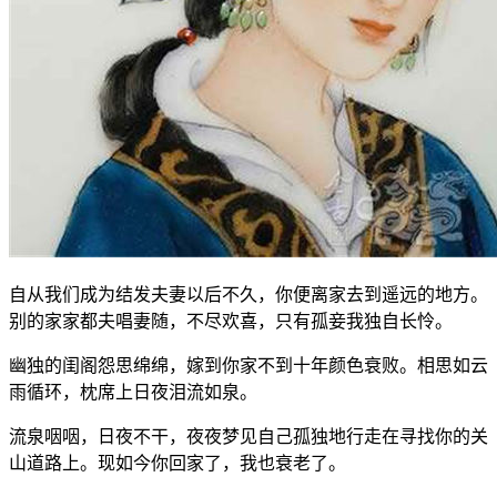
自从我们成为结发夫妻以后不久，你便离家去到遥远的地方。
别的家家都夫唱妻随，不尽欢喜，只有孤妾我独自长怜。
幽独的闺阁怨思绵绵，嫁到你家不到十年颜色衰败。相思如云
雨循环，枕席上日夜泪流如泉。
流泉咽咽，日夜不干，夜夜梦见自己孤独地行走在寻找你的关
山道路上。现如今你回家了，我也衰老了。