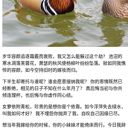
岁华容颜追逐霜霰而衰败，我又怎么能躲过这个劫？ 池沼的
寒水凋落芙蓉花，萧瑟的秋风使杨柳叶纷纷坠落。就如同我憔
悴的容颜，如今空持旧时的嫁妆而归。
下半生却寄托与谁呢？谁会愿意接纳我呢？ 你的恩情既然已
经断绝，相见的日子不知在什么年月了？ 真后悔当初与你共
倾连理杯，也后悔与你虚作同心结。
女萝依附青松，珍贵的是想你是个依靠。如今浮萍失去绿水，
叫我如何才好？ 我不埋怨你抛弃了我，自叹自己因缘已尽。
想当年我嫁给你的时候，你的小妹妹才能倚床而行。今日我辞