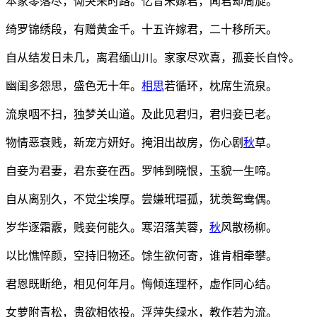
本家零落尽，恸哭来时路。忆昔未嫁君，闻君却周旋。
绮罗锦绣段，有赠黄金千。十五许嫁君，二十移所天。
自从结发日未几，离君缅山川。家家尽欢喜，孤妾长自怜。
幽闺多怨思，盛色无十年。
相思
若循环，枕席生流泉。
流泉咽不扫，独梦关山道。及此见君归，君归妾已老。
物情恶衰贱，新宠方妍好。掩泪出故房，伤心剧
秋
草。
自妾为君妻，君东妾在西。罗帏到晓恨，玉貌一生啼。
自从离别久，不觉尘埃厚。尝嫌玳瑁孤，犹羡鸳鸯偶。
岁华逐霜霰，贱妾何能久。寒沼落芙蓉，
秋
风散杨柳。
以比憔悴颜，空持旧物还。馀生欲何寄，谁肯相牵攀。
君恩既断绝，相见何年月。悔倾连理杯，虚作同心结。
女萝附青松，贵欲相依投。浮萍失绿水，教作若为流。