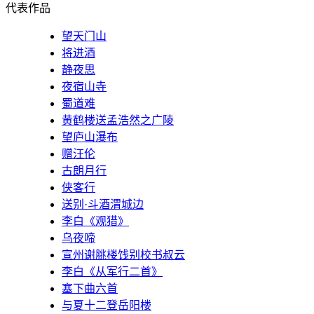
代表作品
望天门山
将进酒
静夜思
夜宿山寺
蜀道难
黄鹤楼送孟浩然之广陵
望庐山瀑布
赠汪伦
古朗月行
侠客行
送别·斗酒渭城边
李白《观猎》
乌夜啼
宣州谢脁楼饯别校书叔云
李白《从军行二首》
塞下曲六首
与夏十二登岳阳楼