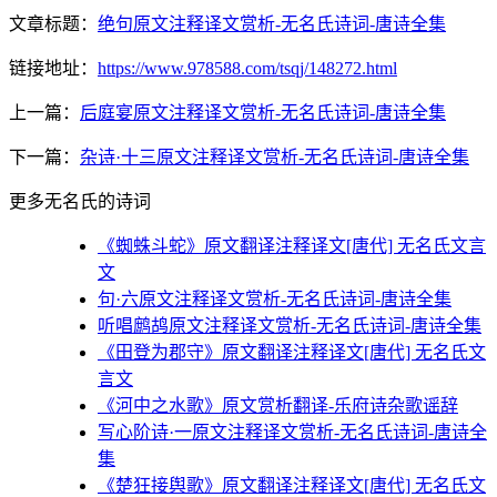
文章标题：
绝句原文注释译文赏析-无名氏诗词-唐诗全集
链接地址：
https://www.978588.com/tsqj/148272.html
上一篇：
后庭宴原文注释译文赏析-无名氏诗词-唐诗全集
下一篇：
杂诗·十三原文注释译文赏析-无名氏诗词-唐诗全集
更多无名氏的诗词
《蜘蛛斗蛇》原文翻译注释译文[唐代] 无名氏文言
文
句·六原文注释译文赏析-无名氏诗词-唐诗全集
听唱鹧鸪原文注释译文赏析-无名氏诗词-唐诗全集
《田登为郡守》原文翻译注释译文[唐代] 无名氏文
言文
《河中之水歌》原文赏析翻译-乐府诗杂歌谣辞
写心阶诗·一原文注释译文赏析-无名氏诗词-唐诗全
集
《楚狂接舆歌》原文翻译注释译文[唐代] 无名氏文