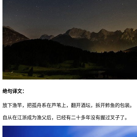
绝句译文：
放下渔竿，把孤舟系在芦苇上，翻开酒坛，拆开鲊鱼的包装。
自从在江浙成为渔父后，已经有二十多年没有握过叉子了。