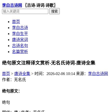
李白古诗网
〖古诗-诗词-诗歌〗
首页
李白古诗
李白生平
唐诗宋词
古诗名句
名篇赏析
绝句原文注释译文赏析-无名氏诗词-唐诗全集
首页
>
唐诗全集
>
时间：2026-02-06 10:14
来源：
李白古诗网
作者：无名氏
绝句原文：
绝句