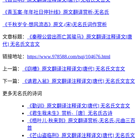
《青玉案·年年社日停针线》原文翻译赏析-无名氏
《千秋岁令·想风流态》原文,(宋)无名氏词作赏析
文章标题：
《秦穆公尝出而亡其骏马》原文翻译注释译文[唐
代] 无名氏文言文
链接地址：
https://www.978588.com/tsqj/104676.html
上一篇：
《窃槽》原文翻译注释译文[唐代] 无名氏文言文
下一篇：
《请君入瓮》原文翻译注释译文[唐代] 无名氏文言文
更多无名氏的诗词
《勤训》原文翻译注释译文[唐代] 无名氏文言文
《君生我未生》赏析-［唐］无名氏古诗
《梧叶儿·秋来到》原文翻译赏析-无名氏-元曲三百
首
《芒山盗临刑》原文翻译注释译文[唐代] 无名氏文