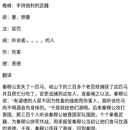
椎峰：手持锐利的武器
欲：要，想要
法：惩罚
闻：听说者:。。。。的人
伤：伤害
德：恩德
翻译
秦穆公丢失了一匹马，岐山下的三百多个老百姓捕获了这匹马
并且把它分吃了。官吏追捕到这些人，准备绳之以法。秦穆公
说：“有道德的人是不因为牲畜的缘故而伤害人，我听说吃马
肉不喝酒会伤身体的。”于是就给他们酒喝。后来秦穆公攻打
晋国，那三百个人听说秦穆公被晋国军队围困，个个拿着武
器，为秦穆公拼死作战，用来报答秦穆公当初让他们食马饮酒
的恩德。于是，秦穆公俘获了晋侯，回到秦国。