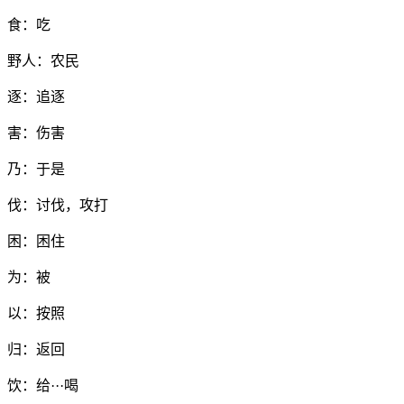
食：吃
野人：农民
逐：追逐
害：伤害
乃：于是
伐：讨伐，攻打
困：困住
为：被
以：按照
归：返回
饮：给···喝