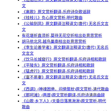
文
《离歌》原文赏析翻译-乐府诗杂歌谣辞
《挂枝儿》负心原文赏析-明代散曲
《公输刻凤》原文翻译注释译文[唐代] 无名氏文言
文
有花堪折直须折,莫待无花空折枝出处意思赏析
胡马依北风,越鸟巢南枝出处意思赏析
《李生论善学者》原文翻译注释译文[唐代] 无名氏
文言文
《饮马长城窟行》原文赏析翻译-乐府诗相和歌辞
《平陵东》原文赏析翻译-乐府诗相和歌辞
《猛虎行》原文赏析翻译-乐府诗相和歌辞
《富不易妻》原文翻译注释译文[唐代] 无名氏文言
文
《西调》(神魂困倦，闷倚鸳枕)原文赏析-清代散曲
《那呵滩》(两首)原文赏析翻译-乐府诗清商曲辞
《山歌·乡下人》(天昏日落黑湫湫)原文赏析-明代
散曲