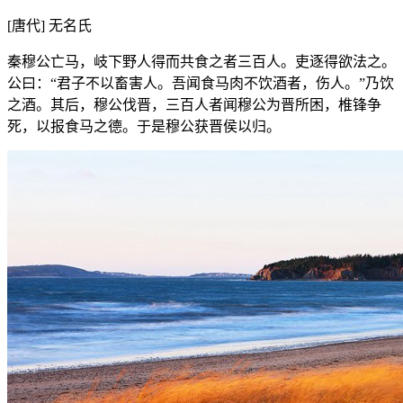
[唐代] 无名氏
秦穆公亡马，岐下野人得而共食之者三百人。吏逐得欲法之。
公曰：“君子不以畜害人。吾闻食马肉不饮酒者，伤人。”乃饮
之酒。其后，穆公伐晋，三百人者闻穆公为晋所困，椎锋争
死，以报食马之德。于是穆公获晋侯以归。