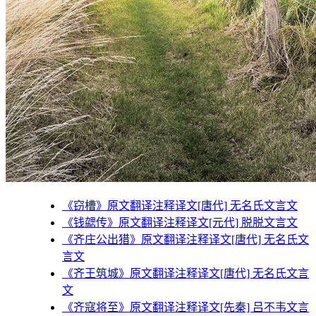
《窃槽》原文翻译注释译文[唐代] 无名氏文言文
《钱勰传》原文翻译注释译文[元代] 脱脱文言文
《齐庄公出猎》原文翻译注释译文[唐代] 无名氏文
言文
《齐王筑城》原文翻译注释译文[唐代] 无名氏文言
文
《齐寇将至》原文翻译注释译文[先秦] 吕不韦文言