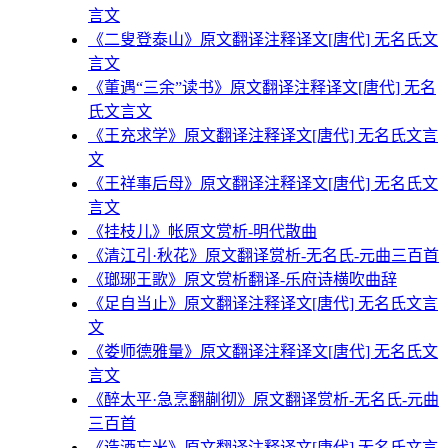
言文
《二叟登泰山》原文翻译注释译文[唐代] 无名氏文
言文
《董遇“三余”读书》原文翻译注释译文[唐代] 无名
氏文言文
《王充求学》原文翻译注释译文[唐代] 无名氏文言
文
《王祥事后母》原文翻译注释译文[唐代] 无名氏文
言文
《挂枝儿》帐原文赏析-明代散曲
《清江引·秋花》原文翻译赏析-无名氏-元曲三百首
《瑯琊王歌》原文赏析翻译-乐府诗横吹曲辞
《足自当止》原文翻译注释译文[唐代] 无名氏文言
文
《娄师德雅量》原文翻译注释译文[唐代] 无名氏文
言文
《醉太平·急烹翻蒯彻》原文翻译赏析-无名氏-元曲
三百首
《造酒忘米》原文翻译注释译文[唐代] 无名氏文言