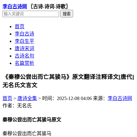
李白古诗网
〖古诗-诗词-诗歌〗
首页
李白古诗
李白生平
唐诗宋词
古诗名句
名篇赏析
《秦穆公尝出而亡其骏马》原文翻译注释译文[唐代]
无名氏文言文
首页
>
唐诗全集
>
时间：2025-12-08 04:06
来源：
李白古诗网
作者：无名氏
秦穆公尝出而亡其骏马原文
秦穆公尝出而亡其骏马