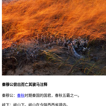
秦穆公尝出而亡其骏马注释
秦穆公：
春
秋
时期秦国的国君，春秋五霸之一。
岐下：岐山下。岐山在今陕西西省境内。