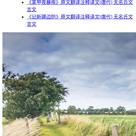
《某甲夜暴疾》原文翻译注释译文[唐代] 无名氏文
言文
《记新疆边防》原文翻译注释译文[唐代] 无名氏文
言文