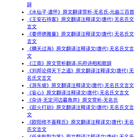
辞
《水仙子·遣怀》原文翻译赏析-无名氏-元曲三百首
《王安石待客》原文翻译注释译文[唐代] 无名氏文
言文
《娄师德雅量》原文翻译注释译文[唐代] 无名氏文
言文
《瞒天过海》原文翻译注释译文[唐代] 无名氏文言
文
《江南》原文赏析翻译-乐府诗相和歌辞
《刘邦论得天下之道》原文翻译注释译文[唐代] 无
名氏文言文
《游东坡》原文翻译注释译文[唐代] 无名氏文言文
《妄心》原文翻译注释译文[唐代] 无名氏文言文
《杂诗·无定河边暮角声》原文赏析-无名氏
《趁火打劫》原文翻译注释译文[唐代] 无名氏文言
文
《欧阳修不喜释氏》原文翻译注释译文[唐代] 无名
氏文言文
《任末削荆为笔》原文翻译注释译文[唐代] 无名氏