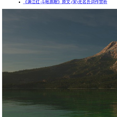
《满江红·斗帐高眠》原文,(宋)无名氏词作赏析