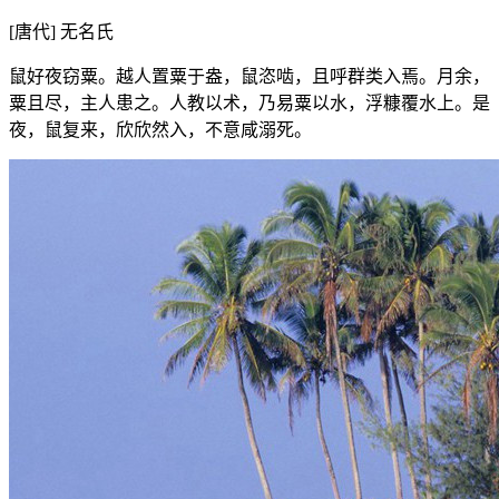
[唐代] 无名氏
鼠好夜窃粟。越人置粟于盎，鼠恣啮，且呼群类入焉。月余，
粟且尽，主人患之。人教以术，乃易粟以水，浮糠覆水上。是
夜，鼠复来，欣欣然入，不意咸溺死。