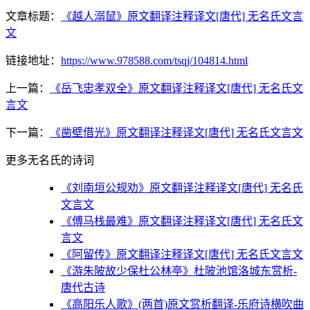
文章标题：
《越人溺鼠》原文翻译注释译文[唐代] 无名氏文言
文
链接地址：
https://www.978588.com/tsqj/104814.html
上一篇：
《岳飞忠孝双全》原文翻译注释译文[唐代] 无名氏文
言文
下一篇：
《凿壁借光》原文翻译注释译文[唐代] 无名氏文言文
更多无名氏的诗词
《刘南垣公规劝》原文翻译注释译文[唐代] 无名氏
文言文
《傅马栈最难》原文翻译注释译文[唐代] 无名氏文
言文
《阿留传》原文翻译注释译文[唐代] 无名氏文言文
《游朱陂故少保杜公林亭》杜陂池馆洛城东赏析-
唐代古诗
《高阳乐人歌》(两首)原文赏析翻译-乐府诗横吹曲