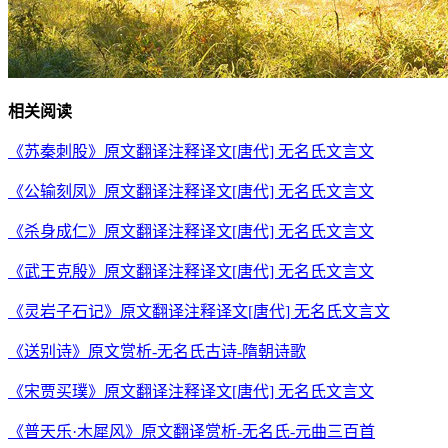
相关阅读
《苏秦刺股》原文翻译注释译文[唐代] 无名氏文言文
《公输刻凤》原文翻译注释译文[唐代] 无名氏文言文
《杀身成仁》原文翻译注释译文[唐代] 无名氏文言文
《武王克殷》原文翻译注释译文[唐代] 无名氏文言文
《灵岩子石记》原文翻译注释译文[唐代] 无名氏文言文
《送别诗》原文赏析-无名氏古诗-隋朝诗歌
《宋贾买璞》原文翻译注释译文[唐代] 无名氏文言文
《普天乐·木犀风》原文翻译赏析-无名氏-元曲三百首