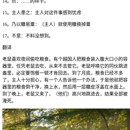
14。然：……的样子。
15。主人患之：主人对这件事感到忧虑
16。乃以糠易粟：（主人）就使用糠换掉粟
17。不意：不料没想到。
翻译
老鼠喜欢夜间偷吃粮食。有个越国人把粮食装入腹大口小的容
器里，任凭老鼠去吃，从来不去管它。老鼠呼唤它的同伙跳进
盎里，必定要饱餐一顿才肯回去。到了月底，粮食已经不多
了，主人十分担心，有一个人告诉他一个办法，于是他就把容
器里的粮食倒干净，换上水，然后用一层糠皮浮盖在水面上。
到了晚上，老鼠又来了，（他们）高兴地跳进去，结果全部被
淹死。