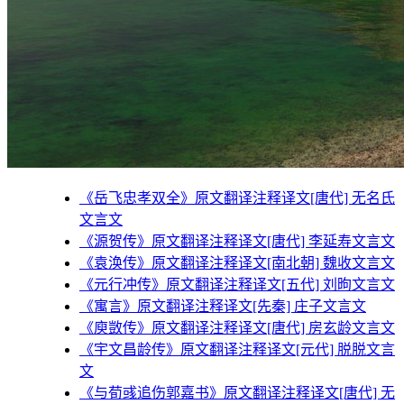
《岳飞忠孝双全》原文翻译注释译文[唐代] 无名氏
文言文
《源贺传》原文翻译注释译文[唐代] 李延寿文言文
《袁涣传》原文翻译注释译文[南北朝] 魏收文言文
《元行冲传》原文翻译注释译文[五代] 刘昫文言文
《寓言》原文翻译注释译文[先秦] 庄子文言文
《庾敳传》原文翻译注释译文[唐代] 房玄龄文言文
《宇文昌龄传》原文翻译注释译文[元代] 脱脱文言
文
《与荀彧追伤郭嘉书》原文翻译注释译文[唐代] 无