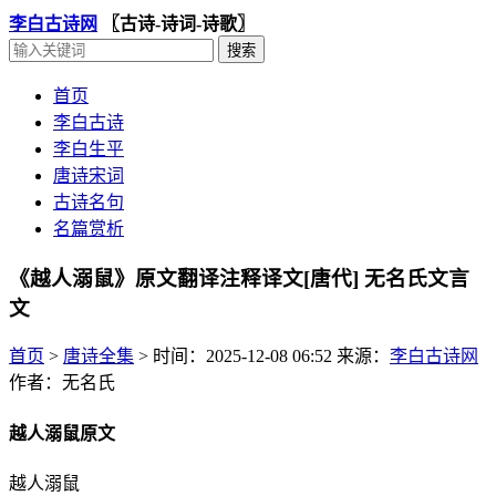
李白古诗网
〖古诗-诗词-诗歌〗
首页
李白古诗
李白生平
唐诗宋词
古诗名句
名篇赏析
《越人溺鼠》原文翻译注释译文[唐代] 无名氏文言
文
首页
>
唐诗全集
>
时间：2025-12-08 06:52
来源：
李白古诗网
作者：无名氏
越人溺鼠原文
越人溺鼠