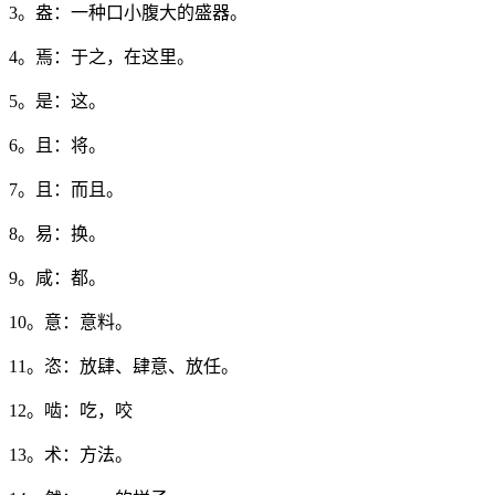
3。盎：一种口小腹大的盛器。
4。焉：于之，在这里。
5。是：这。
6。且：将。
7。且：而且。
8。易：换。
9。咸：都。
10。意：意料。
11。恣：放肆、肆意、放任。
12。啮：吃，咬
13。术：方法。